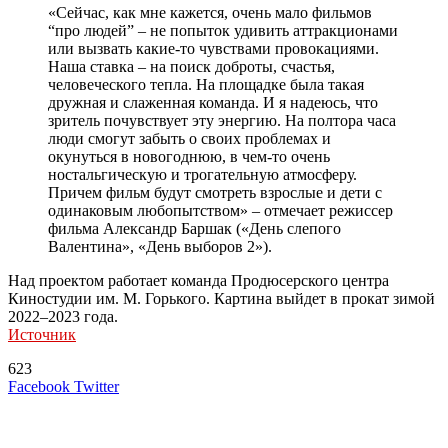
«Сейчас, как мне кажется, очень мало фильмов
“про людей” – не попыток удивить аттракционами
или вызвать какие-то чувствами провокациями.
Наша ставка – на поиск доброты, счастья,
человеческого тепла. На площадке была такая
дружная и слаженная команда. И я надеюсь, что
зритель почувствует эту энергию. На полтора часа
люди смогут забыть о своих проблемах и
окунуться в новогоднюю, в чем-то очень
ностальгическую и трогательную атмосферу.
Причем фильм будут смотреть взрослые и дети с
одинаковым любопытством» – отмечает режиссер
фильма Александр Баршак («День слепого
Валентина», «День выборов 2»).
Над проектом работает команда Продюсерского центра
Киностудии им. М. Горького. Картина выйдет в прокат зимой
2022–2023 года.
Источник
623
LinkedIn
Tumblr
Reddit
Вконтакте
Одноклассники
Skype
Messenger
Messenger
WhatsApp
Telegram
Viber
Line
Поделиться
Печатать
Facebook
Twitter
через
электронную
Похожие радио
почту