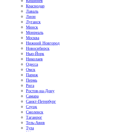
Кишинёв
Краснодар
Лаваль
Лион
Луганск
Минск
Монреаль
Москва
Нижний Новгород
Новосибирск
Нью-Йорк
Николаев
Одесса
Омск
Париж
Пермь
Рига
Ростов-на-Дону
Самара
Санкт-Петербург
Слуцк
Смоленск
Таганрог
Тель-Авив
Тула