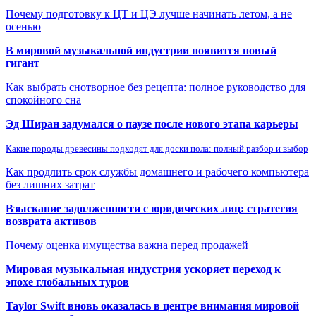
Почему подготовку к ЦТ и ЦЭ лучше начинать летом, а не
осенью
В мировой музыкальной индустрии появится новый
гигант
Как выбрать снотворное без рецепта: полное руководство для
спокойного сна
Эд Ширан задумался о паузе после нового этапа карьеры
Какие породы древесины подходят для доски пола: полный разбор и выбор
Как продлить срок службы домашнего и рабочего компьютера
без лишних затрат
Взыскание задолженности с юридических лиц: стратегия
возврата активов
Почему оценка имущества важна перед продажей
Мировая музыкальная индустрия ускоряет переход к
эпохе глобальных туров
Taylor Swift вновь оказалась в центре внимания мировой