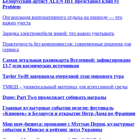
Белорусский артист ALEN HIT представил клип #1
Problem
Организация корпоративного отдыха на природе — что
важно учесть
Зарядка электромобиля зимой: что важно учитывать
Практичность без компромиссов: современные решения для
сервиса
Самая детальная радиокарта Вселенной: зафиксировано
13,7 млн космических источников
Taylor Swift завершила очередной этап мирового тура
ТМКЩ – универсальный материал для агрессивной среды
Dune: Part Two продолжает собирать награды
Главные культурные события недели: фестиваль
«Киновек» в Беларуси и открытие Нотр-Дама во Франции
Мир шоу-бизнеса: прощание с Мэттью Перри, культурные
события в Минске и рейтинг звезд Украины