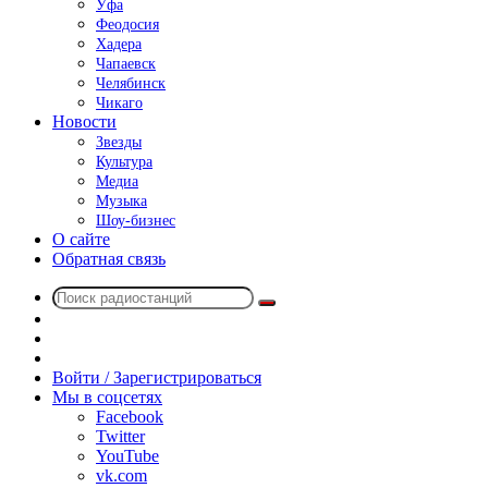
Уфа
Феодосия
Хадера
Чапаевск
Челябинск
Чикаго
Новости
Звезды
Культура
Медиа
Музыка
Шоу-бизнес
О сайте
Обратная связь
Поиск
Switch
радиостанций
skin
Sidebar
Случайное
радио
Войти / Зарегистрироваться
Мы в соцсетях
Facebook
Twitter
YouTube
vk.com