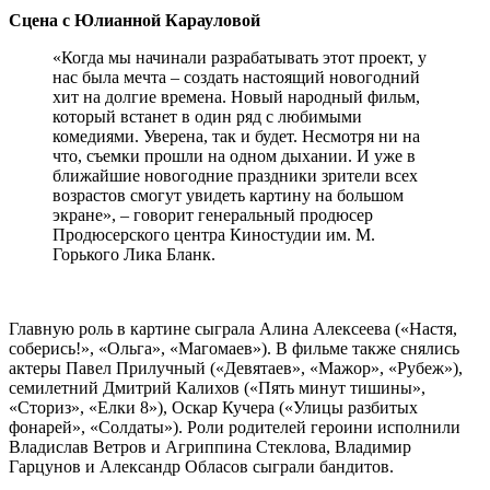
Сцена с Юлианной Карауловой
«Когда мы начинали разрабатывать этот проект, у
нас была мечта – создать настоящий новогодний
хит на долгие времена. Новый народный фильм,
который встанет в один ряд с любимыми
комедиями. Уверена, так и будет. Несмотря ни на
что, съемки прошли на одном дыхании. И уже в
ближайшие новогодние праздники зрители всех
возрастов смогут увидеть картину на большом
экране», – говорит генеральный продюсер
Продюсерского центра Киностудии им. М.
Горького Лика Бланк.
Главную роль в картине сыграла Алина Алексеева («Настя,
соберись!», «Ольга», «Магомаев»). В фильме также снялись
актеры Павел Прилучный («Девятаев», «Мажор», «Рубеж»),
семилетний Дмитрий Калихов («Пять минут тишины»,
«Сториз», «Елки 8»), Оскар Кучера («Улицы разбитых
фонарей», «Солдаты»). Роли родителей героини исполнили
Владислав Ветров и Агриппина Стеклова, Владимир
Гарцунов и Александр Обласов сыграли бандитов.