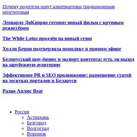
Почему родители ищут альтернативы традиционным
репетиторам
Леонардо ДиКаприо готовит новый фильм с крупным
режиссёром
The White Lotus продлён на новый сезон
Холли Берри подтвердила помолвк
у в прямом эфире
Белорусский шоу-бизнес и экспорт контента: есть ли выход
на зарубежную аудиторию
Эффективное PR и SEO продвижение:
размещение статей
на десятках порталов в Беларуси
Радио Аплюс Beat
Радио по странам
Россия
Астрахань
Белгород
Волгоград
Воронеж