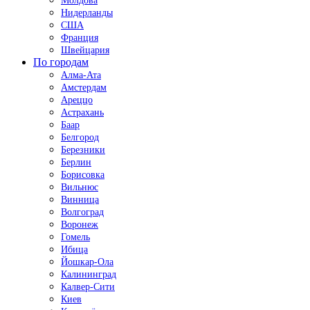
Молдова
Нидерланды
США
Франция
Швейцария
По городам
Алма-Ата
Амстердам
Ареццо
Астрахань
Баар
Белгород
Березники
Берлин
Борисовка
Вильнюс
Винница
Волгоград
Воронеж
Гомель
Ибица
Йошкар-Ола
Калининград
Калвер-Сити
Киев