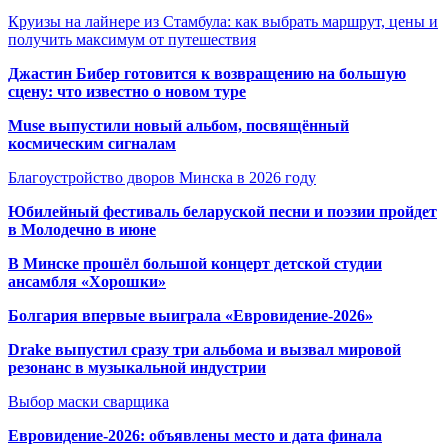
Круизы на лайнере из Стамбула: как выбрать маршрут, цены и
получить максимум от путешествия
Джастин Бибер готовится к возвращению на большую
сцену: что известно о новом туре
Muse выпустили новый альбом, посвящённый
космическим сигналам
Благоустройство дворов Минска в 2026 году
Юбилейный фестиваль беларуской песни и поэзии пройдет
в Молодечно в июне
В Минске прошёл большой концерт детской студии
ансамбля «Хорошки»
Болгария впервые выиграла «Евровидение-2026»
Drake выпустил сразу три альбома и вызвал мировой
резонанс в музыкальной индустрии
Выбор маски сварщика
Евровидение-2026: объявлены место и дата финала