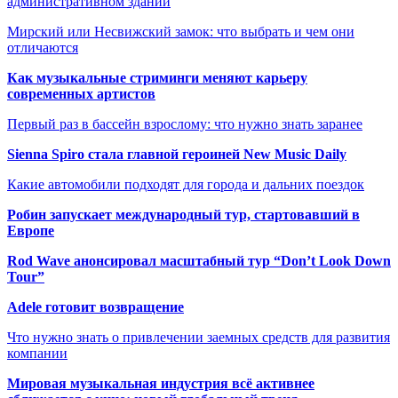
административном здании
Мирский или Несвижский замок: что выбрать и чем они
отличаются
Как музыкальные стриминги меняют карьеру
современных артистов
Первый раз в бассейн взрослому: что нужно знать заранее
Sienna Spiro стала главной героиней New Music Daily
Какие автомобили подходят для города и дальних поездок
Робин запускает международный тур, стартовавший в
Европе
Rod Wave анонсировал масштабный тур “Don’t Look Down
Tour”
Adele готовит возвращение
Что нужно знать о привлечении заемных средств для развития
компании
Мировая музыкальная индустрия всё активнее