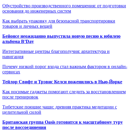
Обустройство производственного помещения: от подготовки
основания до инженерных систем
Как выбрать упаковку для безопасной транспортировки
товаров и личных вещей
Бейонсе неожиданно выпустила новую песню к юбилею
альбома B’Day
Интегративные центры благополучия: архитектура и
навигация
Почему низкий порог входа стал важным фактором в онлайн-
сервисах
Тейлор Свифт и Трэвис Келси поженились в Нью-Йорке
Как носимые гаджеты помогают следить за восстановлением
после тренировок
Тибетские поющие чаши: древняя практика медитации с
целительной силой
Британская группа Oasis готовится к масштабному туру
после воссоединения