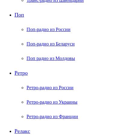
Транс-радио из Швейцарии
Поп
Поп-радио из России
Поп-радио из Беларуси
Поп радио из Молдовы
Ретро
Ретро-радио из России
Ретро-радио из Украины
Ретро-радио из Франции
Релакс