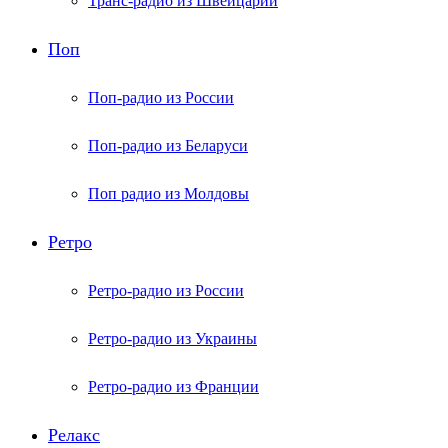
Транс-радио из Швейцарии
Поп
Поп-радио из России
Поп-радио из Беларуси
Поп радио из Молдовы
Ретро
Ретро-радио из России
Ретро-радио из Украины
Ретро-радио из Франции
Релакс