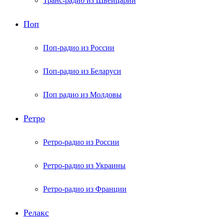
Транс-радио из Швейцарии
Поп
Поп-радио из России
Поп-радио из Беларуси
Поп радио из Молдовы
Ретро
Ретро-радио из России
Ретро-радио из Украины
Ретро-радио из Франции
Релакс