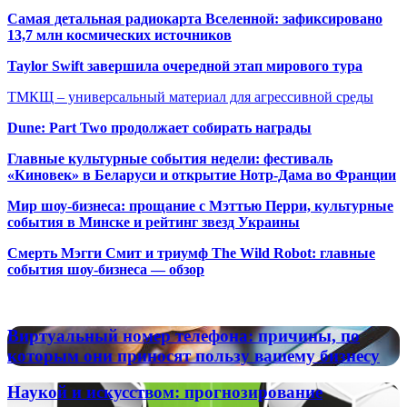
Самая детальная радиокарта Вселенной: зафиксировано
13,7 млн космических источников
Taylor Swift завершила очередной этап мирового тура
ТМКЩ – универсальный материал для агрессивной среды
Dune: Part Two продолжает собирать награды
Главные культурные события недели: фестиваль
«Киновек» в Беларуси и открытие Нотр-Дама во Франции
Мир шоу-бизнеса: прощание с Мэттью Перри, культурные
события в Минске и рейтинг звезд Украины
Смерть Мэгги Смит и триумф The Wild Robot: главные
события шоу-бизнеса — обзор
Популярные радиостанции
Виртуальный
Виртуальный номер телефона: причины, по
номер
которым они приносят пользу вашему бизнесу
телефона:
причины,
Наукой
Наукой и искусством: прогнозирование
по
и