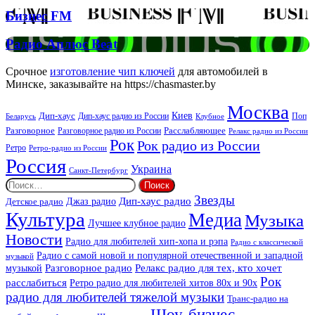
Бизнес
Бизнес FM
FM
Радио
Радио Аплюс Beat
Аплюс
Beat
Срочное
изготовление чип ключей
для автомобилей в
Минске, заказывайте на https://chasmaster.by
Москва
Киев
Дип-хаус
Дип-хаус радио из России
Клубное
Поп
Беларусь
Разговорное
Расслабляющее
Разговорное радио из России
Релакс радио из России
Рок
Рок радио из России
Ретро
Ретро-радио из России
Россия
Украина
Санкт-Петербург
Найти:
Звезды
Дип-хаус радио
Джаз радио
Детское радио
Культура
Медиа
Музыка
Лучшее клубное радио
Новости
Радио для любителей хип-хопа и рэпа
Радио с классической
Радио с самой новой и популярной отечественной и западной
музыкой
музыкой
Разговорное радио
Релакс радио для тех, кто хочет
Рок
расслабиться
Ретро радио для любителей хитов 80х и 90х
радио для любителей тяжелой музыки
Транс-радио на
Шоу-бизнес