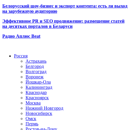
Белорусский шоу-бизнес и экспорт контента: есть ли выход
на зарубежную аудиторию
Эффективное PR и SEO продвижение:
размещение статей
на десятках порталов в Беларуси
Радио Аплюс Beat
Радио по странам
Россия
Астрахань
Белгород
Волгоград
Воронеж
Йошкар-Ола
Калининград
Краснодар
Красноярск
Москва
Нижний Новгород
Новосибирск
Омск
Пермь
Ростов-на-Дону