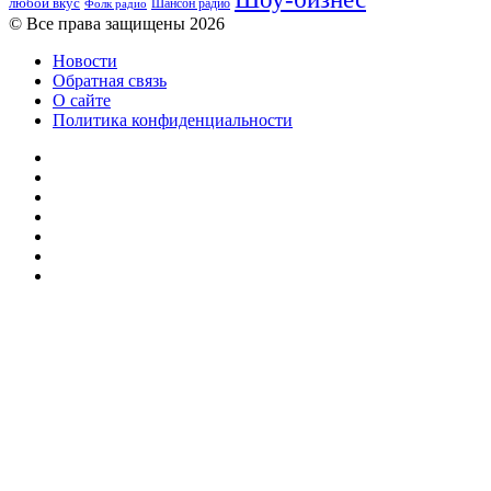
любой вкус
Шансон радио
Фолк радио
© Все права защищены 2026
Новости
Обратная связь
О сайте
Политика конфиденциальности
Facebook
Twitter
YouTube
vk.com
Одноклассники
Telegram
RSS
Кнопка
«Наверх»