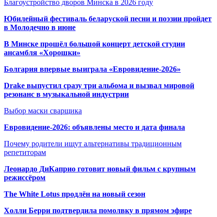
Благоустройство дворов Минска в 2026 году
Юбилейный фестиваль беларуской песни и поэзии пройдет
в Молодечно в июне
В Минске прошёл большой концерт детской студии
ансамбля «Хорошки»
Болгария впервые выиграла «Евровидение-2026»
Drake выпустил сразу три альбома и вызвал мировой
резонанс в музыкальной индустрии
Выбор маски сварщика
Евровидение-2026: объявлены место и дата финала
Почему родители ищут альтернативы традиционным
репетиторам
Леонардо ДиКаприо готовит новый фильм с крупным
режиссёром
The White Lotus продлён на новый сезон
Холли Берри подтвердила помолвк
у в прямом эфире