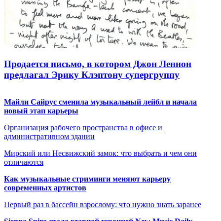
Продается письмо, в котором Джон Леннон
предлагал Эрику Клэптону супергруппу
Майли Сайрус сменила музыкальный лейбл и начала
новый этап карьеры
Организация рабочего пространства в офисе и
административном здании
Мирский или Несвижский замок: что выбрать и чем они
отличаются
Как музыкальные стриминги меняют карьеру
современных артистов
Первый раз в бассейн взрослому: что нужно знать заранее