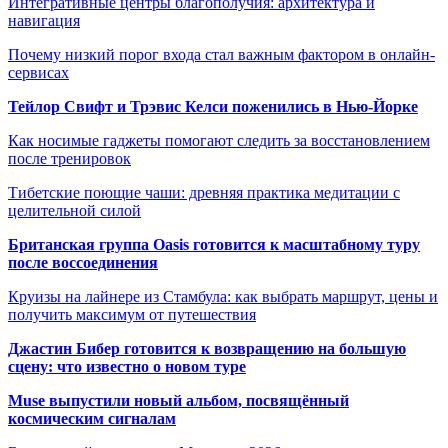
Интегративные центры благополучия: архитектура и
навигация
Почему низкий порог входа стал важным фактором в онлайн-
сервисах
Тейлор Свифт и Трэвис Келси поженились в Нью-Йорке
Как носимые гаджеты помогают следить за восстановлением
после тренировок
Тибетские поющие чаши: древняя практика медитации с
целительной силой
Британская группа Oasis готовится к масштабному туру
после воссоединения
Круизы на лайнере из Стамбула: как выбрать маршрут, цены и
получить максимум от путешествия
Джастин Бибер готовится к возвращению на большую
сцену: что известно о новом туре
Muse выпустили новый альбом, посвящённый
космическим сигналам