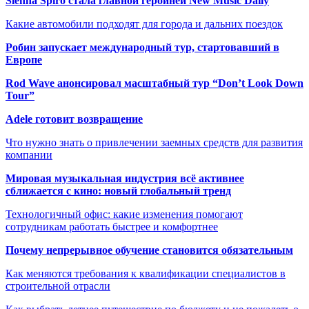
Sienna Spiro стала главной героиней New Music Daily
Какие автомобили подходят для города и дальних поездок
Робин запускает международный тур, стартовавший в
Европе
Rod Wave анонсировал масштабный тур “Don’t Look Down
Tour”
Adele готовит возвращение
Что нужно знать о привлечении заемных средств для развития
компании
Мировая музыкальная индустрия всё активнее
сближается с кино: новый глобальный тренд
Технологичный офис: какие изменения помогают
сотрудникам работать быстрее и комфортнее
Почему непрерывное обучение становится обязательным
Как меняются требования к квалификации специалистов в
строительной отрасли