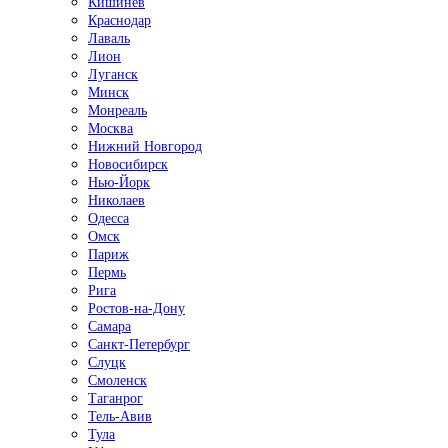
Кишинёв
Краснодар
Лаваль
Лион
Луганск
Минск
Монреаль
Москва
Нижний Новгород
Новосибирск
Нью-Йорк
Николаев
Одесса
Омск
Париж
Пермь
Рига
Ростов-на-Дону
Самара
Санкт-Петербург
Слуцк
Смоленск
Таганрог
Тель-Авив
Тула