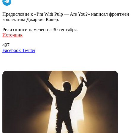
Предисловие к «I’m With Pulp — Are You?» написал фронтмен
коллектива Джарвис Кокер.
Релиз книги намечен на 30 сентября.
Источник
497
LinkedIn
Tumblr
Reddit
Вконтакте
Одноклассники
Skype
Messenger
Messenger
WhatsApp
Telegram
Viber
Line
Поделиться
Печатать
Facebook
Twitter
через
электронную
Похожие радио
почту