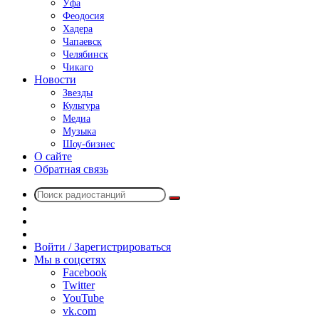
Уфа
Феодосия
Хадера
Чапаевск
Челябинск
Чикаго
Новости
Звезды
Культура
Медиа
Музыка
Шоу-бизнес
О сайте
Обратная связь
Поиск
Switch
радиостанций
skin
Sidebar
Случайное
радио
Войти / Зарегистрироваться
Мы в соцсетях
Facebook
Twitter
YouTube
vk.com