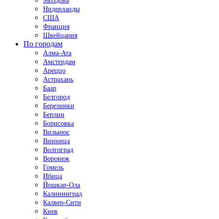
Молдова
Нидерланды
США
Франция
Швейцария
По городам
Алма-Ата
Амстердам
Ареццо
Астрахань
Баар
Белгород
Березники
Берлин
Борисовка
Вильнюс
Винница
Волгоград
Воронеж
Гомель
Ибица
Йошкар-Ола
Калининград
Калвер-Сити
Киев