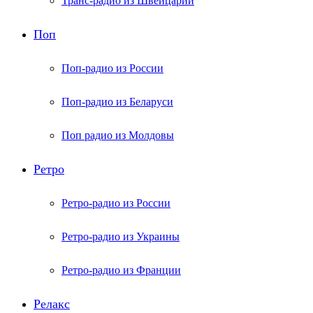
Транс-радио из Швейцарии
Поп
Поп-радио из России
Поп-радио из Беларуси
Поп радио из Молдовы
Ретро
Ретро-радио из России
Ретро-радио из Украины
Ретро-радио из Франции
Релакс