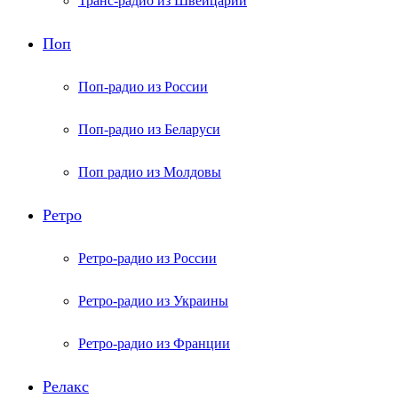
Транс-радио из Швейцарии
Поп
Поп-радио из России
Поп-радио из Беларуси
Поп радио из Молдовы
Ретро
Ретро-радио из России
Ретро-радио из Украины
Ретро-радио из Франции
Релакс