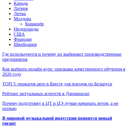
Канада
Латвия
Литва
Молдова
Кишинёв
Нидерланды
США
Франция
Швейцария
Где используются и почему их выбирают производственные
предприятия
Как выбрать онлайн-курс: признаки качественного обучения в
2026 году
ТОП 5: прокатов авто в Бресте для поездок по Беларуси
Рейтинг ритуальных агентств в Дзержинске
Почему подготовку к ЦТ и ЦЭ лучше начинать летом, а не
осенью
В мировой музыкальной индустрии появится новый
гигант