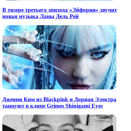
В тизере третьего эпизода «Эйфории» звучит
новая музыка Ланы Дель Рей
Дженни Ким из Blackpink и Дориан Электра
танцуют в клипе Grimes Shinigami Eyes