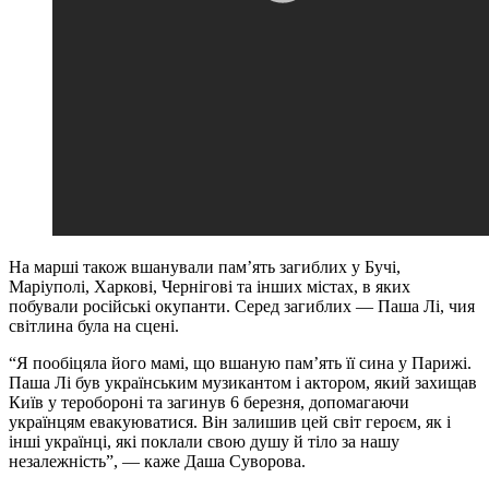
На марші також вшанували пам’ять загиблих у Бучі,
Маріуполі, Харкові, Чернігові та інших містах, в яких
побували російські окупанти. Серед загиблих — Паша Лі, чия
світлина була на сцені.
“Я пообіцяла його мамі, що вшаную пам’ять її сина у Парижі.
Паша Лі був українським музикантом і актором, який захищав
Київ у теробороні та загинув 6 березня, допомагаючи
українцям евакуюватися. Він залишив цей світ героєм, як і
інші українці, які поклали свою душу й тіло за нашу
незалежність”, — каже Даша Суворова.