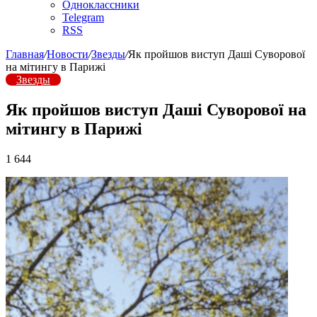
Одноклассники
Telegram
RSS
Главная
/
Новости
/
Звезды
/
Як пройшов виступ Даші Суворової
на мітингу в Парижі
Звезды
Як пройшов виступ Даші Суворової на
мітингу в Парижі
1 644