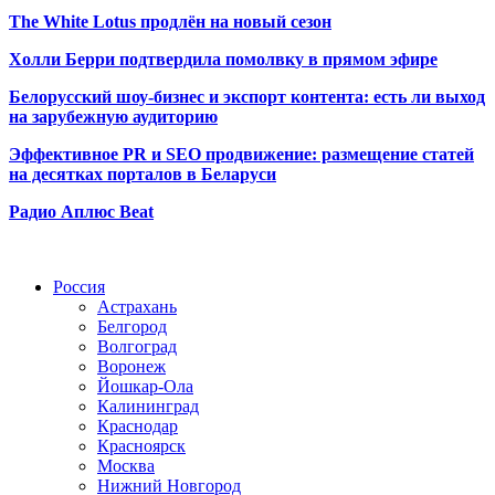
The White Lotus продлён на новый сезон
Холли Берри подтвердила помолвк
у в прямом эфире
Белорусский шоу-бизнес и экспорт контента: есть ли выход
на зарубежную аудиторию
Эффективное PR и SEO продвижение:
размещение статей
на десятках порталов в Беларуси
Радио Аплюс Beat
Радио по странам
Россия
Астрахань
Белгород
Волгоград
Воронеж
Йошкар-Ола
Калининград
Краснодар
Красноярск
Москва
Нижний Новгород