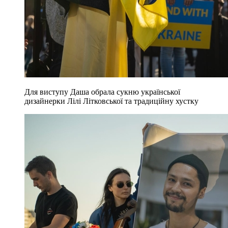
Для виступу Даша обрала сукню української
дизайнерки Лілі Літковської та традиційну хустку