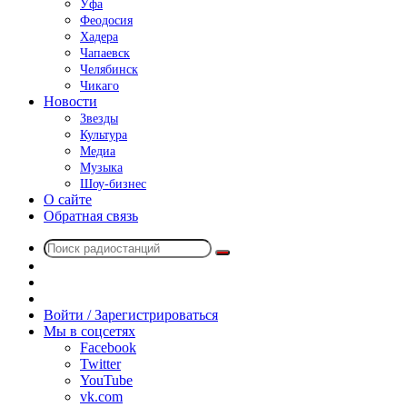
Уфа
Феодосия
Хадера
Чапаевск
Челябинск
Чикаго
Новости
Звезды
Культура
Медиа
Музыка
Шоу-бизнес
О сайте
Обратная связь
Поиск
Switch
радиостанций
skin
Sidebar
Случайное
радио
Войти / Зарегистрироваться
Мы в соцсетях
Facebook
Twitter
YouTube
vk.com