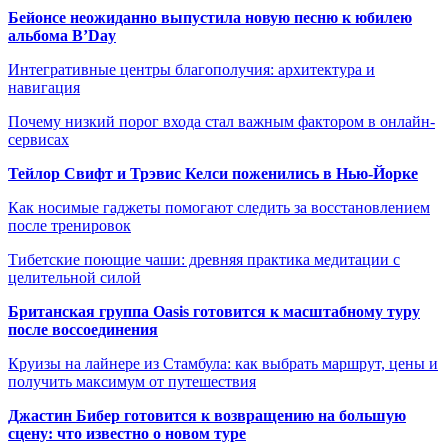
Бейонсе неожиданно выпустила новую песню к юбилею
альбома B’Day
Интегративные центры благополучия: архитектура и
навигация
Почему низкий порог входа стал важным фактором в онлайн-
сервисах
Тейлор Свифт и Трэвис Келси поженились в Нью-Йорке
Как носимые гаджеты помогают следить за восстановлением
после тренировок
Тибетские поющие чаши: древняя практика медитации с
целительной силой
Британская группа Oasis готовится к масштабному туру
после воссоединения
Круизы на лайнере из Стамбула: как выбрать маршрут, цены и
получить максимум от путешествия
Джастин Бибер готовится к возвращению на большую
сцену: что известно о новом туре