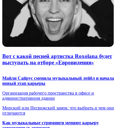
Вот с какой песней артистка Roxolana будет
выступать на отборе «Евровидения»
Майли Сайрус сменила музыкальный лейбл и начала
новый этап карьеры
Организация рабочего пространства в офисе и
административном здании
Мирский или Несвижский замок: что выбрать и чем они
отличаются
Как музыкальные стриминги меняют карьеру
современных артистов