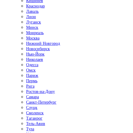
Кишинёв
Краснодар
Лаваль
Лион
Луганск
Минск
Монреаль
Москва
Нижний Новгород
Новосибирск
Нью-Йорк
Николаев
Одесса
Омск
Париж
Пермь
Рига
Ростов-на-Дону
Самара
Санкт-Петербург
Слуцк
Смоленск
Таганрог
Тель-Авив
Тула