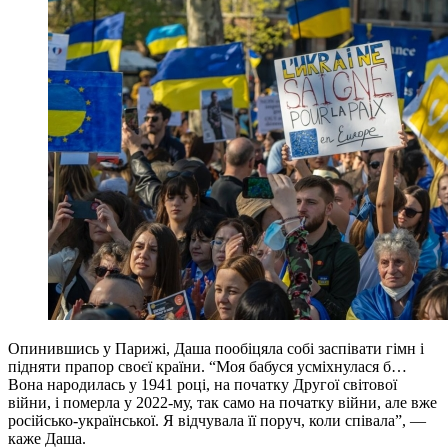
Опинившись у Парижі, Даша пообіцяла собі заспівати гімн і
підняти прапор своєї країни. “Моя бабуся усмiхнулася б…
Вона народилась у 1941 роцi, на початку Другої світової
війни, i померла у 2022-му, так само на початку вiйни, але вже
російсько-української. Я відчувала її поруч, коли спiвала”, —
каже Даша.