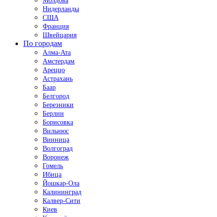
Молдова
Нидерланды
США
Франция
Швейцария
По городам
Алма-Ата
Амстердам
Ареццо
Астрахань
Баар
Белгород
Березники
Берлин
Борисовка
Вильнюс
Винница
Волгоград
Воронеж
Гомель
Ибица
Йошкар-Ола
Калининград
Калвер-Сити
Киев