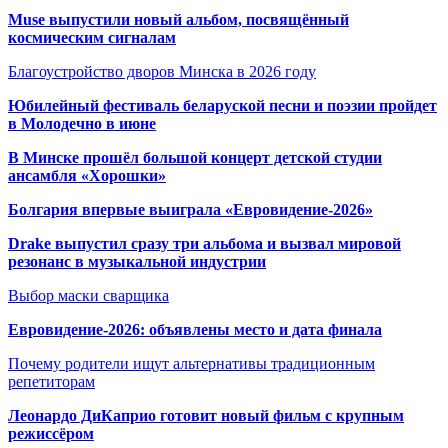
Muse выпустили новый альбом, посвящённый
космическим сигналам
Благоустройство дворов Минска в 2026 году
Юбилейный фестиваль беларуской песни и поэзии пройдет
в Молодечно в июне
В Минске прошёл большой концерт детской студии
ансамбля «Хорошки»
Болгария впервые выиграла «Евровидение-2026»
Drake выпустил сразу три альбома и вызвал мировой
резонанс в музыкальной индустрии
Выбор маски сварщика
Евровидение-2026: объявлены место и дата финала
Почему родители ищут альтернативы традиционным
репетиторам
Леонардо ДиКаприо готовит новый фильм с крупным
режиссёром