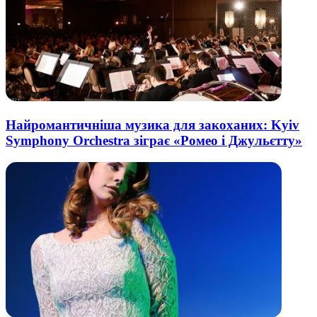
Найромантичніша музика для закоханих: Kyiv
Symphony Orchestra зіграє «Ромео і Джульєтту»