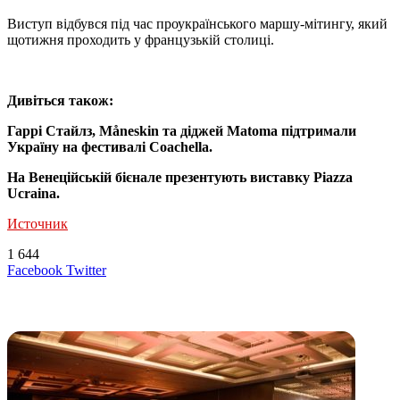
Виступ відбувся під час проукраїнського маршу-мітингу, який
щотижня проходить у французькій столиці.
Дивіться також:
Гаррі Стайлз, Måneskin та діджей Matoma підтримали
Україну на фестивалі Coachella.
На Венеційській бієнале презентують виставку Piazza
Ucraina.
Источник
1 644
LinkedIn
Tumblr
Reddit
Вконтакте
Одноклассники
Skype
Messenger
Messenger
WhatsApp
Telegram
Viber
Line
Поделиться
Печатать
Facebook
Twitter
через
электронную
Похожие радио
почту