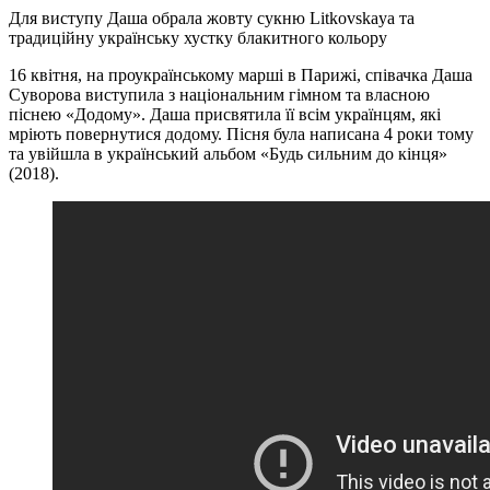
Для виступу Даша обрала жовту сукню Litkovskaya та
традиційну українську хустку блакитного кольору
16 квітня, на проукраїнському марші в Парижі, співачка Даша
Суворова виступила з національним гімном та власною
піснею «Додому». Даша присвятила її всім українцям, які
мріють повернутися додому. Пісня була написана 4 роки тому
та увійшла в український альбом «Будь сильним до кінця»
(2018).