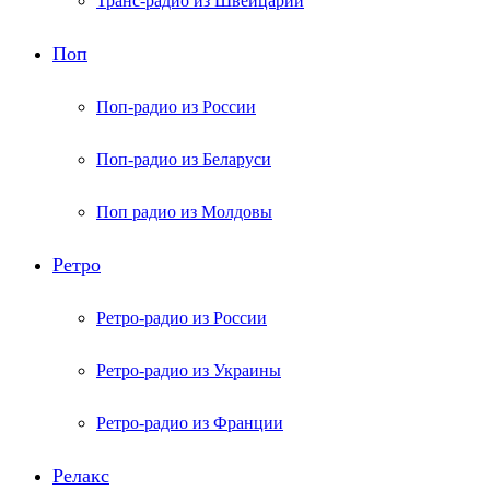
Транс-радио из Швейцарии
Поп
Поп-радио из России
Поп-радио из Беларуси
Поп радио из Молдовы
Ретро
Ретро-радио из России
Ретро-радио из Украины
Ретро-радио из Франции
Релакс