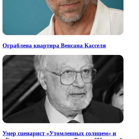
Ограблена квартира Венсана Касселя
Умер сценарист «Утомленных солнцем» и