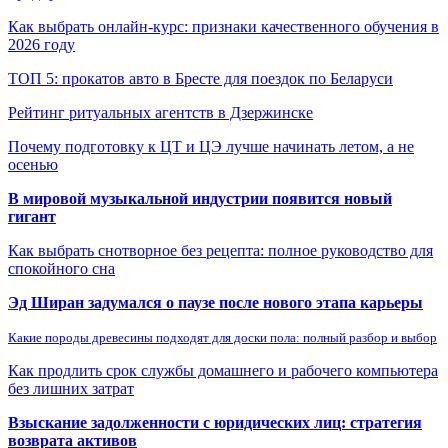
Как выбрать онлайн-курс: признаки качественного обучения в
2026 году
ТОП 5: прокатов авто в Бресте для поездок по Беларуси
Рейтинг ритуальных агентств в Дзержинске
Почему подготовку к ЦТ и ЦЭ лучше начинать летом, а не
осенью
В мировой музыкальной индустрии появится новый
гигант
Как выбрать снотворное без рецепта: полное руководство для
спокойного сна
Эд Ширан задумался о паузе после нового этапа карьеры
Какие породы древесины подходят для доски пола: полный разбор и выбор
Как продлить срок службы домашнего и рабочего компьютера
без лишних затрат
Взыскание задолженности с юридических лиц: стратегия
возврата активов