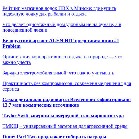
Рейтинг магазинов лодок ПВХ в Минске: где купить
надежную лодку для рыбалки и отдыха
Что делает одноэтажный дом удобным не на бумаге, а в
повседневной жизни
Белорусский артист ALEN HIT представил клип #1
Problem
Организация корпоративного отдыха на природе — что
важно учесть
Зарядка электромобиля зимой: что важно учитывать
Практичность без компромиссов: современные решения для
сервиса
Самая детальная радиокарта Вселенной: зафиксировано
13,7 млн космических источников
Taylor Swift завершила очередной этап мирового тура
ТМКЩ – универсальный материал для агрессивной среды
Dune: Part Two продолжает собирать награды