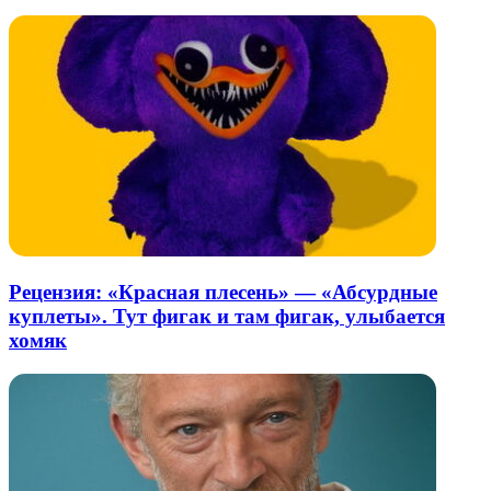
Рецензия: «Красная плесень» — «Абсурдные
куплеты». Тут фигак и там фигак, улыбается
хомяк