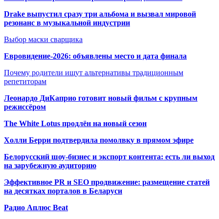
Drake выпустил сразу три альбома и вызвал мировой
резонанс в музыкальной индустрии
Выбор маски сварщика
Евровидение-2026: объявлены место и дата финала
Почему родители ищут альтернативы традиционным
репетиторам
Леонардо ДиКаприо готовит новый фильм с крупным
режиссёром
The White Lotus продлён на новый сезон
Холли Берри подтвердила помолвк
у в прямом эфире
Белорусский шоу-бизнес и экспорт контента: есть ли выход
на зарубежную аудиторию
Эффективное PR и SEO продвижение:
размещение статей
на десятках порталов в Беларуси
Радио Аплюс Beat