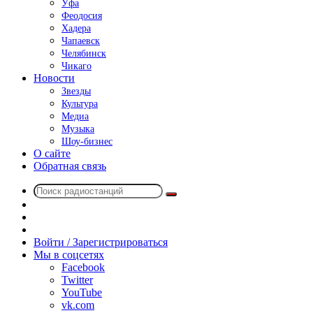
Уфа
Феодосия
Хадера
Чапаевск
Челябинск
Чикаго
Новости
Звезды
Культура
Медиа
Музыка
Шоу-бизнес
О сайте
Обратная связь
Поиск
Switch
радиостанций
skin
Sidebar
Случайное
радио
Войти / Зарегистрироваться
Мы в соцсетях
Facebook
Twitter
YouTube
vk.com