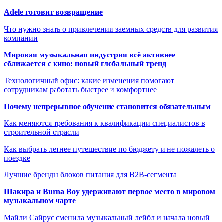
Adele готовит возвращение
Что нужно знать о привлечении заемных средств для развития
компании
Мировая музыкальная индустрия всё активнее
сближается с кино: новый глобальный тренд
Технологичный офис: какие изменения помогают
сотрудникам работать быстрее и комфортнее
Почему непрерывное обучение становится обязательным
Как меняются требования к квалификации специалистов в
строительной отрасли
Как выбрать летнее путешествие по бюджету и не пожалеть о
поездке
Лучшие бренды блоков питания для B2B-сегмента
Шакира и Burna Boy удерживают первое место в мировом
музыкальном чарте
Майли Сайрус сменила музыкальный лейбл и начала новый