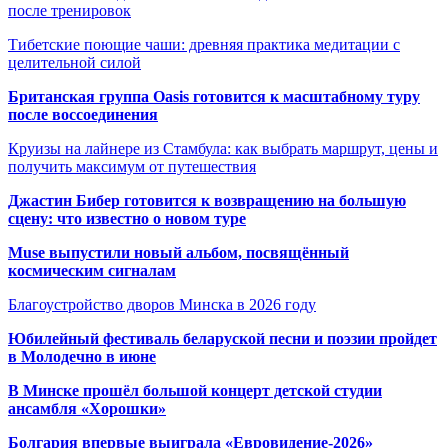
после тренировок
Тибетские поющие чаши: древняя практика медитации с
целительной силой
Британская группа Oasis готовится к масштабному туру
после воссоединения
Круизы на лайнере из Стамбула: как выбрать маршрут, цены и
получить максимум от путешествия
Джастин Бибер готовится к возвращению на большую
сцену: что известно о новом туре
Muse выпустили новый альбом, посвящённый
космическим сигналам
Благоустройство дворов Минска в 2026 году
Юбилейный фестиваль беларуской песни и поэзии пройдет
в Молодечно в июне
В Минске прошёл большой концерт детской студии
ансамбля «Хорошки»
Болгария впервые выиграла «Евровидение-2026»