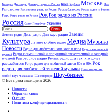
Москва
Киев
Дип-хаус
Дип-хаус радио из России
Клубное
Поп
Беларусь
Разговорное
Расслабляющее
Разговорное радио из России
Релакс радио из России
Рок
Рок радио из России
Ретро
Ретро-радио из России
Россия
Украина
Санкт-Петербург
Найти:
Звезды
Дип-хаус радио
Джаз радио
Детское радио
Культура
Медиа
Музыка
Лучшее клубное радио
Новости
Радио для любителей хип-хопа и рэпа
Радио с классической
Радио с самой новой и популярной отечественной и западной
музыкой
музыкой
Разговорное радио
Релакс радио для тех, кто хочет
Рок
расслабиться
Ретро радио для любителей хитов 80х и 90х
радио для любителей тяжелой музыки
Транс-радио на
Шоу-бизнес
любой вкус
Шансон радио
Фолк радио
© Все права защищены 2026
Новости
Обратная связь
О сайте
Политика конфиденциальности
Facebook