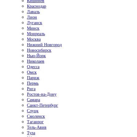
Кишинёв
Краснодар
Лаваль
Лион
Луганск
Минск
Монреаль
Москва
Нижний Новгород
Новосибирск
Нью-Йорк
Николаев
Одесса
Омск
Париж
Пермь
Рига
Ростов-на-Дону
Самара
Санкт-Петербург
Слуцк
Смоленск
Таганрог
Тель-Авив
Тула