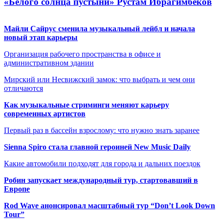
«Белого солнца пустыни» Рустам Ибрагимбеков
Майли Сайрус сменила музыкальный лейбл и начала
новый этап карьеры
Организация рабочего пространства в офисе и
административном здании
Мирский или Несвижский замок: что выбрать и чем они
отличаются
Как музыкальные стриминги меняют карьеру
современных артистов
Первый раз в бассейн взрослому: что нужно знать заранее
Sienna Spiro стала главной героиней New Music Daily
Какие автомобили подходят для города и дальних поездок
Робин запускает международный тур, стартовавший в
Европе
Rod Wave анонсировал масштабный тур “Don’t Look Down
Tour”