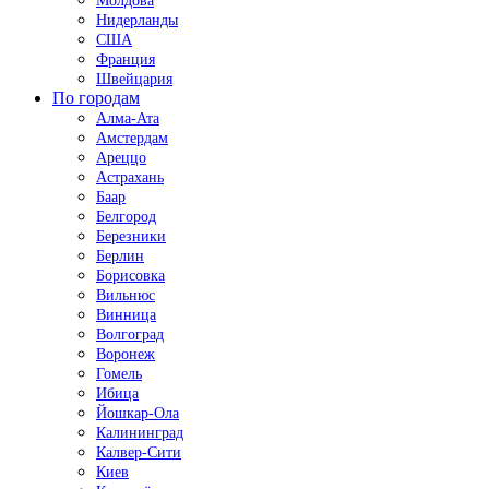
Молдова
Нидерланды
США
Франция
Швейцария
По городам
Алма-Ата
Амстердам
Ареццо
Астрахань
Баар
Белгород
Березники
Берлин
Борисовка
Вильнюс
Винница
Волгоград
Воронеж
Гомель
Ибица
Йошкар-Ола
Калининград
Калвер-Сити
Киев