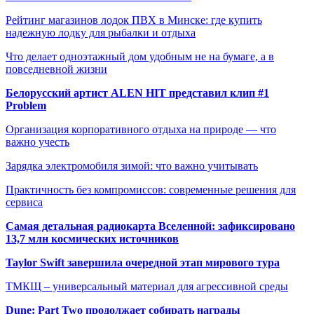
Рейтинг магазинов лодок ПВХ в Минске: где купить
надежную лодку для рыбалки и отдыха
Что делает одноэтажный дом удобным не на бумаге, а в
повседневной жизни
Белорусский артист ALEN HIT представил клип #1
Problem
Организация корпоративного отдыха на природе — что
важно учесть
Зарядка электромобиля зимой: что важно учитывать
Практичность без компромиссов: современные решения для
сервиса
Самая детальная радиокарта Вселенной: зафиксировано
13,7 млн космических источников
Taylor Swift завершила очередной этап мирового тура
ТМКЩ – универсальный материал для агрессивной среды
Dune: Part Two продолжает собирать награды