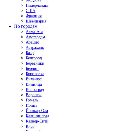
Молдова
Нидерланды
США
Франция
Швейцария
По городам
Алма-Ата
Амстердам
Ареццо
Астрахань
Баар
Белгород
Березники
Берлин
Борисовка
Вильнюс
Винница
Волгоград
Воронеж
Гомель
Ибица
Йошкар-Ола
Калининград
Калвер-Сити
Киев