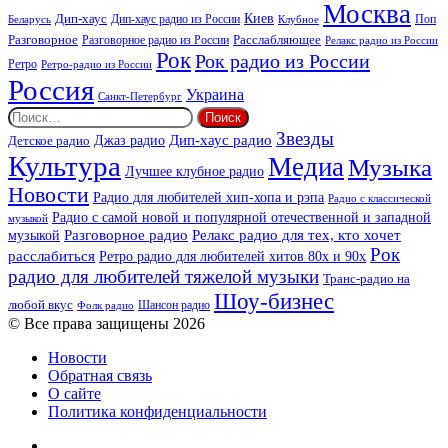
Москва
Киев
Дип-хаус
Дип-хаус радио из России
Клубное
Поп
Беларусь
Разговорное
Расслабляющее
Разговорное радио из России
Релакс радио из России
Рок
Рок радио из России
Ретро
Ретро-радио из России
Россия
Украина
Санкт-Петербург
Найти:
Звезды
Дип-хаус радио
Джаз радио
Детское радио
Культура
Медиа
Музыка
Лучшее клубное радио
Новости
Радио для любителей хип-хопа и рэпа
Радио с классической
Радио с самой новой и популярной отечественной и западной
музыкой
музыкой
Разговорное радио
Релакс радио для тех, кто хочет
Рок
расслабиться
Ретро радио для любителей хитов 80х и 90х
радио для любителей тяжелой музыки
Транс-радио на
Шоу-бизнес
любой вкус
Шансон радио
Фолк радио
© Все права защищены 2026
Новости
Обратная связь
О сайте
Политика конфиденциальности
Facebook