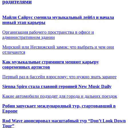
родителями
Майли Сайрус сменила музыкальный лейбл и начала
новый этап карьеры
Организация рабочего пространства в офисе и
административном здании
Мирский или Несвижский замок: что выбрать и чем они
отличаются
Как музыкальные стриминги меняют карьеру
современных артистов
Первый раз в бассейн взрослому: что нужно знать заранее
Sienna Spiro стала главной героиней New Music Daily
Какие автомобили подходят для города и дальних поездок
Робин запускает международный тур, стартовавший в
Европе
Rod Wave анонсировал масштабный тур “Don’t Look Down
Tour”