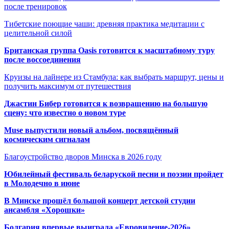
после тренировок
Тибетские поющие чаши: древняя практика медитации с
целительной силой
Британская группа Oasis готовится к масштабному туру
после воссоединения
Круизы на лайнере из Стамбула: как выбрать маршрут, цены и
получить максимум от путешествия
Джастин Бибер готовится к возвращению на большую
сцену: что известно о новом туре
Muse выпустили новый альбом, посвящённый
космическим сигналам
Благоустройство дворов Минска в 2026 году
Юбилейный фестиваль беларуской песни и поэзии пройдет
в Молодечно в июне
В Минске прошёл большой концерт детской студии
ансамбля «Хорошки»
Болгария впервые выиграла «Евровидение-2026»