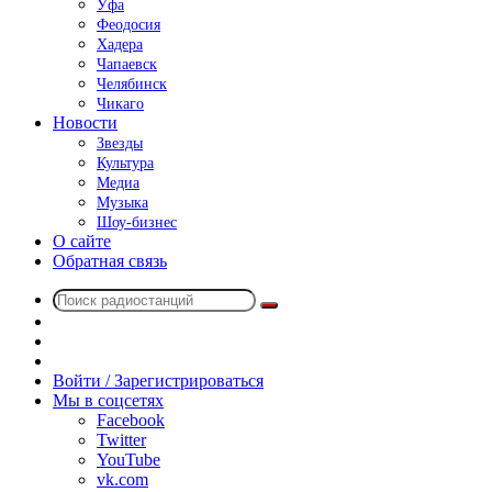
Уфа
Феодосия
Хадера
Чапаевск
Челябинск
Чикаго
Новости
Звезды
Культура
Медиа
Музыка
Шоу-бизнес
О сайте
Обратная связь
Поиск
Switch
радиостанций
skin
Sidebar
Случайное
радио
Войти / Зарегистрироваться
Мы в соцсетях
Facebook
Twitter
YouTube
vk.com