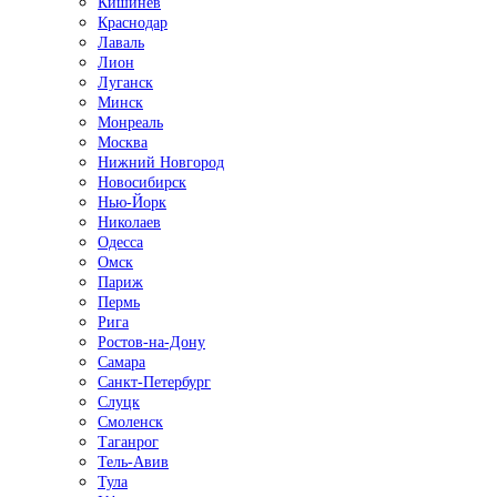
Кишинёв
Краснодар
Лаваль
Лион
Луганск
Минск
Монреаль
Москва
Нижний Новгород
Новосибирск
Нью-Йорк
Николаев
Одесса
Омск
Париж
Пермь
Рига
Ростов-на-Дону
Самара
Санкт-Петербург
Слуцк
Смоленск
Таганрог
Тель-Авив
Тула