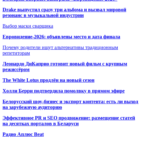
Drake выпустил сразу три альбома и вызвал мировой
резонанс в музыкальной индустрии
Выбор маски сварщика
Евровидение-2026: объявлены место и дата финала
Почему родители ищут альтернативы традиционным
репетиторам
Леонардо ДиКаприо готовит новый фильм с крупным
режиссёром
The White Lotus продлён на новый сезон
Холли Берри подтвердила помолвк
у в прямом эфире
Белорусский шоу-бизнес и экспорт контента: есть ли выход
на зарубежную аудиторию
Эффективное PR и SEO продвижение:
размещение статей
на десятках порталов в Беларуси
Радио Аплюс Beat