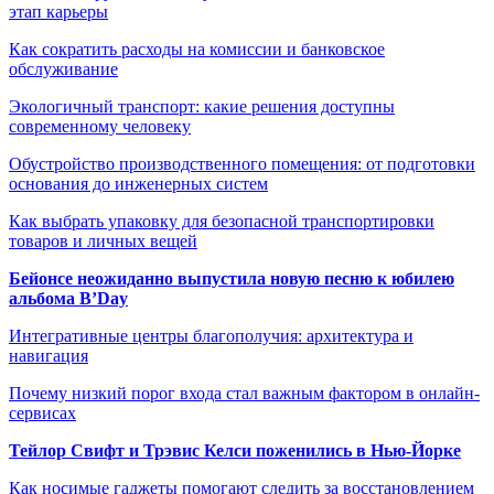
этап карьеры
Как сократить расходы на комиссии и банковское
обслуживание
Экологичный транспорт: какие решения доступны
современному человеку
Обустройство производственного помещения: от подготовки
основания до инженерных систем
Как выбрать упаковку для безопасной транспортировки
товаров и личных вещей
Бейонсе неожиданно выпустила новую песню к юбилею
альбома B’Day
Интегративные центры благополучия: архитектура и
навигация
Почему низкий порог входа стал важным фактором в онлайн-
сервисах
Тейлор Свифт и Трэвис Келси поженились в Нью-Йорке
Как носимые гаджеты помогают следить за восстановлением