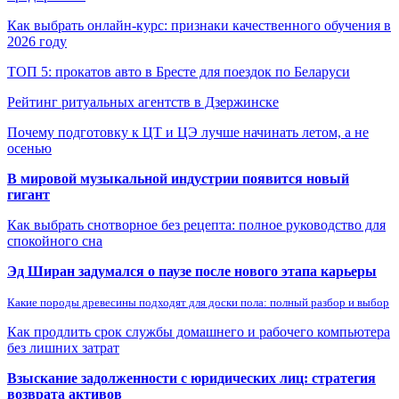
Как выбрать онлайн-курс: признаки качественного обучения в
2026 году
ТОП 5: прокатов авто в Бресте для поездок по Беларуси
Рейтинг ритуальных агентств в Дзержинске
Почему подготовку к ЦТ и ЦЭ лучше начинать летом, а не
осенью
В мировой музыкальной индустрии появится новый
гигант
Как выбрать снотворное без рецепта: полное руководство для
спокойного сна
Эд Ширан задумался о паузе после нового этапа карьеры
Какие породы древесины подходят для доски пола: полный разбор и выбор
Как продлить срок службы домашнего и рабочего компьютера
без лишних затрат
Взыскание задолженности с юридических лиц: стратегия
возврата активов