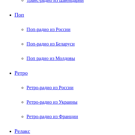
Транс-радио из Швейцарии
Поп
Поп-радио из России
Поп-радио из Беларуси
Поп радио из Молдовы
Ретро
Ретро-радио из России
Ретро-радио из Украины
Ретро-радио из Франции
Релакс