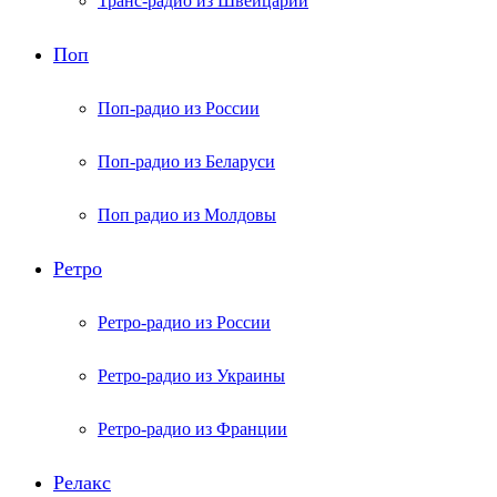
Транс-радио из Швейцарии
Поп
Поп-радио из России
Поп-радио из Беларуси
Поп радио из Молдовы
Ретро
Ретро-радио из России
Ретро-радио из Украины
Ретро-радио из Франции
Релакс