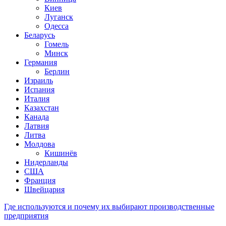
Киев
Луганск
Одесса
Беларусь
Гомель
Минск
Германия
Берлин
Израиль
Испания
Италия
Казахстан
Канада
Латвия
Литва
Молдова
Кишинёв
Нидерланды
США
Франция
Швейцария
Где используются и почему их выбирают производственные
предприятия