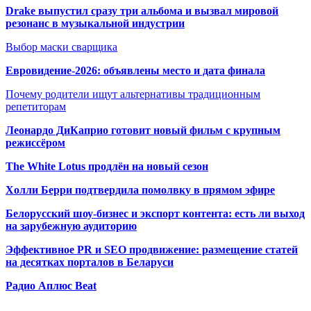
Drake выпустил сразу три альбома и вызвал мировой
резонанс в музыкальной индустрии
Выбор маски сварщика
Евровидение-2026: объявлены место и дата финала
Почему родители ищут альтернативы традиционным
репетиторам
Леонардо ДиКаприо готовит новый фильм с крупным
режиссёром
The White Lotus продлён на новый сезон
Холли Берри подтвердила помолвк
у в прямом эфире
Белорусский шоу-бизнес и экспорт контента: есть ли выход
на зарубежную аудиторию
Эффективное PR и SEO продвижение:
размещение статей
на десятках порталов в Беларуси
Радио Аплюс Beat
Радио по странам