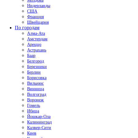
Молдова
Нидерланды
США
Франция
Швейцария
По городам
Алма-Ата
Амстердам
Ареццо
Астрахань
Баар
Белгород
Березники
Берлин
Борисовка
Вильнюс
Винница
Волгоград
Воронеж
Гомель
Ибица
Йошкар-Ола
Калининград
Калвер-Сити
Киев