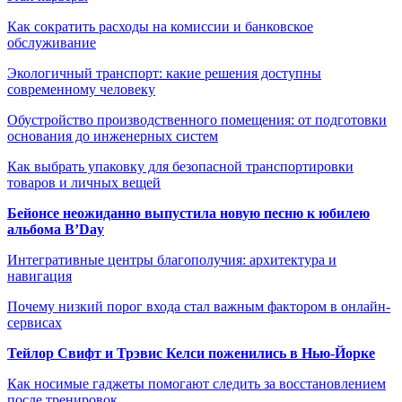
Как сократить расходы на комиссии и банковское
обслуживание
Экологичный транспорт: какие решения доступны
современному человеку
Обустройство производственного помещения: от подготовки
основания до инженерных систем
Как выбрать упаковку для безопасной транспортировки
товаров и личных вещей
Бейонсе неожиданно выпустила новую песню к юбилею
альбома B’Day
Интегративные центры благополучия: архитектура и
навигация
Почему низкий порог входа стал важным фактором в онлайн-
сервисах
Тейлор Свифт и Трэвис Келси поженились в Нью-Йорке
Как носимые гаджеты помогают следить за восстановлением
после тренировок