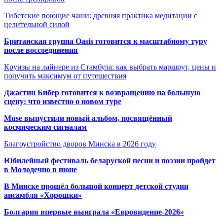
Тибетские поющие чаши: древняя практика медитации с
целительной силой
Британская группа Oasis готовится к масштабному туру
после воссоединения
Круизы на лайнере из Стамбула: как выбрать маршрут, цены и
получить максимум от путешествия
Джастин Бибер готовится к возвращению на большую
сцену: что известно о новом туре
Muse выпустили новый альбом, посвящённый
космическим сигналам
Благоустройство дворов Минска в 2026 году
Юбилейный фестиваль беларуской песни и поэзии пройдет
в Молодечно в июне
В Минске прошёл большой концерт детской студии
ансамбля «Хорошки»
Болгария впервые выиграла «Евровидение-2026»