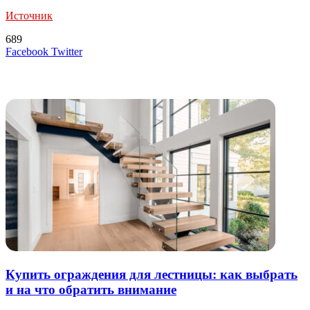
Источник
689
LinkedIn
Tumblr
Reddit
Вконтакте
Одноклассники
Skype
Messenger
Messenger
WhatsApp
Telegram
Viber
Line
Поделиться
Печатать
Facebook
Twitter
через
электронную
Похожие радио
почту
Купить ограждения для лестницы: как выбрать
и на что обратить внимание