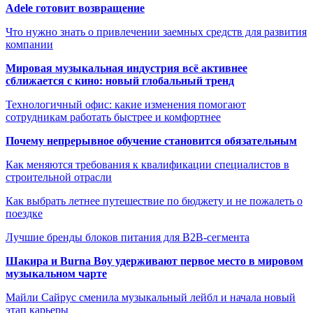
Adele готовит возвращение
Что нужно знать о привлечении заемных средств для развития
компании
Мировая музыкальная индустрия всё активнее
сближается с кино: новый глобальный тренд
Технологичный офис: какие изменения помогают
сотрудникам работать быстрее и комфортнее
Почему непрерывное обучение становится обязательным
Как меняются требования к квалификации специалистов в
строительной отрасли
Как выбрать летнее путешествие по бюджету и не пожалеть о
поездке
Лучшие бренды блоков питания для B2B-сегмента
Шакира и Burna Boy удерживают первое место в мировом
музыкальном чарте
Майли Сайрус сменила музыкальный лейбл и начала новый
этап карьеры