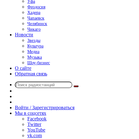
Уфа
Феодосия
Хадера
Чапаевск
Челябинск
Чикаго
Новости
Звезды
Культура
Медиа
Музыка
Шоу-бизнес
О сайте
Обратная связь
Поиск
Switch
радиостанций
skin
Sidebar
Случайное
радио
Войти / Зарегистрироваться
Мы в соцсетях
Facebook
Twitter
YouTube
vk.com