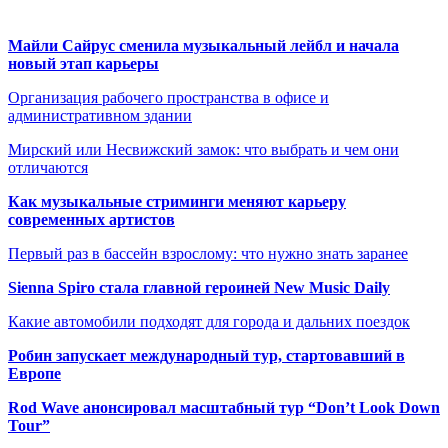
Майли Сайрус сменила музыкальный лейбл и начала
новый этап карьеры
Организация рабочего пространства в офисе и
административном здании
Мирский или Несвижский замок: что выбрать и чем они
отличаются
Как музыкальные стриминги меняют карьеру
современных артистов
Первый раз в бассейн взрослому: что нужно знать заранее
Sienna Spiro стала главной героиней New Music Daily
Какие автомобили подходят для города и дальних поездок
Робин запускает международный тур, стартовавший в
Европе
Rod Wave анонсировал масштабный тур “Don’t Look Down
Tour”