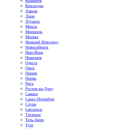
Кишинёв
Краснодар
Лаваль
Лион
Луганск
Минск
Монреаль
Москва
Нижний Новгород
Новосибирск
Нью-Йорк
Николаев
Одесса
Омск
Париж
Пермь
Рига
Ростов-на-Дону
Самара
Санкт-Петербург
Слуцк
Смоленск
Таганрог
Тель-Авив
Тула