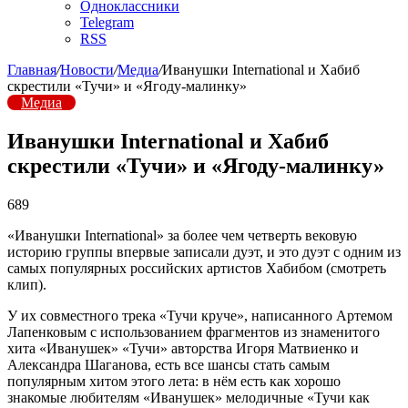
Одноклассники
Telegram
RSS
Главная
/
Новости
/
Медиа
/
Иванушки International и Хабиб
скрестили «Тучи» и «Ягоду-малинку»
Медиа
Иванушки International и Хабиб
скрестили «Тучи» и «Ягоду-малинку»
689
«Иванушки International» за более чем четверть вековую
историю группы впервые записали дуэт, и это дуэт с одним из
самых популярных российских артистов Хабибом (смотреть
клип).
У их совместного трека «Тучи круче», написанного Артемом
Лапенковым с использованием фрагментов из знаменитого
хита «Иванушек» «Тучи» авторства Игоря Матвиенко и
Александра Шаганова, есть все шансы стать самым
популярным хитом этого лета: в нём есть как хорошо
знакомые любителям «Иванушек» мелодичные «Тучи как