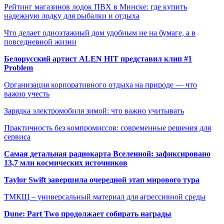
Рейтинг магазинов лодок ПВХ в Минске: где купить
надежную лодку для рыбалки и отдыха
Что делает одноэтажный дом удобным не на бумаге, а в
повседневной жизни
Белорусский артист ALEN HIT представил клип #1
Problem
Организация корпоративного отдыха на природе — что
важно учесть
Зарядка электромобиля зимой: что важно учитывать
Практичность без компромиссов: современные решения для
сервиса
Самая детальная радиокарта Вселенной: зафиксировано
13,7 млн космических источников
Taylor Swift завершила очередной этап мирового тура
ТМКЩ – универсальный материал для агрессивной среды
Dune: Part Two продолжает собирать награды