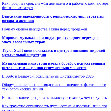
Как продлить срок службы домашнего и рабочего компьютера
без лишних затрат
Взыскание задолженности с юридических лиц: стратегия
возврата активов
Почему оценка имущества важна перед продажей
Мировая музыкальная индустрия ускоряет переход к
эпохе глобальных туров
Taylor Swift вновь оказалась в центре внимания мировой
музыкальной индустрии
Музыкальная индустрия начала борьбу с искусственным
интеллектом — рынок стремительно меняется
Li Auto в Беларуси: официальный дистрибьютор 2026
Оборудование для производства: повышение эффективности
технологических линий
Когда выгоднее арендовать складскую технику, чем покупать
Как грамотно организовать путешествие и избежать лишнего
стресса