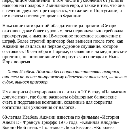
перед лицом обвинений, в том числе в уклонении от уплаты
налогов на подарок в 2 миллиона евро, а также в том, что она
в течение двух лет притворялась, что живет в Португалии, а
не в своем настоящем доме во Франции.
Наказание пятикратной обладательницы премии «Сезар»
оказалось даже более суровым, чем первоначально требовала
прокуратура, а именно 18-месячное тюремное заключение и
штраф. Более строгий приговор был вынесен после того, как
Аджани не явилась на первое судебное слушание, которое
состоялось 19 сентября в Париже, сославшись на медицинские
причины, не позволившие ей вернуться из поездки в Нью-
Йорк вовремя.
— Хотя Изабель Аджани бесспорно талантливая актриса,
она тем не менее по-прежнему облагается налогами, — заявил
судья, вынося приговор.
Имя актрисы фигурировало в слитых в 2016 году «Панамских
документах», где были раскрыты оффшорные банковские
счета и подставные компании, созданные для сокрытия
богатства или уклонения от налогов.
68-летняя Изабель Аджани известна по фильмам «История
Адели Г.» Франсуа Трюффо 1975 года, «Камилла Клодель»
Брюно Нюйттена, «Подземка» Люка Бессона, «Королева