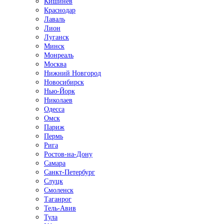
Кишинёв
Краснодар
Лаваль
Лион
Луганск
Минск
Монреаль
Москва
Нижний Новгород
Новосибирск
Нью-Йорк
Николаев
Одесса
Омск
Париж
Пермь
Рига
Ростов-на-Дону
Самара
Санкт-Петербург
Слуцк
Смоленск
Таганрог
Тель-Авив
Тула