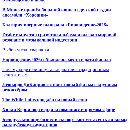
В Минске прошёл большой концерт детской студии
ансамбля «Хорошки»
Болгария впервые выиграла «Евровидение-2026»
Drake выпустил сразу три альбома и вызвал мировой
резонанс в музыкальной индустрии
Выбор маски сварщика
Евровидение-2026: объявлены место и дата финала
Почему родители ищут альтернативы традиционным
репетиторам
Леонардо ДиКаприо готовит новый фильм с крупным
режиссёром
The White Lotus продлён на новый сезон
Холли Берри подтвердила помолвк
у в прямом эфире
Белорусский шоу-бизнес и экспорт контента: есть ли выход
на зарубежную аудиторию