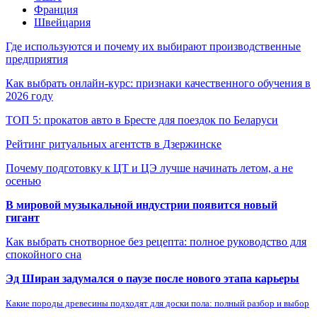
Франция
Швейцария
Где используются и почему их выбирают производственные
предприятия
Как выбрать онлайн-курс: признаки качественного обучения в
2026 году
ТОП 5: прокатов авто в Бресте для поездок по Беларуси
Рейтинг ритуальных агентств в Дзержинске
Почему подготовку к ЦТ и ЦЭ лучше начинать летом, а не
осенью
В мировой музыкальной индустрии появится новый
гигант
Как выбрать снотворное без рецепта: полное руководство для
спокойного сна
Эд Ширан задумался о паузе после нового этапа карьеры
Какие породы древесины подходят для доски пола: полный разбор и выбор