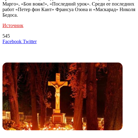
Марго», «Бон вояж!», «Последний урок». Среди ее последних
работ «Петер фон Кант» Франсуа Озона и «Маскарад» Николя
Бедоса.
Источник
545
LinkedIn
Tumblr
Reddit
Вконтакте
Одноклассники
Skype
Messenger
Messenger
WhatsApp
Telegram
Viber
Line
Поделиться
Печатать
Facebook
Twitter
через
электронную
Похожие радио
почту