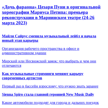
«Дочь фараона» Цезаря Пуни в оригинальной
хореографии Мариуса Петипа: премьера
реконструкции в Мариинском театре (24-26
марта 2023)
Майли Сайрус сменила музыкальный лейбл и начала
новый этап карьеры
Организация рабочего пространства в офисе и
административном здании
Мирский или Несвижский замок: что выбрать и чем они
отличаются
Как музыкальные стриминги меняют карьеру
современных артистов
Первый раз в бассейн взрослому: что нужно знать заранее
Sienna Spiro стала главной героиней New Music Daily
Какие автомобили подходят для города и дальних поездок