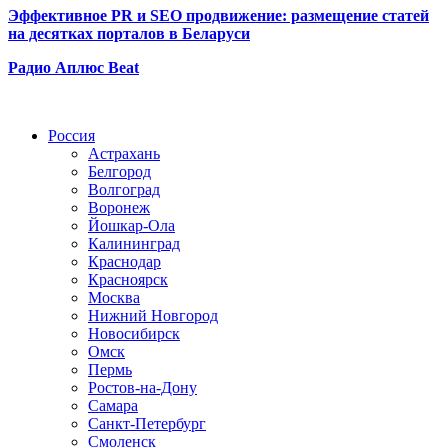
Эффективное PR и SEO продвижение:
размещение статей
на десятках порталов в Беларуси
Радио Аплюс Beat
Радио по странам
Россия
Астрахань
Белгород
Волгоград
Воронеж
Йошкар-Ола
Калининград
Краснодар
Красноярск
Москва
Нижний Новгород
Новосибирск
Омск
Пермь
Ростов-на-Дону
Самара
Санкт-Петербург
Смоленск