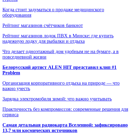
Когда стоит задуматься о продаже медицинского
оборудования
Рейтинг магазинов счётчиков банкнот
Рейтинг магазинов лодок ПВХ в Минске: где купить
надежную лодку для рыбалки и отдыха
Что делает одноэтажный дом удобным не на бумаге, а в
повседневной жизни
Белорусский артист ALEN HIT представил клип #1
Problem
Организация корпоративного отдыха на природе — что
важно учесть
Зарядка электромобиля зимой: что важно учитывать
Практичность без компромиссов: современные решения для
сервиса
Самая детальная радиокарта Вселенной: зафиксировано
13,7 млн космических источников