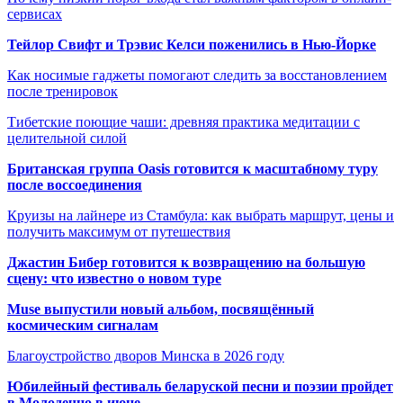
сервисах
Тейлор Свифт и Трэвис Келси поженились в Нью-Йорке
Как носимые гаджеты помогают следить за восстановлением
после тренировок
Тибетские поющие чаши: древняя практика медитации с
целительной силой
Британская группа Oasis готовится к масштабному туру
после воссоединения
Круизы на лайнере из Стамбула: как выбрать маршрут, цены и
получить максимум от путешествия
Джастин Бибер готовится к возвращению на большую
сцену: что известно о новом туре
Muse выпустили новый альбом, посвящённый
космическим сигналам
Благоустройство дворов Минска в 2026 году
Юбилейный фестиваль беларуской песни и поэзии пройдет
в Молодечно в июне