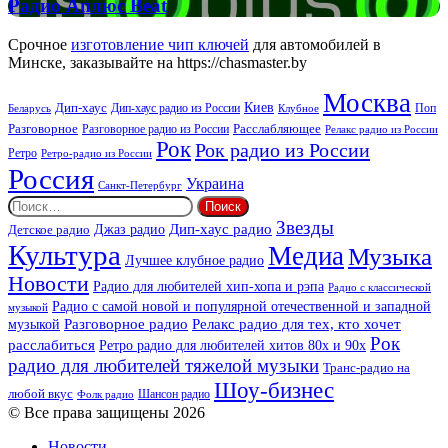
Радио
Радио Аплюс Beat
Аплюс
Beat
Срочное
изготовление чип ключей
для автомобилей в
Минске, заказывайте на https://chasmaster.by
Москва
Киев
Дип-хаус
Дип-хаус радио из России
Клубное
Поп
Беларусь
Разговорное
Расслабляющее
Разговорное радио из России
Релакс радио из России
Рок
Рок радио из России
Ретро
Ретро-радио из России
Россия
Украина
Санкт-Петербург
Найти:
Звезды
Дип-хаус радио
Джаз радио
Детское радио
Культура
Медиа
Музыка
Лучшее клубное радио
Новости
Радио для любителей хип-хопа и рэпа
Радио с классической
Радио с самой новой и популярной отечественной и западной
музыкой
музыкой
Разговорное радио
Релакс радио для тех, кто хочет
Рок
расслабиться
Ретро радио для любителей хитов 80х и 90х
радио для любителей тяжелой музыки
Транс-радио на
Шоу-бизнес
любой вкус
Шансон радио
Фолк радио
© Все права защищены 2026
Новости