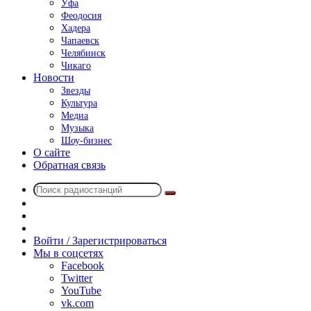
Уфа
Феодосия
Хадера
Чапаевск
Челябинск
Чикаго
Новости
Звезды
Культура
Медиа
Музыка
Шоу-бизнес
О сайте
Обратная связь
Поиск
Switch
радиостанций
skin
Sidebar
Случайное
радио
Войти / Зарегистрироваться
Мы в соцсетях
Facebook
Twitter
YouTube
vk.com