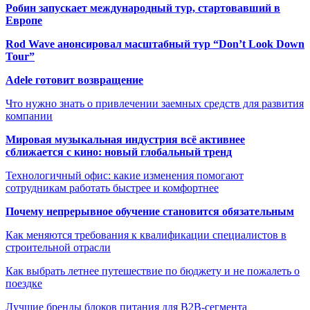
Робин запускает международный тур, стартовавший в
Европе
Rod Wave анонсировал масштабный тур “Don’t Look Down
Tour”
Adele готовит возвращение
Что нужно знать о привлечении заемных средств для развития
компании
Мировая музыкальная индустрия всё активнее
сближается с кино: новый глобальный тренд
Технологичный офис: какие изменения помогают
сотрудникам работать быстрее и комфортнее
Почему непрерывное обучение становится обязательным
Как меняются требования к квалификации специалистов в
строительной отрасли
Как выбрать летнее путешествие по бюджету и не пожалеть о
поездке
Лучшие бренды блоков питания для B2B-сегмента