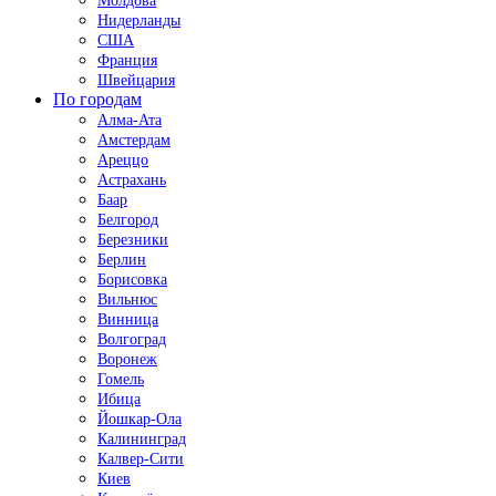
Молдова
Нидерланды
США
Франция
Швейцария
По городам
Алма-Ата
Амстердам
Ареццо
Астрахань
Баар
Белгород
Березники
Берлин
Борисовка
Вильнюс
Винница
Волгоград
Воронеж
Гомель
Ибица
Йошкар-Ола
Калининград
Калвер-Сити
Киев