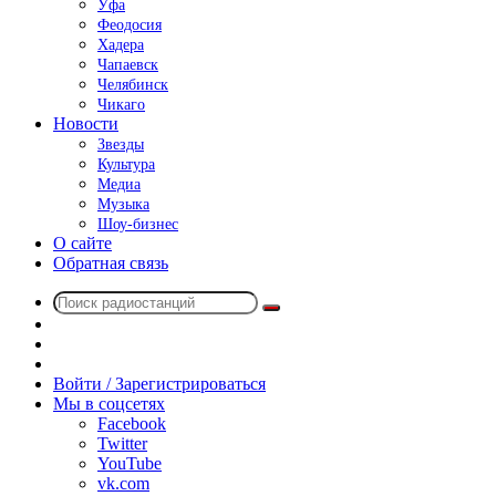
Уфа
Феодосия
Хадера
Чапаевск
Челябинск
Чикаго
Новости
Звезды
Культура
Медиа
Музыка
Шоу-бизнес
О сайте
Обратная связь
Поиск
Switch
радиостанций
skin
Sidebar
Случайное
радио
Войти / Зарегистрироваться
Мы в соцсетях
Facebook
Twitter
YouTube
vk.com