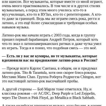
или шансон. Все музыканты, которые вместе со мной играют,
очень много практиковались. В том числе и в других стилях
музыкальных, а перед этим много учились: кто-то в
муз.училищах, кто-то в ВУЗах, кто-то с репетиторами. А кто-
то даже за границей. Ведь мы же играем смесь рока, регги и
латино, а это ещё более сумасшедшая и требующая особых
навыков музыка.
Латино-рок мы начали играть с 2003 года, когда в группу
пришел первый барабанщик Андрей Петров, который хоть
что-то знал о латиноамериканских ритмах и даже чутка умел
их играть. Тогда я и понял, что подобная смесь — это моё.
—
Есть ли у вас не кумиры, но те музыканты, которые
вдохновили вас на продвижение латино-рока в России?
— Прежде всего Карлос Сантана, в общем, он и придумал
латино-рок. Tito & Tarantula, хотя они скорее блюз-рокеры.
Местами Manu Chao. Группа Роберта Родригеза Chingon, вот
это настоящий латино-рок высочайшей пробы.
А другой стороны — Боб Марли тоже отметился. Ну, и
классика роковая – от AC/DC, Deep Purple и Led Zeppelin,
через The Doors и Pink Floyd, до Metallica и Black Sabbath.
А также индейская этническая музыка, куда без нее, в нашем