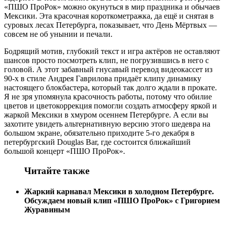
«ПШО ПроРок» можно окунуться в мир праздника и обычаев
Мексики. Эта красочная короткометражка, да ещё и снятая в
суровых лесах Петербурга, показывает, что День Мёртвых —
совсем не об унынии и печали.
Бодрящий мотив, глубокий текст и игра актёров не оставляют
шансов просто посмотреть клип, не погрузившись в него с
головой. А этот забавный гнусавый перевод видеокассет из
90-х в стиле Андрея Гаврилова придаёт клипу динамику
настоящего блокбастера, который так долго ждали в прокате.
Я не зря упомянула красочность работы, потому что обилие
цветов и цветокоррекция помогли создать атмосферу яркой и
жаркой Мексики в хмуром осеннем Петербурге. А если вы
захотите увидеть альтернативную версию этого шедевра на
большом экране, обязательно приходите 5-го декабря в
петербургский Douglas Bar, где состоится ближайший
большой концерт «ПШО ПроРок».
Читайте также
Жаркий карнавал Мексики в холодном Петербурге.
Обсуждаем новый клип «ПШО ПроРок» с Григорием
Журавиным