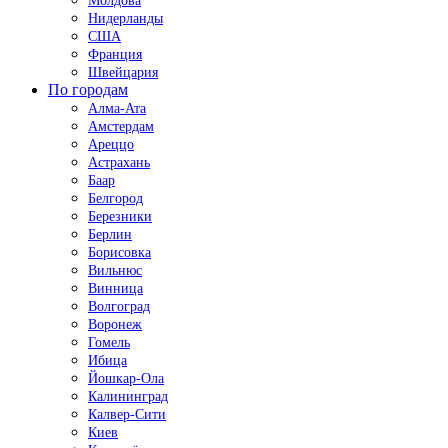
Молдова
Нидерланды
США
Франция
Швейцария
По городам
Алма-Ата
Амстердам
Ареццо
Астрахань
Баар
Белгород
Березники
Берлин
Борисовка
Вильнюс
Винница
Волгоград
Воронеж
Гомель
Ибица
Йошкар-Ола
Калининград
Калвер-Сити
Киев