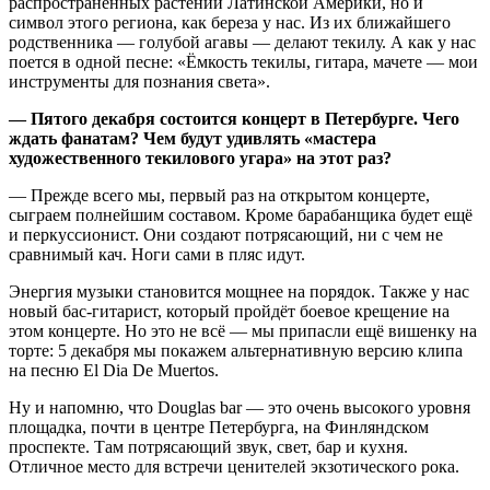
распространенных растений Латинской Америки, но и
символ этого региона, как береза у нас. Из их ближайшего
родственника — голубой агавы — делают текилу. А как у нас
поется в одной песне: «Ёмкость текилы, гитара, мачете — мои
инструменты для познания света».
—
Пятого декабря состоится концерт в Петербурге. Чего
ждать фанатам? Чем будут удивлять «мастера
художественного текилового угара» на этот раз?
— Прежде всего мы, первый раз на открытом концерте,
сыграем полнейшим составом. Кроме барабанщика будет ещё
и перкуссионист. Они создают потрясающий, ни с чем не
сравнимый кач. Ноги сами в пляс идут.
Энергия музыки становится мощнее на порядок. Также у нас
новый бас-гитарист, который пройдёт боевое крещение на
этом концерте. Но это не всё — мы припасли ещё вишенку на
торте: 5 декабря мы покажем альтернативную версию клипа
на песню El Dia De Muertos.
Ну и напомню, что Douglas bar — это очень высокого уровня
площадка, почти в центре Петербурга, на Финляндском
проспекте. Там потрясающий звук, свет, бар и кухня.
Отличное место для встречи ценителей экзотического рока.