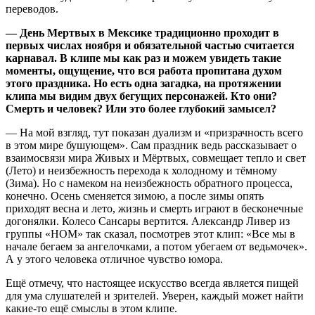
переводов.
—
День Мертвых в Мексике традиционно проходит в
первых числах ноября и обязательной частью считается
карнавал. В клипе мы как раз и можем увидеть такие
моменты, ощущение, что вся работа пропитана духом
этого праздника. Но есть одна загадка, на протяжении
клипа мы видим двух бегущих персонажей. Кто они?
Смерть и человек? Или это более глубокий замысел?
— На мой взгляд, тут показан дуализм и «призрачность всего
в этом мире бушующем». Сам праздник ведь рассказывает о
взаимосвязи мира Живых и Мёртвых, совмещает тепло и свет
(Лето) и неизбежность перехода к холодному и тёмному
(Зима). Но с намеком на неизбежность обратного процесса,
конечно. Осень сменяется зимою, а после зимы опять
приходят весна и лето, жизнь и смерть играют в бесконечные
догонялки. Колесо Сансары вертится. Александр Ливер из
группы «НОМ» так сказал, посмотрев этот клип: «Все мы в
начале бегаем за ангелочками, а потом убегаем от ведьмочек».
А у этого человека отличное чувство юмора.
Ещё отмечу, что настоящее искусство всегда является пищей
для ума слушателей и зрителей. Уверен, каждый может найти
какие-то ещё смыслы в этом клипе.