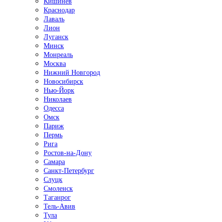
Кишинёв
Краснодар
Лаваль
Лион
Луганск
Минск
Монреаль
Москва
Нижний Новгород
Новосибирск
Нью-Йорк
Николаев
Одесса
Омск
Париж
Пермь
Рига
Ростов-на-Дону
Самара
Санкт-Петербург
Слуцк
Смоленск
Таганрог
Тель-Авив
Тула