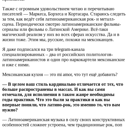
Также с огромным удовольствием читаю и перечитываю
писателей — Маркеса, Борхеса и Кортасара. Стараюсь следить
за тем, как ведёт себя латиноамериканская рок- и металл-
сцена. Периодически смотрю латиноамериканские фильмы-
сериалы или фильмы о Латинской Америке. Всё-таки
магический реализм у них во всех сферах искусства. Да и в
жизни тоже. Этим мы, русские, похожи на мексиканцев.
Я даже подписался на три telegram-канала
специализированных – два от российских политологов-
латиноамериканистов и один про наркокартели мексиканские
и иже с ними.
Мексиканская кухня — это mi amor, что тут ещё добавить?
—
В целом ваш стиль кардинально отличается от тех, что
больше распространены в массах. И как вы сами
отмечали, для исполнения в таком жанре необходимы
годы практики. Что это были за практики и как вы
впервые поняли, что латино-рок, это именно то, что вам
нужно?
— Латиноамериканская музыка в силу своих конструктивных
особенностей сложнее устроена, чем традиционные рок, поп