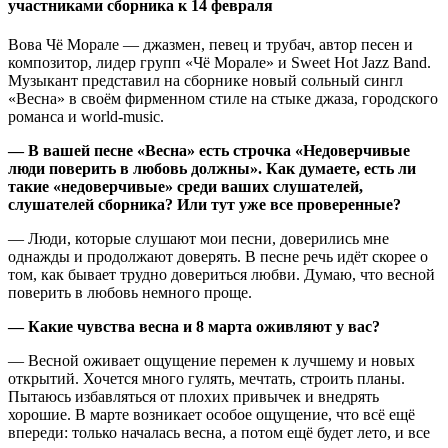
участниками сборника к 14 февраля
Вова Чё Морале — джазмен, певец и трубач, автор песен и
композитор, лидер групп «Чё Морале» и Sweet Hot Jazz Band.
Музыкант представил на сборнике новый сольный сингл
«Весна» в своём фирменном стиле на стыке джаза, городского
романса и world-music.
— В вашей песне «Весна» есть строчка «Недоверчивые
люди поверить в любовь должны». Как думаете, есть ли
такие «недоверчивые» среди ваших слушателей,
слушателей сборника? Или тут уже все проверенные?
— Люди, которые слушают мои песни, доверились мне
однажды и продолжают доверять. В песне речь идёт скорее о
том, как бывает трудно довериться любви. Думаю, что весной
поверить в любовь немного проще.
— Какие чувства весна и 8 марта оживляют у вас?
— Весной оживает ощущение перемен к лучшему и новых
открытий. Хочется много гулять, мечтать, строить планы.
Пытаюсь избавляться от плохих привычек и внедрять
хорошие. В марте возникает особое ощущение, что всё ещё
впереди: только началась весна, а потом ещё будет лето, и все