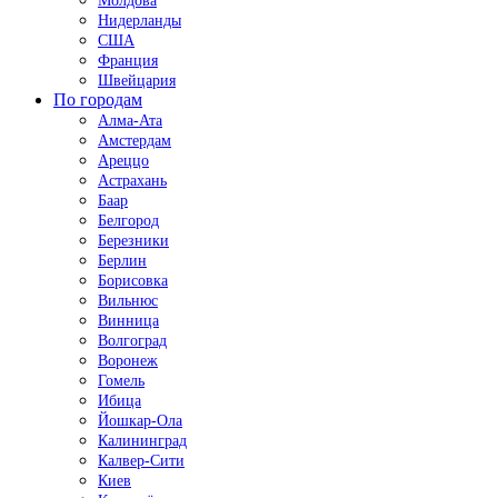
Молдова
Нидерланды
США
Франция
Швейцария
По городам
Алма-Ата
Амстердам
Ареццо
Астрахань
Баар
Белгород
Березники
Берлин
Борисовка
Вильнюс
Винница
Волгоград
Воронеж
Гомель
Ибица
Йошкар-Ола
Калининград
Калвер-Сити
Киев