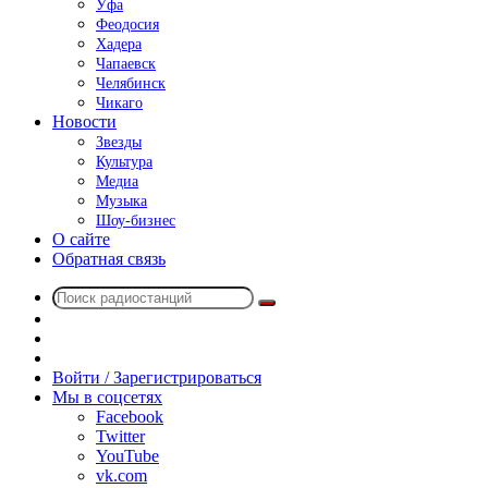
Уфа
Феодосия
Хадера
Чапаевск
Челябинск
Чикаго
Новости
Звезды
Культура
Медиа
Музыка
Шоу-бизнес
О сайте
Обратная связь
Поиск
Switch
радиостанций
skin
Sidebar
Случайное
радио
Войти / Зарегистрироваться
Мы в соцсетях
Facebook
Twitter
YouTube
vk.com