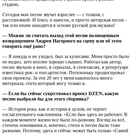
студиях.
Сегодня мои песни звучат взрослее — с толком, с
расстановкой. И блюз, и шансон, и просто авторская песня –
так или иначе находятся в основе русской рок-музыки!
— Можно ли считать выход этой песни полноценным
возвращением Андрея Нагорного на сцену или об этом
говорить ещё рано?
— Я никуда и не уходил, был за кулисами. Меня просто было
не видно, зато вполне хорошо слышно. Работал как автор,
песни звучали в кино, в сериалах, в спектаклях, в репертуаре
известных рок- и поп-артистов. Потихоньку продюсировал
свои проекты. За эти 20 лет у меня накопилось много
материала, спеть который могу только я.
— Если бы сейчас существовал проект DZEN, какую
песню выбрали бы для этого сборника?
— История рока, как и история в целом, не терпит
сослагательного наклонения. «Если бы
»
здесь не работает. В
каждом моменте жизни все было по-разному. Взгляд на всё,
степень понимания и, конечно, стихи и песни были тоже
разными. Поэтому, здесь и сейчас может быть только «Самой