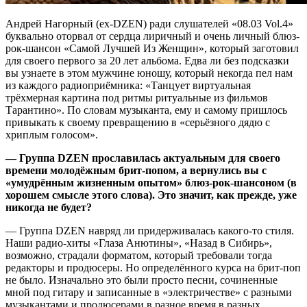
Андрей Нагорный (ex-DZEN) ради слушателей «08.03 Vol.4»
буквально оторвал от сердца лиричный и очень личный блюз-
рок-шансон «Самой Лучшей Из Женщин», который заготовил
для своего первого за 20 лет альбома. Едва ли без подсказки
вы узнаете в этом мужчине юношу, который некогда пел нам
из каждого радиоприёмника: «Танцует виртуальная
трёхмерная картина под ритмы ритуальные из фильмов
Тарантино». По словам музыканта, ему и самому пришлось
привыкать к своему превращению в «серьёзного дядю с
хриплым голосом».
— Группа DZEN прославилась актуальным для своего
времени молодёжным брит-попом, а вернулись вы с
«умудрённым жизненным опытом» блюз-рок-шансоном (в
хорошем смысле этого слова). Это значит, как прежде, уже
никогда не будет?
— Группа DZEN навряд ли придерживалась какого-то стиля.
Наши радио-хиты «Глаза Анютины», «Назад в Сибирь»,
возможно, страдали форматом, который требовали тогда
редакторы и продюсеры. Но определённого курса на брит-поп
не было. Изначально это были просто песни, сочиненные
мной под гитару и записанные в «электричестве» с разными
музыкантами и продюсерами в разное время в разных