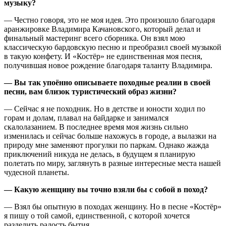
музыку?
— Честно говоря, это не моя идея. Это произошло благодаря
аранжировке Владимира Качановского, который делал и
финальный мастеринг всего сборника. Он взял мою
классическую бардовскую песню и преобразил своей музыкой
в такую конфету. И «Костёр» не единственная моя песня,
получившая новое рождение благодаря таланту Владимира.
— Вы так упоённо описываете походные реалии в своей
песни, вам близок туристический образ жизни?
— Сейчас я не походник. Но в детстве и юности ходил по
горам и долам, плавал на байдарке и занимался
скалолазанием. В последнее время моя жизнь сильно
изменилась и сейчас больше нахожусь в городе, а вылазки на
природу мне заменяют прогулки по паркам. Однако жажда
приключений никуда не делась, в будущем я планирую
полетать по миру, заглянуть в разные интересные места нашей
чудесной планеты.
— Какую женщину вы точно взяли бы с собой в поход?
— Взял бы опытную в походах женщину. Но в песне «Костëр»
я пишу о той самой, единственной, с которой хочется
разделить радость бытия.