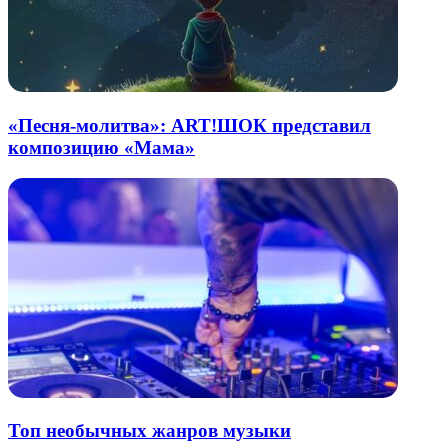
«Песня-молитва»: ART!ШОК представил
композицию «Мама»
Топ необычных жанров музыки