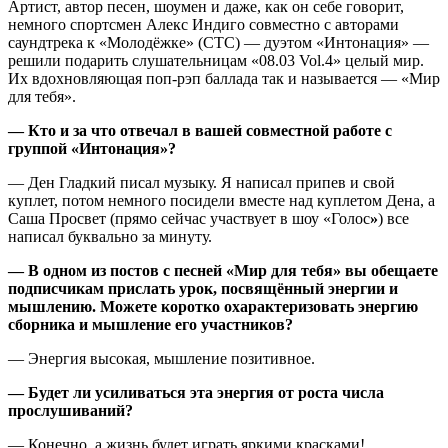
Артист, автор песен, шоумен и даже, как он себе говорит,
немного спортсмен Алекс Индиго совместно с авторами
саундтрека к «Молодёжке» (СТС) — дуэтом «Интонация» —
решили подарить слушательницам «08.03 Vol.4» целый мир.
Их вдохновляющая поп-рэп баллада так и называется — «Мир
для тебя».
— Кто и за что отвечал в вашей совместной работе с
группой «Интонация»?
— Ден Гладкий писал музыку. Я написал припев и свой
куплет, потом немного посидели вместе над куплетом Дена, а
Саша Просвет (прямо сейчас участвует в шоу «Голос
»
) все
написал буквально за минуту.
— В одном из постов с песней «Мир для тебя» вы обещаете
подписчикам прислать урок, посвящённый энергии и
мышлению. Можете коротко охарактеризовать энергию
сборника и мышление его участников?
— Энергия высокая, мышление позитивное.
— Будет ли
усиливаться
эта энергия от роста числа
прослушиваний?
— Конечно, а жизнь будет играть яркими красками!