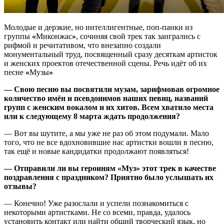
Молодые и дерзкие, но интеллигентные, поп-панки из
группы
«
Миконжас
»
, сочиняя свой трек так заигрались с
рифмой и речитативом, что внезапно создали
монументальный труд, посвященный сразу десяткам артисток
и женских проектов отечественной сцены. Речь идёт об их
песне
«
Музы
»
— Свою песню вы посвятили музам, зарифмовав огромное
количество имён и псевдонимов наших певиц, названий
групп с женским вокалом и их хитов. Всем хватило места
или к следующему 8 марта ждать продолжения?
— Вот вы шутите, а мы уже не раз об этом подумали. Мало
того, что не все вдохновившие нас артистки вошли в песню,
так ещё и новые кандидатки продолжают появляться!
— Отправили ли вы героиням «Муз» этот трек в качестве
поздравления с праздником? Приятно было услышать их
отзывы?
— Конечно! Уже разослали и успели познакомиться с
некоторыми артистками. Не со всеми, правда, удалось
установить контакт или найти общий творческий язык, но