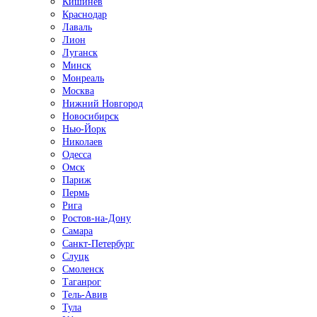
Кишинёв
Краснодар
Лаваль
Лион
Луганск
Минск
Монреаль
Москва
Нижний Новгород
Новосибирск
Нью-Йорк
Николаев
Одесса
Омск
Париж
Пермь
Рига
Ростов-на-Дону
Самара
Санкт-Петербург
Слуцк
Смоленск
Таганрог
Тель-Авив
Тула