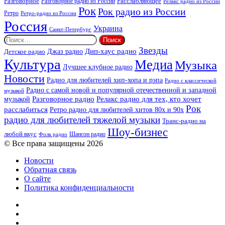
Разговорное
Расслабляющее
Разговорное радио из России
Релакс радио из России
Рок
Рок радио из России
Ретро
Ретро-радио из России
Россия
Украина
Санкт-Петербург
Найти:
Звезды
Дип-хаус радио
Джаз радио
Детское радио
Культура
Медиа
Музыка
Лучшее клубное радио
Новости
Радио для любителей хип-хопа и рэпа
Радио с классической
Радио с самой новой и популярной отечественной и западной
музыкой
музыкой
Разговорное радио
Релакс радио для тех, кто хочет
Рок
расслабиться
Ретро радио для любителей хитов 80х и 90х
радио для любителей тяжелой музыки
Транс-радио на
Шоу-бизнес
любой вкус
Шансон радио
Фолк радио
© Все права защищены 2026
Новости
Обратная связь
О сайте
Политика конфиденциальности
Facebook
Twitter
YouTube