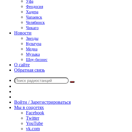
Уфа
Феодосия
Хадера
Чапаевск
Челябинск
Чикаго
Новости
Звезды
Культура
Медиа
Музыка
Шоу-бизнес
О сайте
Обратная связь
Поиск
Switch
радиостанций
skin
Sidebar
Случайное
радио
Войти / Зарегистрироваться
Мы в соцсетях
Facebook
Twitter
YouTube
vk.com