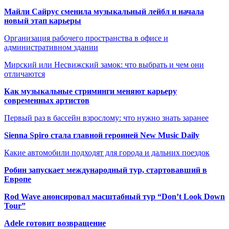
Майли Сайрус сменила музыкальный лейбл и начала
новый этап карьеры
Организация рабочего пространства в офисе и
административном здании
Мирский или Несвижский замок: что выбрать и чем они
отличаются
Как музыкальные стриминги меняют карьеру
современных артистов
Первый раз в бассейн взрослому: что нужно знать заранее
Sienna Spiro стала главной героиней New Music Daily
Какие автомобили подходят для города и дальних поездок
Робин запускает международный тур, стартовавший в
Европе
Rod Wave анонсировал масштабный тур “Don’t Look Down
Tour”
Adele готовит возвращение