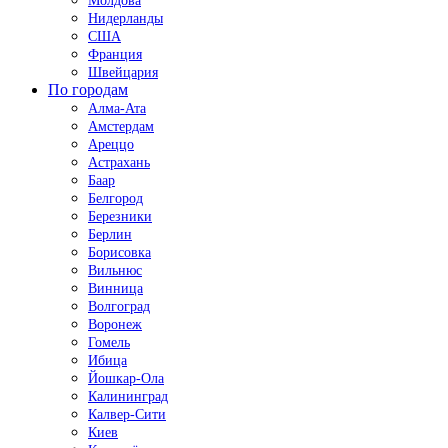
Молдова
Нидерланды
США
Франция
Швейцария
По городам
Алма-Ата
Амстердам
Ареццо
Астрахань
Баар
Белгород
Березники
Берлин
Борисовка
Вильнюс
Винница
Волгоград
Воронеж
Гомель
Ибица
Йошкар-Ола
Калининград
Калвер-Сити
Киев