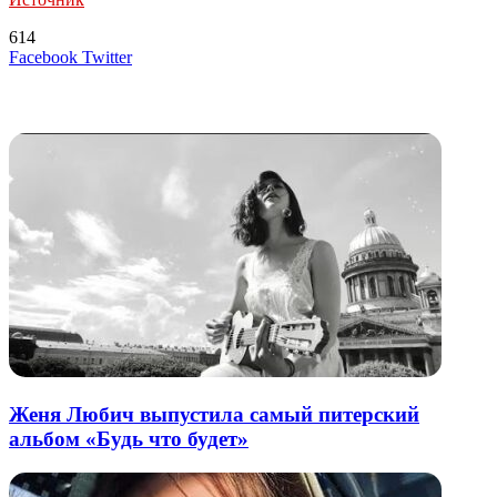
614
LinkedIn
Tumblr
Reddit
Вконтакте
Одноклассники
Skype
Messenger
Messenger
WhatsApp
Telegram
Viber
Line
Поделиться
Печатать
Facebook
Twitter
через
электронную
Похожие радио
почту
Женя Любич выпустила самый питерский
альбом «Будь что будет»