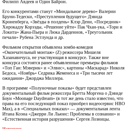
Филипп Авдеев и Один Байрон.
Его конкурентами станут «Миндальное дерево» Валерии
Бруни-Тедески, «Преступления будущего» Дэвида
Кроненберга, «Звёзды в полдень» Клэр Дени, «Посредник»
Хирокадзу Корээды, «Решение уйти» Пак Чхан-ука, «Тори и
Локита» Жана-Пьера и Люка Дарденнов, «Треугольник
печали» Рубена Эстлунда и др.
Фильмом открытия объявлена зомби-комедия
«Окончательный монтаж» (Z) режиссера Мишеля
Хазанавичуса, не участвующая в конкурсе. Также вне
конкурса состоятся ранее объявленные премьеры фильмов
«Топ Ган: Мэверик» и «Элвис», картины «Маскарад» Николя
Бедоса, «Ноябрь» Седрика Жеменеса и «Три тысячи лет
ожидания» Джорджа Миллера.
В программе «Полуночные показы» будет представлен
документальный фильм режиссера Бретта Моргена о Дэвиде
Боуи «Moonage Daydream» (в тот же день стало известно, что
права на его последующий показ приобрел видеосервис HBO
Max), а в «Специальных показах» — документальная лента
Итана Коэна «Джерри Ли Льюис: Проблемы в сознании» и
«Естественная история разрушения» Сергея Лозницы.
Источник