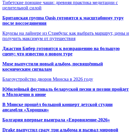
Тибетские поющие чаши: древняя практика медитации с
целительной силой
Британская группа Oasis готовится к масштабному туру
после воссоединения
Круизы на лайнере из Стамбула: как выбрать маршрут, цены и
получить максимум от путешествия
Джастин Бибер готовится к возвращению на большую
сцену: что известно о новом туре
Muse выпустили новый альбом, посвящённый
космическим сигналам
Благоустройство дворов Минска в 2026 году
Юбилейный фестиваль беларуской песни и поэзии пройдет
в Молодечно в июне
В Минске прошёл большой концерт детской студии
ансамбля «Хорошки»
Болгария впервые выиграла «Евровидение-2026»
Drake выпустил сразу три альбома и вызвал мировой