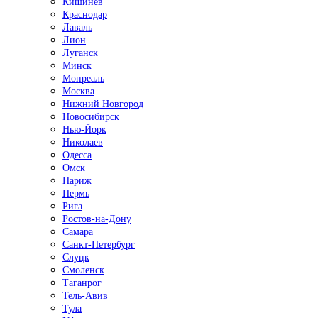
Кишинёв
Краснодар
Лаваль
Лион
Луганск
Минск
Монреаль
Москва
Нижний Новгород
Новосибирск
Нью-Йорк
Николаев
Одесса
Омск
Париж
Пермь
Рига
Ростов-на-Дону
Самара
Санкт-Петербург
Слуцк
Смоленск
Таганрог
Тель-Авив
Тула