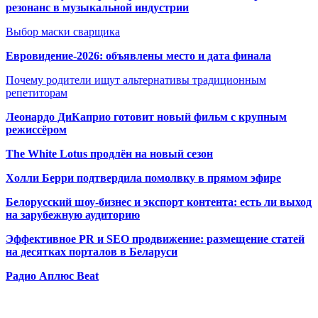
резонанс в музыкальной индустрии
Выбор маски сварщика
Евровидение-2026: объявлены место и дата финала
Почему родители ищут альтернативы традиционным
репетиторам
Леонардо ДиКаприо готовит новый фильм с крупным
режиссёром
The White Lotus продлён на новый сезон
Холли Берри подтвердила помолвк
у в прямом эфире
Белорусский шоу-бизнес и экспорт контента: есть ли выход
на зарубежную аудиторию
Эффективное PR и SEO продвижение:
размещение статей
на десятках порталов в Беларуси
Радио Аплюс Beat
Радио по странам