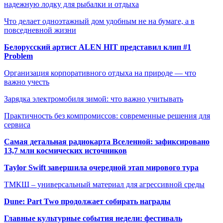
надежную лодку для рыбалки и отдыха
Что делает одноэтажный дом удобным не на бумаге, а в
повседневной жизни
Белорусский артист ALEN HIT представил клип #1
Problem
Организация корпоративного отдыха на природе — что
важно учесть
Зарядка электромобиля зимой: что важно учитывать
Практичность без компромиссов: современные решения для
сервиса
Самая детальная радиокарта Вселенной: зафиксировано
13,7 млн космических источников
Taylor Swift завершила очередной этап мирового тура
ТМКЩ – универсальный материал для агрессивной среды
Dune: Part Two продолжает собирать награды
Главные культурные события недели: фестиваль