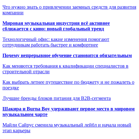
Что нужно знать о привлечении заемных средств для развития
компании
Мировая музыкальная индустрия всё активнее
сближается с кино: новый глобальный тренд
Технологичный офис: какие изменения помогают
сотрудникам работать быстрее и комфортнее
Почему непрерывное обучение становится обязательным
Как меняются требования к квалификации специалистов в
строительной отрасли
Как выбрать летнее путешествие по бюджету и не пожалеть о
поездке
Лучшие бренды блоков питания для B2B-сегмента
Шакира и Burna Boy удерживают первое место в мировом
музыкальном чарте
Майли Сайрус сменила музыкальный лейбл и начала новый
этап карьеры