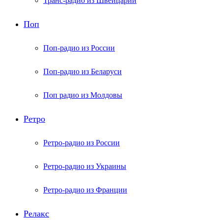
Транс-радио из Швейцарии
Поп
Поп-радио из России
Поп-радио из Беларуси
Поп радио из Молдовы
Ретро
Ретро-радио из России
Ретро-радио из Украины
Ретро-радио из Франции
Релакс