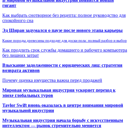
В мировой музыкальной индустрии появится новый
гигант
Как выбрать снотворное без рецепта: полное руководство для
спокойного сна
Эд Ширан задумался о паузе после нового этапа карьеры
Какие породы древесины подходят для доски пола: полный разбор и выбор
Как продлить срок службы домашнего и рабочего компьютера
без лишних затрат
Взыскание задолженности с юридических лиц: стратегия
возврата активов
Почему оценка имущества важна перед продажей
Мировая музыкальная индустрия ускоряет переход к
эпохе глобальных туров
Taylor Swift вновь оказалась в центре внимания мировой
музыкальной индустрии
Музыкальная индустрия начала борьбу с искусственным
интеллектом — рынок стремительно меняется