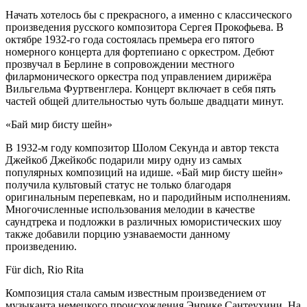
Начать хотелось бы с прекрасного, а именно с классического
произведения русского композитора Сергея Прокофьева. В
октябре 1932-го года состоялась премьера его пятого
номерного концерта для фортепиано с оркестром. Дебют
прозвучал в Берлине в сопровождении местного
филармонического оркестра под управлением дирижёра
Вильгельма Фуртвенглера. Концерт включает в себя пять
частей общей длительностью чуть больше двадцати минут.
«Бай мир бисту шейн»
В 1932-м году композитор Шолом Секунда и автор текста
Джейкоб Джейкобс подарили миру одну из самых
популярных композиций на идише. «Бай мир бисту шейн»
получила культовый статус не только благодаря
оригинальным перепевкам, но и пародийным исполнениям.
Многочисленные использования мелодии в качестве
саундтрека и подложки в различных юмористических шоу
также добавили порцию узнаваемости данному
произведению.
Für dich, Rio Rita
Композиция стала самым известным произведением от
музыканта немецкого происхождения Энрике Сантеухини. На