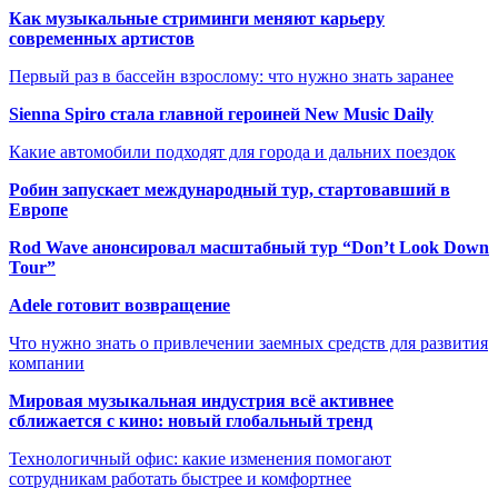
Как музыкальные стриминги меняют карьеру
современных артистов
Первый раз в бассейн взрослому: что нужно знать заранее
Sienna Spiro стала главной героиней New Music Daily
Какие автомобили подходят для города и дальних поездок
Робин запускает международный тур, стартовавший в
Европе
Rod Wave анонсировал масштабный тур “Don’t Look Down
Tour”
Adele готовит возвращение
Что нужно знать о привлечении заемных средств для развития
компании
Мировая музыкальная индустрия всё активнее
сближается с кино: новый глобальный тренд
Технологичный офис: какие изменения помогают
сотрудникам работать быстрее и комфортнее