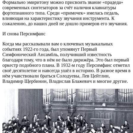
Формально эмиритону можно присвоить звание «прадеда»
современных синтезаторов за счёт наличия клавиатуры
фортепианного типа. Среди «примочек» имелась педаль,
влияющая на характеристику звучания инструмента. К
сожалению, до наших дней не дошло примеров его звучания.
И снова Персимфанс
Когда мы рассказывали вам о ключевых музыкальных
событиях 1922-го года, был упомянут Первый
Симфонический Ансамбль, получивший известность
благодаря тому, что в нём не было дирижёра. Это был первый
оркестр подобного плана. В 1932-м году Персимфанс отметил
своё десятилетие и навсегда ушёл в историю. В разное время в
нём учавствовали браться Солодуевы, Лев Цейтлин,
Владимир Щербинин, Владислав Блажевич и многие другие.