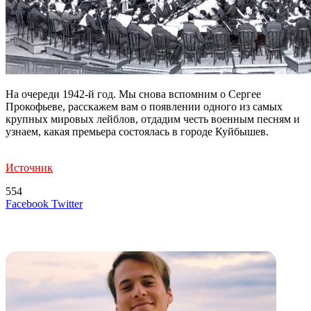
На очереди 1942-й год. Мы снова вспомним о Сергее
Прокофьеве, расскажем вам о появлении одного из самых
крупных мировых лейблов, отдадим честь военным песням и
узнаем, какая премьера состоялась в городе Куйбышев.
Источник
554
LinkedIn
Tumblr
Reddit
Вконтакте
Одноклассники
Skype
Messenger
Messenger
WhatsApp
Telegram
Viber
Line
Поделиться
Печатать
Facebook
Twitter
через
электронную
Похожие радио
почту