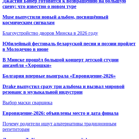
Джастин Бибер готовится к возвращению на большую
сцену: что известно о новом туре
Muse выпустили новый альбом, посвящённый
космическим сигналам
Благоустройство дворов Минска в 2026 году
Юбилейный фестиваль беларуской песни и поэзии пройдет
в Молодечно в июне
В Минске прошёл большой концерт детской студии
ансамбля «Хорошки»
Болгария впервые выиграла «Евровидение-2026»
Drake выпустил сразу три альбома и вызвал мировой
резонанс в музыкальной индустрии
Выбор маски сварщика
Евровидение-2026: объявлены место и дата финала
Почему родители ищут альтернативы традиционным
репетиторам