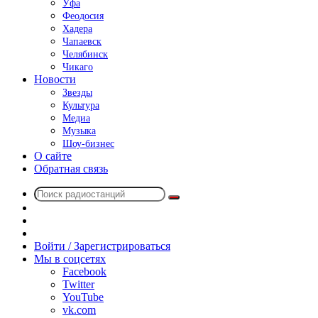
Уфа
Феодосия
Хадера
Чапаевск
Челябинск
Чикаго
Новости
Звезды
Культура
Медиа
Музыка
Шоу-бизнес
О сайте
Обратная связь
Поиск
Switch
радиостанций
skin
Sidebar
Случайное
радио
Войти / Зарегистрироваться
Мы в соцсетях
Facebook
Twitter
YouTube
vk.com