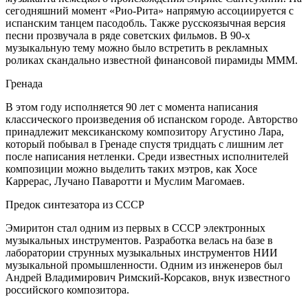
сегодняшний момент «Рио-Рита» напрямую ассоциируется с
испанским танцем пасодобль. Также русскоязычная версия
песни прозвучала в ряде советских фильмов. В 90-х
музыкальную тему можно было встретить в рекламных
роликах скандально известной финансовой пирамиды МММ.
Гренада
В этом году исполняется 90 лет с момента написания
классического произведения об испанском городе. Авторство
принадлежит мексиканскому композитору Агустино Лара,
который побывал в Гренаде спустя тридцать с лишним лет
после написания нетленки. Среди известных исполнителей
композиции можно выделить таких мэтров, как Хосе
Каррерас, Лучано Паваротти и Муслим Магомаев.
Предок синтезатора из СССР
Эмиритон стал одним из первых в СССР электронных
музыкальных инструментов. Разработка велась на базе в
лаборатории струнных музыкальных инструментов НИИ
музыкальной промышленности. Одним из инженеров был
Андрей Владимирович Римский-Корсаков, внук известного
российского композитора.