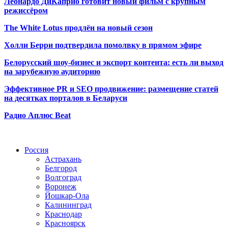
Леонардо ДиКаприо готовит новый фильм с крупным
режиссёром
The White Lotus продлён на новый сезон
Холли Берри подтвердила помолвк
у в прямом эфире
Белорусский шоу-бизнес и экспорт контента: есть ли выход
на зарубежную аудиторию
Эффективное PR и SEO продвижение:
размещение статей
на десятках порталов в Беларуси
Радио Аплюс Beat
Радио по странам
Россия
Астрахань
Белгород
Волгоград
Воронеж
Йошкар-Ола
Калининград
Краснодар
Красноярск