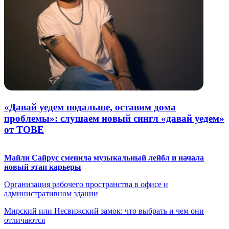
«Давай уедем подальше, оставим дома
проблемы»: слушаем новый сингл «давай уедем»
от TOBE
Майли Сайрус сменила музыкальный лейбл и начала
новый этап карьеры
Организация рабочего пространства в офисе и
административном здании
Мирский или Несвижский замок: что выбрать и чем они
отличаются