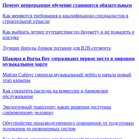
Почему непрерывное обучение становится обязательным
Как меняются требования к квалификации специалистов в
строительной отрасли
Как выбрать летнее путешествие по бюджету и не пожалеть о
поездке
Лучшие бренды блоков питания для B2B-сегмента
Шакира и Burna Boy удерживают первое место в мировом
музыкальном чарте
Майли Сайрус сменила музыкальный лейбл и начала новый
этап карьеры
Как сократить расходы на комиссии и банковское
обслуживание
Экологичный транспорт: какие решения доступны
современному человеку
Обустройство производственного помещения: от подготовки
основания до инженерных систем