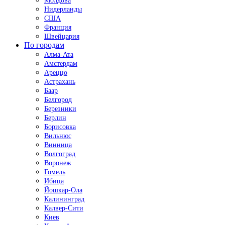
Молдова
Нидерланды
США
Франция
Швейцария
По городам
Алма-Ата
Амстердам
Ареццо
Астрахань
Баар
Белгород
Березники
Берлин
Борисовка
Вильнюс
Винница
Волгоград
Воронеж
Гомель
Ибица
Йошкар-Ола
Калининград
Калвер-Сити
Киев