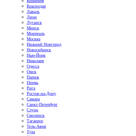
Кишинёв
Краснодар
Лаваль
Лион
Луганск
Минск
Монреаль
Москва
Нижний Новгород
Новосибирск
Нью-Йорк
Николаев
Одесса
Омск
Париж
Пермь
Рига
Ростов-на-Дону
Самара
Санкт-Петербург
Слуцк
Смоленск
Таганрог
Тель-Авив
Тула