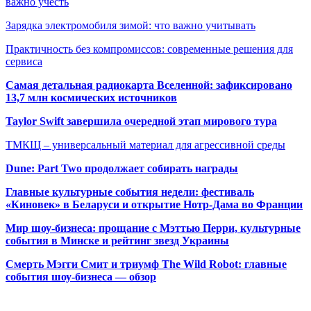
важно учесть
Зарядка электромобиля зимой: что важно учитывать
Практичность без компромиссов: современные решения для
сервиса
Самая детальная радиокарта Вселенной: зафиксировано
13,7 млн космических источников
Taylor Swift завершила очередной этап мирового тура
ТМКЩ – универсальный материал для агрессивной среды
Dune: Part Two продолжает собирать награды
Главные культурные события недели: фестиваль
«Киновек» в Беларуси и открытие Нотр-Дама во Франции
Мир шоу-бизнеса: прощание с Мэттью Перри, культурные
события в Минске и рейтинг звезд Украины
Смерть Мэгги Смит и триумф The Wild Robot: главные
события шоу-бизнеса — обзор
Популярные радиостанции