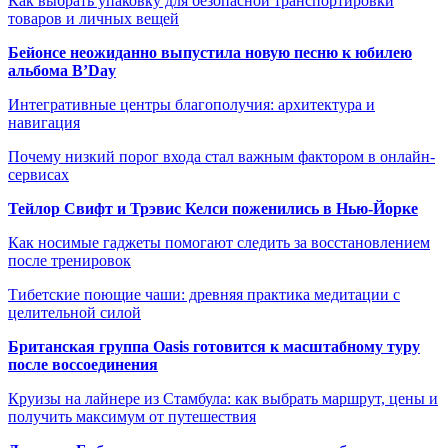
Как выбрать упаковку для безопасной транспортировки
товаров и личных вещей
Бейонсе неожиданно выпустила новую песню к юбилею
альбома B’Day
Интегративные центры благополучия: архитектура и
навигация
Почему низкий порог входа стал важным фактором в онлайн-
сервисах
Тейлор Свифт и Трэвис Келси поженились в Нью-Йорке
Как носимые гаджеты помогают следить за восстановлением
после тренировок
Тибетские поющие чаши: древняя практика медитации с
целительной силой
Британская группа Oasis готовится к масштабному туру
после воссоединения
Круизы на лайнере из Стамбула: как выбрать маршрут, цены и
получить максимум от путешествия