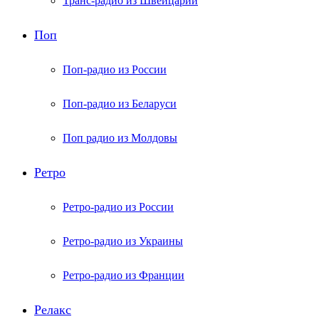
Транс-радио из Швейцарии
Поп
Поп-радио из России
Поп-радио из Беларуси
Поп радио из Молдовы
Ретро
Ретро-радио из России
Ретро-радио из Украины
Ретро-радио из Франции
Релакс