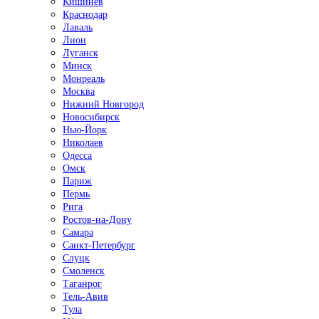
Кишинёв
Краснодар
Лаваль
Лион
Луганск
Минск
Монреаль
Москва
Нижний Новгород
Новосибирск
Нью-Йорк
Николаев
Одесса
Омск
Париж
Пермь
Рига
Ростов-на-Дону
Самара
Санкт-Петербург
Слуцк
Смоленск
Таганрог
Тель-Авив
Тула