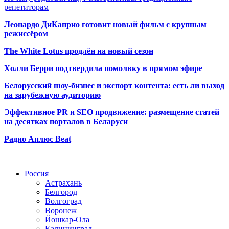
репетиторам
Леонардо ДиКаприо готовит новый фильм с крупным
режиссёром
The White Lotus продлён на новый сезон
Холли Берри подтвердила помолвк
у в прямом эфире
Белорусский шоу-бизнес и экспорт контента: есть ли выход
на зарубежную аудиторию
Эффективное PR и SEO продвижение:
размещение статей
на десятках порталов в Беларуси
Радио Аплюс Beat
Радио по странам
Россия
Астрахань
Белгород
Волгоград
Воронеж
Йошкар-Ола
Калининград