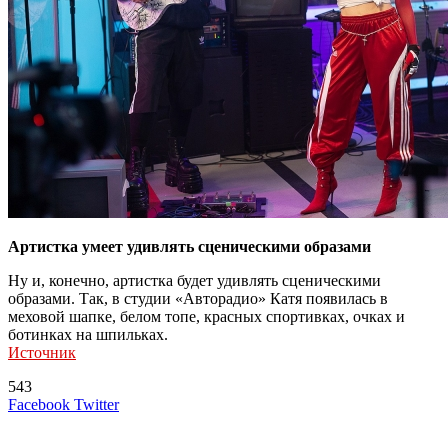
Артистка умеет удивлять сценическими образами
Ну и, конечно, артистка будет удивлять сценическими
образами. Так, в студии «Авторадио» Катя появилась в
меховой шапке, белом топе, красных спортивках, очках и
ботинках на шпильках.
Источник
543
LinkedIn
Tumblr
Reddit
Вконтакте
Одноклассники
Skype
Messenger
Messenger
WhatsApp
Telegram
Viber
Line
Поделиться
Печатать
Facebook
Twitter
через
электронную
Похожие радио