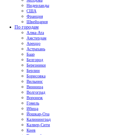
Молдова
Нидерланды
США
Франция
Швейцария
По городам
Алма-Ата
Амстердам
Ареццо
Астрахань
Баар
Белгород
Березники
Берлин
Борисовка
Вильнюс
Винница
Волгоград
Воронеж
Гомель
Ибица
Йошкар-Ола
Калининград
Калвер-Сити
Киев