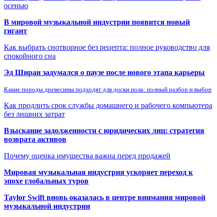
осенью
В мировой музыкальной индустрии появится новый
гигант
Как выбрать снотворное без рецепта: полное руководство для
спокойного сна
Эд Ширан задумался о паузе после нового этапа карьеры
Какие породы древесины подходят для доски пола: полный разбор и выбор
Как продлить срок службы домашнего и рабочего компьютера
без лишних затрат
Взыскание задолженности с юридических лиц: стратегия
возврата активов
Почему оценка имущества важна перед продажей
Мировая музыкальная индустрия ускоряет переход к
эпохе глобальных туров
Taylor Swift вновь оказалась в центре внимания мировой
музыкальной индустрии