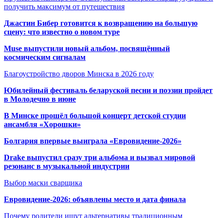
получить максимум от путешествия
Джастин Бибер готовится к возвращению на большую
сцену: что известно о новом туре
Muse выпустили новый альбом, посвящённый
космическим сигналам
Благоустройство дворов Минска в 2026 году
Юбилейный фестиваль беларуской песни и поэзии пройдет
в Молодечно в июне
В Минске прошёл большой концерт детской студии
ансамбля «Хорошки»
Болгария впервые выиграла «Евровидение-2026»
Drake выпустил сразу три альбома и вызвал мировой
резонанс в музыкальной индустрии
Выбор маски сварщика
Евровидение-2026: объявлены место и дата финала
Почему родители ищут альтернативы традиционным