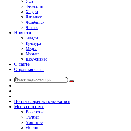
Уфа
Феодосия
Хадера
Чапаевск
Челябинск
Чикаго
Новости
Звезды
Культура
Медиа
Музыка
Шоу-бизнес
О сайте
Обратная связь
Поиск
Switch
радиостанций
skin
Sidebar
Случайное
радио
Войти / Зарегистрироваться
Мы в соцсетях
Facebook
Twitter
YouTube
vk.com