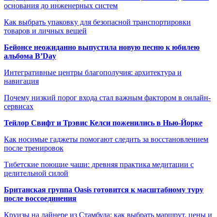
основания до инженерных систем
Как выбрать упаковку для безопасной транспортировки
товаров и личных вещей
Бейонсе неожиданно выпустила новую песню к юбилею
альбома B’Day
Интегративные центры благополучия: архитектура и
навигация
Почему низкий порог входа стал важным фактором в онлайн-
сервисах
Тейлор Свифт и Трэвис Келси поженились в Нью-Йорке
Как носимые гаджеты помогают следить за восстановлением
после тренировок
Тибетские поющие чаши: древняя практика медитации с
целительной силой
Британская группа Oasis готовится к масштабному туру
после воссоединения
Круизы на лайнере из Стамбула: как выбрать маршрут, цены и