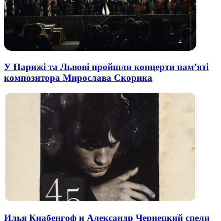
У Парижі та Львові пройшли концерти пам’яті
композитора Мирослава Скорика
Илья Кнабенгоф и Александр Чернецкий спели