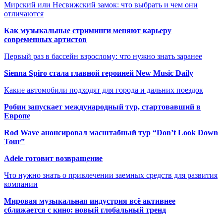
Мирский или Несвижский замок: что выбрать и чем они
отличаются
Как музыкальные стриминги меняют карьеру
современных артистов
Первый раз в бассейн взрослому: что нужно знать заранее
Sienna Spiro стала главной героиней New Music Daily
Какие автомобили подходят для города и дальних поездок
Робин запускает международный тур, стартовавший в
Европе
Rod Wave анонсировал масштабный тур “Don’t Look Down
Tour”
Adele готовит возвращение
Что нужно знать о привлечении заемных средств для развития
компании
Мировая музыкальная индустрия всё активнее
сближается с кино: новый глобальный тренд