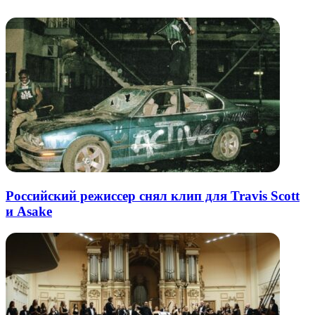
почту
Российский режиссер снял клип для Travis Scott
и Asake