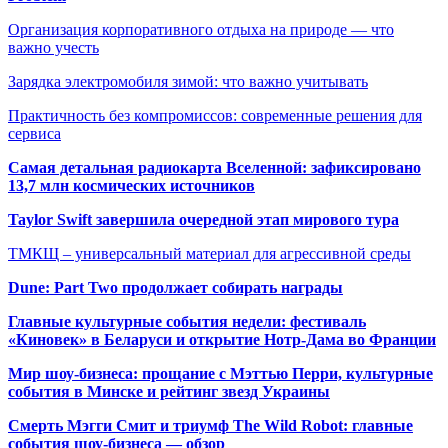
Организация корпоративного отдыха на природе — что
важно учесть
Зарядка электромобиля зимой: что важно учитывать
Практичность без компромиссов: современные решения для
сервиса
Самая детальная радиокарта Вселенной: зафиксировано
13,7 млн космических источников
Taylor Swift завершила очередной этап мирового тура
ТМКЩ – универсальный материал для агрессивной среды
Dune: Part Two продолжает собирать награды
Главные культурные события недели: фестиваль
«Киновек» в Беларуси и открытие Нотр-Дама во Франции
Мир шоу-бизнеса: прощание с Мэттью Перри, культурные
события в Минске и рейтинг звезд Украины
Смерть Мэгги Смит и триумф The Wild Robot: главные
события шоу-бизнеса — обзор