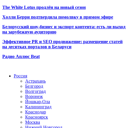
The White Lotus продлён на новый сезон
Холли Берри подтвердила помолвк
у в прямом эфире
Белорусский шоу-бизнес и экспорт контента: есть ли выход
на зарубежную аудиторию
Эффективное PR и SEO продвижение:
размещение статей
на десятках порталов в Беларуси
Радио Аплюс Beat
Радио по странам
Россия
Астрахань
Белгород
Волгоград
Воронеж
Йошкар-Ола
Калининград
Краснодар
Красноярск
Москва
Нижний Новгород