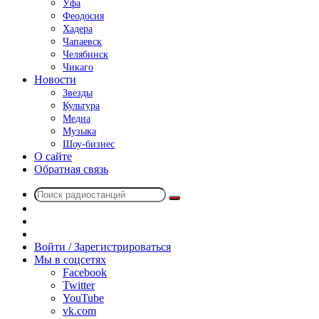
Уфа
Феодосия
Хадера
Чапаевск
Челябинск
Чикаго
Новости
Звезды
Культура
Медиа
Музыка
Шоу-бизнес
О сайте
Обратная связь
Поиск
Switch
радиостанций
skin
Sidebar
Случайное
радио
Войти / Зарегистрироваться
Мы в соцсетях
Facebook
Twitter
YouTube
vk.com