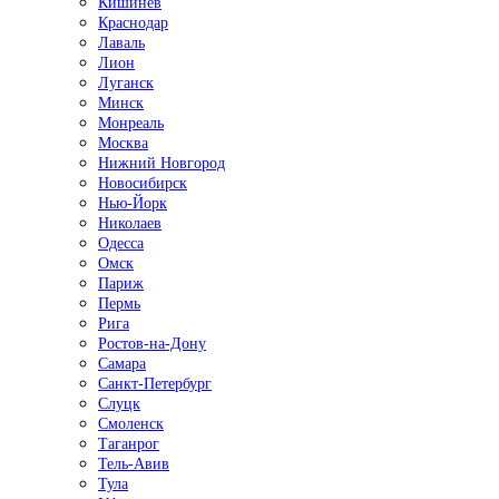
Кишинёв
Краснодар
Лаваль
Лион
Луганск
Минск
Монреаль
Москва
Нижний Новгород
Новосибирск
Нью-Йорк
Николаев
Одесса
Омск
Париж
Пермь
Рига
Ростов-на-Дону
Самара
Санкт-Петербург
Слуцк
Смоленск
Таганрог
Тель-Авив
Тула