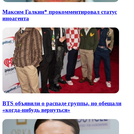
Максим Галкин* прокомментировал статус
иноагента
BTS объявили о распаде группы, но обещали
«когда-нибудь вернуться»