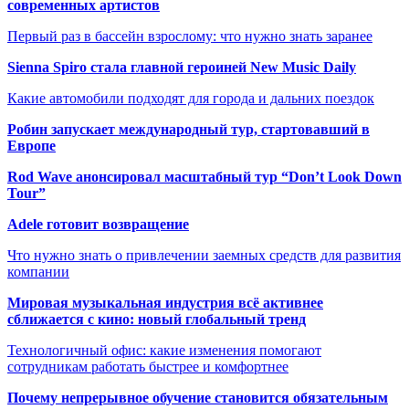
современных артистов
Первый раз в бассейн взрослому: что нужно знать заранее
Sienna Spiro стала главной героиней New Music Daily
Какие автомобили подходят для города и дальних поездок
Робин запускает международный тур, стартовавший в
Европе
Rod Wave анонсировал масштабный тур “Don’t Look Down
Tour”
Adele готовит возвращение
Что нужно знать о привлечении заемных средств для развития
компании
Мировая музыкальная индустрия всё активнее
сближается с кино: новый глобальный тренд
Технологичный офис: какие изменения помогают
сотрудникам работать быстрее и комфортнее
Почему непрерывное обучение становится обязательным