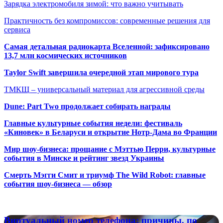
Зарядка электромобиля зимой: что важно учитывать
Практичность без компромиссов: современные решения для
сервиса
Самая детальная радиокарта Вселенной: зафиксировано
13,7 млн космических источников
Taylor Swift завершила очередной этап мирового тура
ТМКЩ – универсальный материал для агрессивной среды
Dune: Part Two продолжает собирать награды
Главные культурные события недели: фестиваль
«Киновек» в Беларуси и открытие Нотр-Дама во Франции
Мир шоу-бизнеса: прощание с Мэттью Перри, культурные
события в Минске и рейтинг звезд Украины
Смерть Мэгги Смит и триумф The Wild Robot: главные
события шоу-бизнеса — обзор
Популярные радиостанции
Виртуальный
Виртуальный номер телефона: причины, по