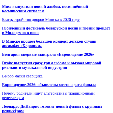
Muse выпустили новый альбом, посвящённый
космическим сигналам
Благоустройство дворов Минска в 2026 году
Юбилейный фестиваль беларуской песни и поэзии пройдет
в Молодечно в июне
В Минске прошёл большой концерт детской студии
ансамбля «Хорошки»
Болгария впервые выиграла «Евровидение-2026»
Drake выпустил сразу три альбома и вызвал мировой
резонанс в музыкальной индустрии
Выбор маски сварщика
Евровидение-2026: объявлены место и дата финала
Почему родители ищут альтернативы традиционным
репетиторам
Леонардо ДиКаприо готовит новый фильм с крупным
режиссёром