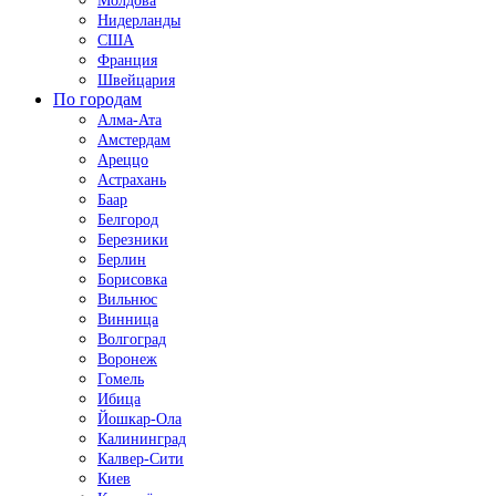
Молдова
Нидерланды
США
Франция
Швейцария
По городам
Алма-Ата
Амстердам
Ареццо
Астрахань
Баар
Белгород
Березники
Берлин
Борисовка
Вильнюс
Винница
Волгоград
Воронеж
Гомель
Ибица
Йошкар-Ола
Калининград
Калвер-Сити
Киев