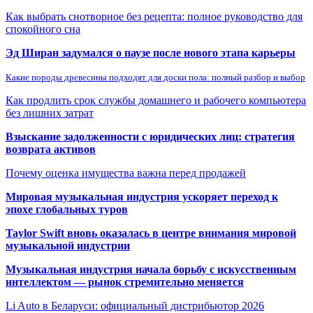
Как выбрать снотворное без рецепта: полное руководство для
спокойного сна
Эд Ширан задумался о паузе после нового этапа карьеры
Какие породы древесины подходят для доски пола: полный разбор и выбор
Как продлить срок службы домашнего и рабочего компьютера
без лишних затрат
Взыскание задолженности с юридических лиц: стратегия
возврата активов
Почему оценка имущества важна перед продажей
Мировая музыкальная индустрия ускоряет переход к
эпохе глобальных туров
Taylor Swift вновь оказалась в центре внимания мировой
музыкальной индустрии
Музыкальная индустрия начала борьбу с искусственным
интеллектом — рынок стремительно меняется
Li Auto в Беларуси: официальный дистрибьютор 2026