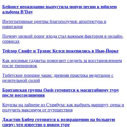
Бейонсе неожиданно выпустила новую песню к юбилею
альбома B’Day
Интегративные центры благополучия: архитектура и
навигация
Почему низкий порог входа стал важным фактором в онлайн-
сервисах
Тейлор Свифт и Трэвис Келси поженились в Нью-Йорке
Как носимые гаджеты помогают следить за восстановлением
после тренировок
Тибетские поющие чаши: древняя практика медитации с
целительной силой
Британская группа Oasis готовится к масштабному туру
после воссоединения
Круизы на лайнере из Стамбула: как выбрать маршрут, цены и
получить максимум от путешествия
Джастин Бибер готовится к возвращению на большую
сцену: что известно о новом туре