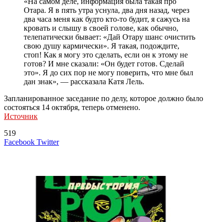
«На самом деле, информация была такая про
Отара. Я в пять утра уснула, два дня назад, через
два часа меня как будто кто-то будит, я сажусь на
кровать и слышу в своей голове, как обычно,
телепатически бывает: «Дай Отару шанс очистить
свою душу кармически». Я такая, подождите,
стоп! Как я могу это сделать, если он к этому не
готов? И мне сказали: «Он будет готов. Сделай
это». Я до сих пор не могу поверить, что мне был
дан знак», — рассказала Катя Лель.
Запланированное заседание по делу, которое должно было
состояться 14 октября, теперь отменено.
Источник
519
LinkedIn
Tumblr
Reddit
Вконтакте
Одноклассники
Skype
Messenger
Messenger
WhatsApp
Telegram
Viber
Line
Поделиться
Печатать
Facebook
Twitter
через
электронную
Похожие радио
почту