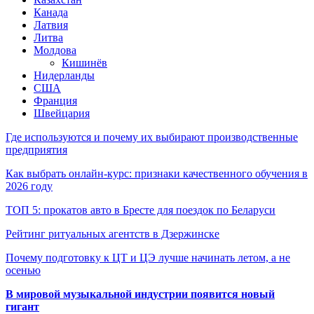
Канада
Латвия
Литва
Молдова
Кишинёв
Нидерланды
США
Франция
Швейцария
Где используются и почему их выбирают производственные
предприятия
Как выбрать онлайн-курс: признаки качественного обучения в
2026 году
ТОП 5: прокатов авто в Бресте для поездок по Беларуси
Рейтинг ритуальных агентств в Дзержинске
Почему подготовку к ЦТ и ЦЭ лучше начинать летом, а не
осенью
В мировой музыкальной индустрии появится новый
гигант