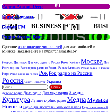
Аплюс
Елтона
Рок
Джона
Радио
Радио Аплюс Deep
та
Аплюс
Брітні
Deep
Время
Время Звучать
Спірс
Звучать
Бизнес
Бизнес FM
FM
Радио
Радио Аплюс Beat
Аплюс
Beat
Срочное
изготовление чип ключей
для автомобилей в
Минске, заказывайте на https://chasmaster.by
Москва
Киев
Дип-хаус
Дип-хаус радио из России
Клубное
Поп
Беларусь
Разговорное
Расслабляющее
Разговорное радио из России
Релакс радио из России
Рок
Рок радио из России
Ретро
Ретро-радио из России
Россия
Украина
Санкт-Петербург
Найти:
Звезды
Дип-хаус радио
Джаз радио
Детское радио
Культура
Медиа
Музыка
Лучшее клубное радио
Новости
Радио для любителей хип-хопа и рэпа
Радио с классической