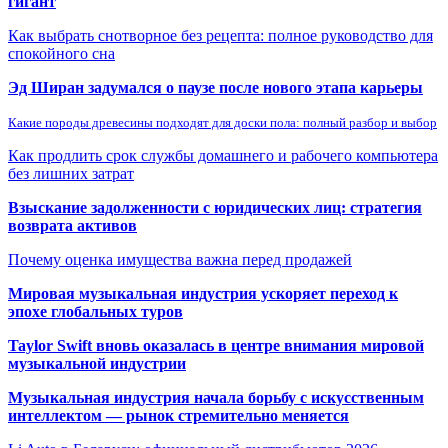
гигант
Как выбрать снотворное без рецепта: полное руководство для
спокойного сна
Эд Ширан задумался о паузе после нового этапа карьеры
Какие породы древесины подходят для доски пола: полный разбор и выбор
Как продлить срок службы домашнего и рабочего компьютера
без лишних затрат
Взыскание задолженности с юридических лиц: стратегия
возврата активов
Почему оценка имущества важна перед продажей
Мировая музыкальная индустрия ускоряет переход к
эпохе глобальных туров
Taylor Swift вновь оказалась в центре внимания мировой
музыкальной индустрии
Музыкальная индустрия начала борьбу с искусственным
интеллектом — рынок стремительно меняется