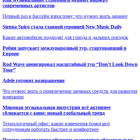
современных артистов
Первый раз в бассейн взрослому: что нужно знать заранее
Sienna Spiro стала главной героиней New Music Daily
Какие автомобили подходят для города и дальних поездок
Робин запускает международный тур, стартовавший в
Европе
Rod Wave анонсировал масштабный тур “Don’t Look Down
Tour”
Adele готовит возвращение
Что нужно знать о привлечении заемных средств для развития
компании
Мировая музыкальная индустрия всё активнее
сближается с кино: новый глобальный тренд
Технологичный офис: какие изменения помогают
сотрудникам работать быстрее и комфортнее
Почему непрерывное обучение становится обязательным