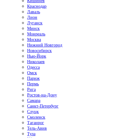
Кишинёв
Краснодар
Лаваль
Лион
Луганск
Минск
Монреаль
Москва
Нижний Новгород
Новосибирск
Нью-Йорк
Николаев
Одесса
Омск
Париж
Пермь
Рига
Ростов-на-Дону
Самара
Санкт-Петербург
Слуцк
Смоленск
Таганрог
Тель-Авив
Тула