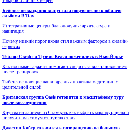
товаров и личных вещей
Бейонсе неожиданно выпустила новую песню к юбилею
альбома B’Day
Интегративные центры благополучия: архитектура и
навигация
Почему низкий порог входа стал важным фактором в онлайн-
сервисах
Тейлор Свифт и Трэвис Келси поженились в Нью-Йорке
Как носимые гаджеты помогают следить за восстановлением
после тренировок
Тибетские поющие чаши: древняя практика медитации с
целительной силой
Британская группа Oasis готовится к масштабному туру
после воссоединения
Круизы на лайнере из Стамбула: как выбрать маршрут, цены и
получить максимум от путешествия
Джастин Бибер готовится к возвращению на большую