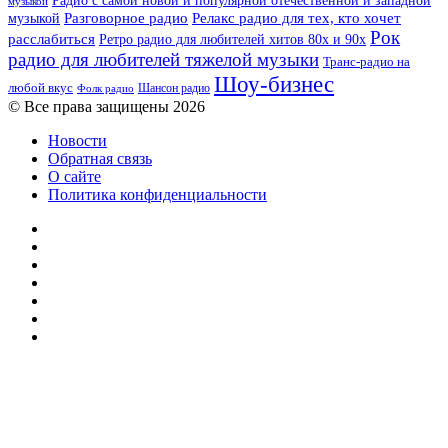
Радио с самой новой и популярной отечественной и западной
музыкой
музыкой
Разговорное радио
Релакс радио для тех, кто хочет
Рок
расслабиться
Ретро радио для любителей хитов 80х и 90х
радио для любителей тяжелой музыки
Транс-радио на
Шоу-бизнес
любой вкус
Шансон радио
Фолк радио
© Все права защищены 2026
Новости
Обратная связь
О сайте
Политика конфиденциальности
Facebook
Twitter
YouTube
vk.com
Одноклассники
Telegram
RSS
Кнопка
«Наверх»