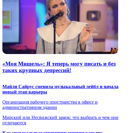
«Моя Мишель»: Я теперь могу писать и без
таких крупных депрессий!
Майли Сайрус сменила музыкальный лейбл и начала
новый этап карьеры
Организация рабочего пространства в офисе и
административном здании
Мирский или Несвижский замок: что выбрать и чем они
отличаются
Как музыкальные стриминги меняют карьеру