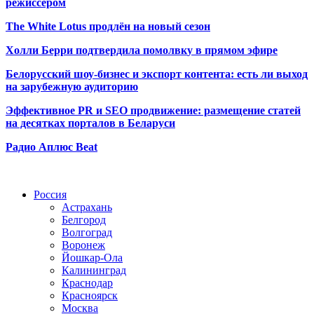
режиссёром
The White Lotus продлён на новый сезон
Холли Берри подтвердила помолвк
у в прямом эфире
Белорусский шоу-бизнес и экспорт контента: есть ли выход
на зарубежную аудиторию
Эффективное PR и SEO продвижение:
размещение статей
на десятках порталов в Беларуси
Радио Аплюс Beat
Радио по странам
Россия
Астрахань
Белгород
Волгоград
Воронеж
Йошкар-Ола
Калининград
Краснодар
Красноярск
Москва