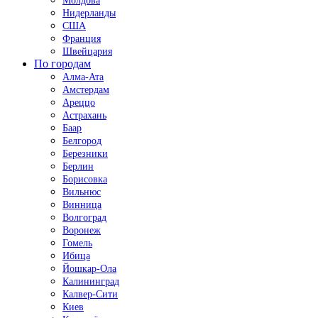
Молдова
Нидерланды
США
Франция
Швейцария
По городам
Алма-Ата
Амстердам
Ареццо
Астрахань
Баар
Белгород
Березники
Берлин
Борисовка
Вильнюс
Винница
Волгоград
Воронеж
Гомель
Ибица
Йошкар-Ола
Калининград
Калвер-Сити
Киев