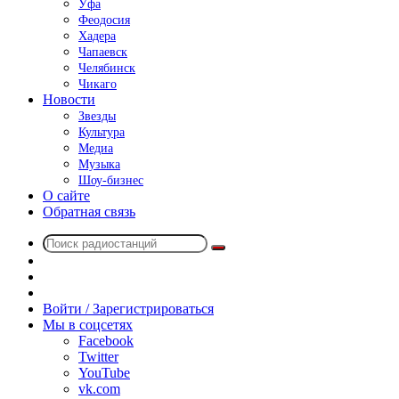
Уфа
Феодосия
Хадера
Чапаевск
Челябинск
Чикаго
Новости
Звезды
Культура
Медиа
Музыка
Шоу-бизнес
О сайте
Обратная связь
Поиск
Switch
радиостанций
skin
Sidebar
Случайное
радио
Войти / Зарегистрироваться
Мы в соцсетях
Facebook
Twitter
YouTube
vk.com