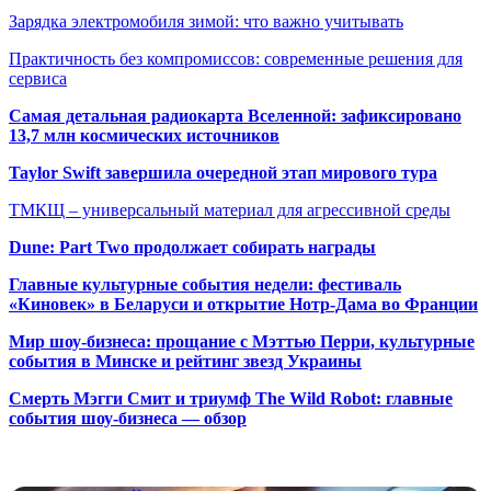
Зарядка электромобиля зимой: что важно учитывать
Практичность без компромиссов: современные решения для
сервиса
Самая детальная радиокарта Вселенной: зафиксировано
13,7 млн космических источников
Taylor Swift завершила очередной этап мирового тура
ТМКЩ – универсальный материал для агрессивной среды
Dune: Part Two продолжает собирать награды
Главные культурные события недели: фестиваль
«Киновек» в Беларуси и открытие Нотр-Дама во Франции
Мир шоу-бизнеса: прощание с Мэттью Перри, культурные
события в Минске и рейтинг звезд Украины
Смерть Мэгги Смит и триумф The Wild Robot: главные
события шоу-бизнеса — обзор
Популярные радиостанции