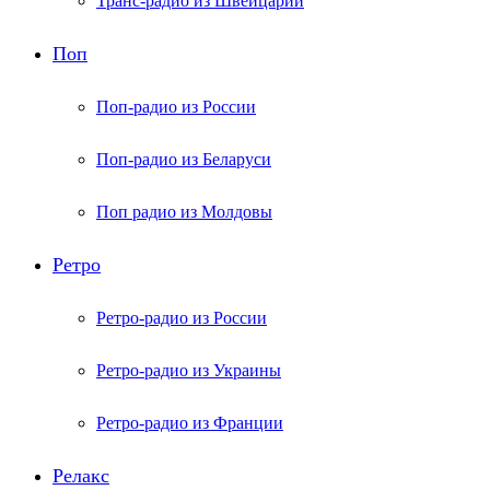
Транс-радио из Швейцарии
Поп
Поп-радио из России
Поп-радио из Беларуси
Поп радио из Молдовы
Ретро
Ретро-радио из России
Ретро-радио из Украины
Ретро-радио из Франции
Релакс