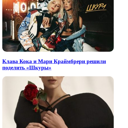
Клава Кока и Мари Краймбрери решили
поделить «Шкуры»