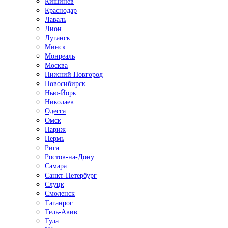
Кишинёв
Краснодар
Лаваль
Лион
Луганск
Минск
Монреаль
Москва
Нижний Новгород
Новосибирск
Нью-Йорк
Николаев
Одесса
Омск
Париж
Пермь
Рига
Ростов-на-Дону
Самара
Санкт-Петербург
Слуцк
Смоленск
Таганрог
Тель-Авив
Тула