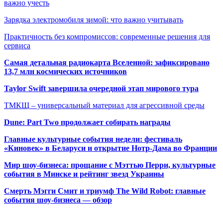
важно учесть
Зарядка электромобиля зимой: что важно учитывать
Практичность без компромиссов: современные решения для
сервиса
Самая детальная радиокарта Вселенной: зафиксировано
13,7 млн космических источников
Taylor Swift завершила очередной этап мирового тура
ТМКЩ – универсальный материал для агрессивной среды
Dune: Part Two продолжает собирать награды
Главные культурные события недели: фестиваль
«Киновек» в Беларуси и открытие Нотр-Дама во Франции
Мир шоу-бизнеса: прощание с Мэттью Перри, культурные
события в Минске и рейтинг звезд Украины
Смерть Мэгги Смит и триумф The Wild Robot: главные
события шоу-бизнеса — обзор
Популярные радиостанции