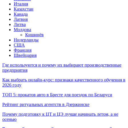
Италия
Казахстан
Канада
Латвия
Литва
Молдова
Кишинёв
Нидерланды
США
Франция
Швейцария
Где используются и почему их выбирают производственные
предприятия
Как выбрать онлайн-курс: признаки качественного обучения в
2026 году
ТОП 5: прокатов авто в Бресте для поездок по Беларуси
Рейтинг ритуальных агентств в Дзержинске
Почему подготовку к ЦТ и ЦЭ лучше начинать летом, а не
осенью