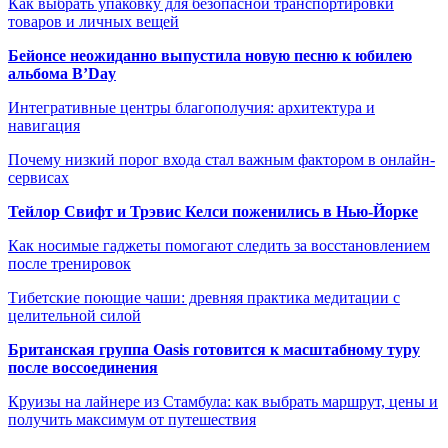
Как выбрать упаковку для безопасной транспортировки
товаров и личных вещей
Бейонсе неожиданно выпустила новую песню к юбилею
альбома B’Day
Интегративные центры благополучия: архитектура и
навигация
Почему низкий порог входа стал важным фактором в онлайн-
сервисах
Тейлор Свифт и Трэвис Келси поженились в Нью-Йорке
Как носимые гаджеты помогают следить за восстановлением
после тренировок
Тибетские поющие чаши: древняя практика медитации с
целительной силой
Британская группа Oasis готовится к масштабному туру
после воссоединения
Круизы на лайнере из Стамбула: как выбрать маршрут, цены и
получить максимум от путешествия