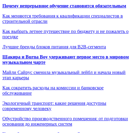
Почему непрерывное обучение становится обязательным
Как меняются требования к квалификации специалистов в
строительной отрасли
Как выбрать летнее путешествие по бюджету и не пожалеть о
поездке
Лучшие бренды блоков питания для B2B-сегмента
Шакира и Burna Boy удерживают первое место в мировом
музыкальном чарте
Майли Сайрус сменила музыкальный лейбл и начала новый
этап карьеры
Как сократить расходы на комиссии и банковское
обслуживание
Экологичный транспорт: какие решения доступны
современному человеку
Обустройство производственного помещения: от подготовки
основания до инженерных систем