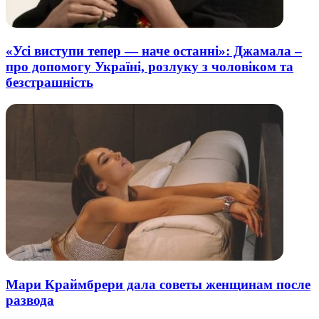
«Усі виступи тепер — наче останні»: Джамала –
про допомогу Україні, розлуку з чоловіком та
безстрашність
Мари Краймбрери дала советы женщинам после
развода