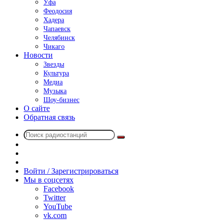
Уфа
Феодосия
Хадера
Чапаевск
Челябинск
Чикаго
Новости
Звезды
Культура
Медиа
Музыка
Шоу-бизнес
О сайте
Обратная связь
Поиск
Switch
радиостанций
skin
Sidebar
Случайное
радио
Войти / Зарегистрироваться
Мы в соцсетях
Facebook
Twitter
YouTube
vk.com