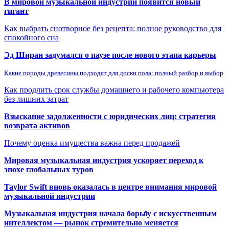
В мировой музыкальной индустрии появится новый
гигант
Как выбрать снотворное без рецепта: полное руководство для
спокойного сна
Эд Ширан задумался о паузе после нового этапа карьеры
Какие породы древесины подходят для доски пола: полный разбор и выбор
Как продлить срок службы домашнего и рабочего компьютера
без лишних затрат
Взыскание задолженности с юридических лиц: стратегия
возврата активов
Почему оценка имущества важна перед продажей
Мировая музыкальная индустрия ускоряет переход к
эпохе глобальных туров
Taylor Swift вновь оказалась в центре внимания мировой
музыкальной индустрии
Музыкальная индустрия начала борьбу с искусственным
интеллектом — рынок стремительно меняется