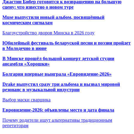
Джастин Бибер готовится к возвращению на большую
сцену: что известно о новом туре
Muse выпустили новый альбом, посвящённый
космическим сигналам
Благоустройство дворов Минска в 2026 году
Юбилейный фестиваль беларуской песни и поэзии пройдет
в Молодечно в июне
В Минске прошёл большой концерт детской студии
ансамбля «Хорошки»
Болгария впервые выиграла «Евровидение-2026»
Drake выпустил сразу три альбома и вызвал мировой
резонанс в музыкальной индустрии
Выбор маски сварщика
Евровидение-2026: объявлены место и дата финала
Почему родители ищут альтернативы традиционным
репетиторам