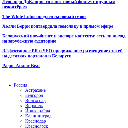
Леонардо ДиКаприо готовит новый фильм с крупным
режиссёром
The White Lotus продлён на новый сезон
Холли Берри подтвердила помолвк
у в прямом эфире
Белорусский шоу-бизнес и экспорт контента: есть ли выход
на зарубежную аудиторию
Эффективное PR и SEO продвижение:
размещение статей
на десятках порталов в Беларуси
Радио Аплюс Beat
Радио по странам
Россия
Астрахань
Белгород
Волгоград
Воронеж
Йошкар-Ола
Калининград
Краснодар
Красноярск