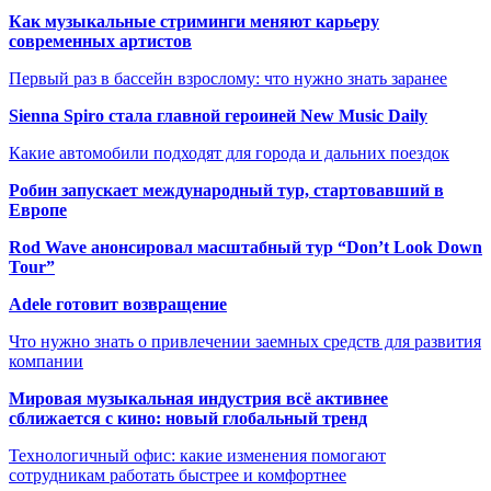
Как музыкальные стриминги меняют карьеру
современных артистов
Первый раз в бассейн взрослому: что нужно знать заранее
Sienna Spiro стала главной героиней New Music Daily
Какие автомобили подходят для города и дальних поездок
Робин запускает международный тур, стартовавший в
Европе
Rod Wave анонсировал масштабный тур “Don’t Look Down
Tour”
Adele готовит возвращение
Что нужно знать о привлечении заемных средств для развития
компании
Мировая музыкальная индустрия всё активнее
сближается с кино: новый глобальный тренд
Технологичный офис: какие изменения помогают
сотрудникам работать быстрее и комфортнее