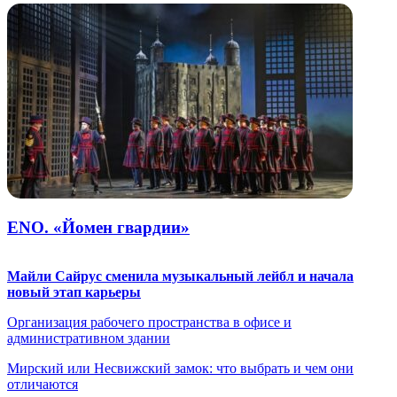
ENO. «Йомен гвардии»
Майли Сайрус сменила музыкальный лейбл и начала
новый этап карьеры
Организация рабочего пространства в офисе и
административном здании
Мирский или Несвижский замок: что выбрать и чем они
отличаются