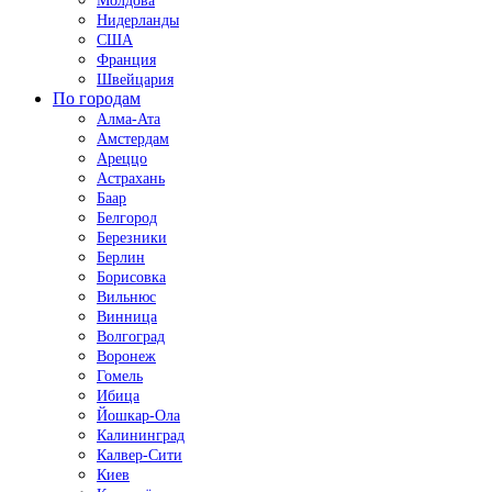
Молдова
Нидерланды
США
Франция
Швейцария
По городам
Алма-Ата
Амстердам
Ареццо
Астрахань
Баар
Белгород
Березники
Берлин
Борисовка
Вильнюс
Винница
Волгоград
Воронеж
Гомель
Ибица
Йошкар-Ола
Калининград
Калвер-Сити
Киев