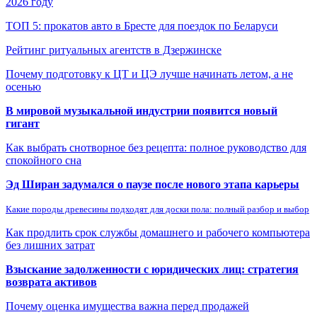
2026 году
ТОП 5: прокатов авто в Бресте для поездок по Беларуси
Рейтинг ритуальных агентств в Дзержинске
Почему подготовку к ЦТ и ЦЭ лучше начинать летом, а не
осенью
В мировой музыкальной индустрии появится новый
гигант
Как выбрать снотворное без рецепта: полное руководство для
спокойного сна
Эд Ширан задумался о паузе после нового этапа карьеры
Какие породы древесины подходят для доски пола: полный разбор и выбор
Как продлить срок службы домашнего и рабочего компьютера
без лишних затрат
Взыскание задолженности с юридических лиц: стратегия
возврата активов
Почему оценка имущества важна перед продажей