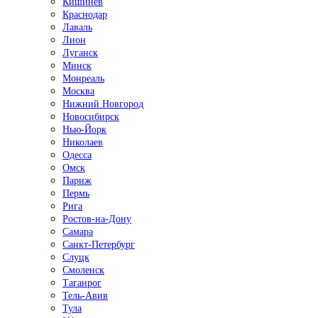
Кишинёв
Краснодар
Лаваль
Лион
Луганск
Минск
Монреаль
Москва
Нижний Новгород
Новосибирск
Нью-Йорк
Николаев
Одесса
Омск
Париж
Пермь
Рига
Ростов-на-Дону
Самара
Санкт-Петербург
Слуцк
Смоленск
Таганрог
Тель-Авив
Тула