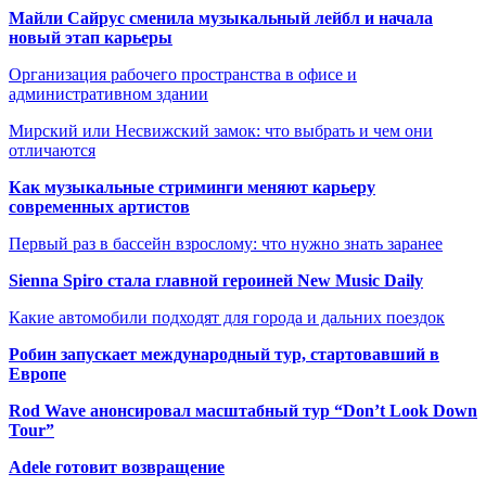
Майли Сайрус сменила музыкальный лейбл и начала
новый этап карьеры
Организация рабочего пространства в офисе и
административном здании
Мирский или Несвижский замок: что выбрать и чем они
отличаются
Как музыкальные стриминги меняют карьеру
современных артистов
Первый раз в бассейн взрослому: что нужно знать заранее
Sienna Spiro стала главной героиней New Music Daily
Какие автомобили подходят для города и дальних поездок
Робин запускает международный тур, стартовавший в
Европе
Rod Wave анонсировал масштабный тур “Don’t Look Down
Tour”
Adele готовит возвращение