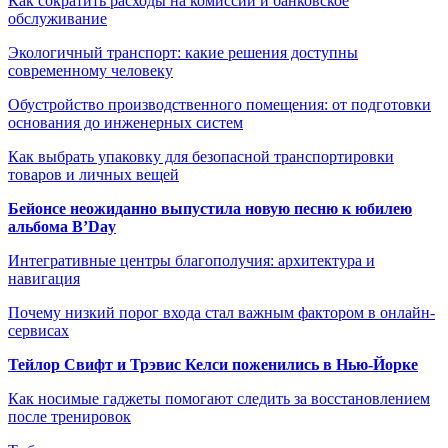
Как сократить расходы на комиссии и банковское
обслуживание
Экологичный транспорт: какие решения доступны
современному человеку
Обустройство производственного помещения: от подготовки
основания до инженерных систем
Как выбрать упаковку для безопасной транспортировки
товаров и личных вещей
Бейонсе неожиданно выпустила новую песню к юбилею
альбома B’Day
Интегративные центры благополучия: архитектура и
навигация
Почему низкий порог входа стал важным фактором в онлайн-
сервисах
Тейлор Свифт и Трэвис Келси поженились в Нью-Йорке
Как носимые гаджеты помогают следить за восстановлением
после тренировок