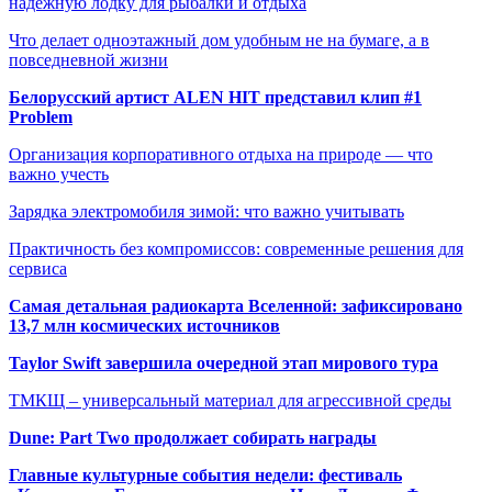
надежную лодку для рыбалки и отдыха
Что делает одноэтажный дом удобным не на бумаге, а в
повседневной жизни
Белорусский артист ALEN HIT представил клип #1
Problem
Организация корпоративного отдыха на природе — что
важно учесть
Зарядка электромобиля зимой: что важно учитывать
Практичность без компромиссов: современные решения для
сервиса
Самая детальная радиокарта Вселенной: зафиксировано
13,7 млн космических источников
Taylor Swift завершила очередной этап мирового тура
ТМКЩ – универсальный материал для агрессивной среды
Dune: Part Two продолжает собирать награды
Главные культурные события недели: фестиваль