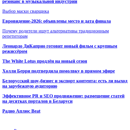
резонанс в музыкальной индустрии
Выбор маски сварщика
Евровидение-2026: объявлены место и дата финала
Почему родители ищут альтернативы традиционным
репетиторам
Леонардо ДиКаприо готовит новый фильм с крупным
режиссёром
The White Lotus продлён на новый сезон
Холли Берри подтвердила помолвк
у в прямом эфире
Белорусский шоу-бизнес и экспорт контента: есть ли выход
на зарубежную аудиторию
Эффективное PR и SEO продвижение:
размещение статей
на десятках порталов в Беларуси
Радио Аплюс Beat
Радио по странам