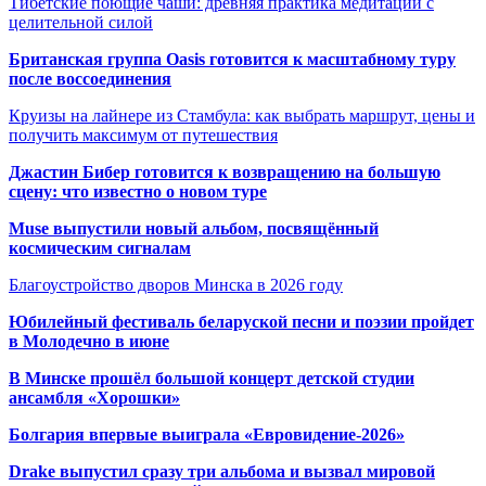
Тибетские поющие чаши: древняя практика медитации с
целительной силой
Британская группа Oasis готовится к масштабному туру
после воссоединения
Круизы на лайнере из Стамбула: как выбрать маршрут, цены и
получить максимум от путешествия
Джастин Бибер готовится к возвращению на большую
сцену: что известно о новом туре
Muse выпустили новый альбом, посвящённый
космическим сигналам
Благоустройство дворов Минска в 2026 году
Юбилейный фестиваль беларуской песни и поэзии пройдет
в Молодечно в июне
В Минске прошёл большой концерт детской студии
ансамбля «Хорошки»
Болгария впервые выиграла «Евровидение-2026»
Drake выпустил сразу три альбома и вызвал мировой