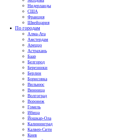
Молдова
Нидерланды
США
Франция
Швейцария
По городам
Алма-Ата
Амстердам
Ареццо
Астрахань
Баар
Белгород
Березники
Берлин
Борисовка
Вильнюс
Винница
Волгоград
Воронеж
Гомель
Ибица
Йошкар-Ола
Калининград
Калвер-Сити
Киев