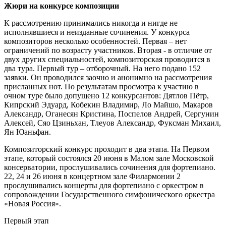
Жюри на конкурсе композиции
К рассмотрению принимались никогда и нигде не
исполнявшиеся и неизданные сочинения. У конкурса
композиторов несколько особенностей. Первая – нет
ограничений по возрасту участников. Вторая ‑ в отличие от
двух других специальностей, композиторская проводится в
два тура. Первый тур – отборочный. На него подано 152
заявки. Он проводился заочно и анонимно на рассмотрения
присланных нот. По результатам просмотра к участию в
очном туре было допущено 12 конкурсантов: Дятлов Пётр,
Кипрский Эдуард, Кобекин Владимир, Ло Майшо, Макаров
Александр, Оганесян Кристина, Поспелов Андрей, Сергунин
Алексей, Сяо Цзиньхан, Тлеуов Александр, Фуксман Михаил,
Ян Юаньфан.
Композиторский конкурс проходит в два этапа. На Первом
этапе, который состоялся 20 июня в Малом зале Московской
консерватории, прослушивались сочинения для фортепиано.
22, 24 и 26 июня в концертном зале Филармонии 2
прослушивались концерты для фортепиано с оркестром в
сопровождении Государственного симфонического оркестра
«Новая Россия».
Первый этап