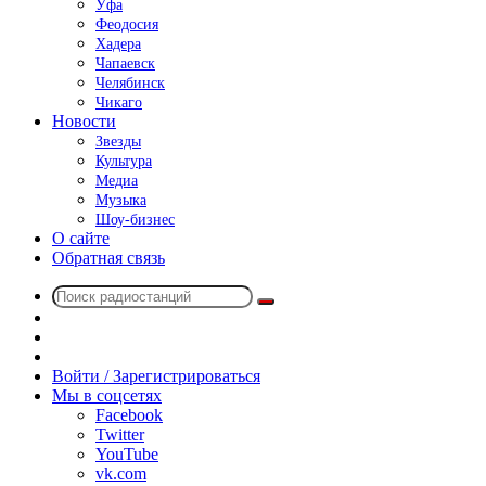
Уфа
Феодосия
Хадера
Чапаевск
Челябинск
Чикаго
Новости
Звезды
Культура
Медиа
Музыка
Шоу-бизнес
О сайте
Обратная связь
Поиск
Switch
радиостанций
skin
Sidebar
Случайное
радио
Войти / Зарегистрироваться
Мы в соцсетях
Facebook
Twitter
YouTube
vk.com