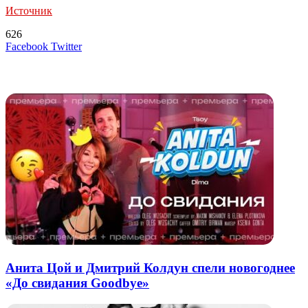
Источник
626
LinkedIn
Tumblr
Reddit
Вконтакте
Одноклассники
Skype
Messenger
Messenger
WhatsApp
Telegram
Viber
Line
Поделиться
Печатать
Facebook
Twitter
через
электронную
Похожие радио
почту
Анита Цой и Дмитрий Колдун спели новогоднее
«До свидания Goodbye»