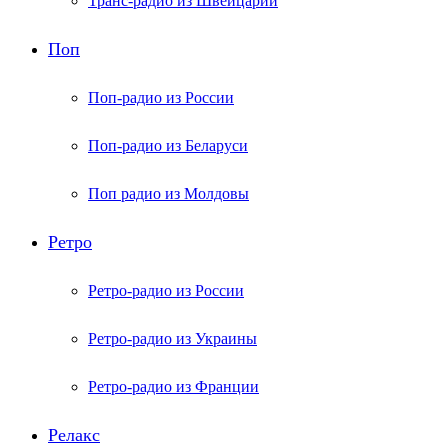
Транс-радио из Швейцарии
Поп
Поп-радио из России
Поп-радио из Беларуси
Поп радио из Молдовы
Ретро
Ретро-радио из России
Ретро-радио из Украины
Ретро-радио из Франции
Релакс