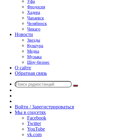
Уфа
Феодосия
Хадера
Чапаевск
Челябинск
Чикаго
Новости
Звезды
Культура
Медиа
Музыка
Шоу-бизнес
О сайте
Обратная связь
Поиск
Switch
радиостанций
skin
Sidebar
Случайное
радио
Войти / Зарегистрироваться
Мы в соцсетях
Facebook
Twitter
YouTube
vk.com