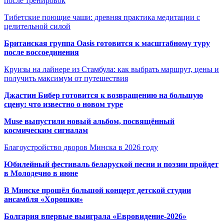
после тренировок
Тибетские поющие чаши: древняя практика медитации с
целительной силой
Британская группа Oasis готовится к масштабному туру
после воссоединения
Круизы на лайнере из Стамбула: как выбрать маршрут, цены и
получить максимум от путешествия
Джастин Бибер готовится к возвращению на большую
сцену: что известно о новом туре
Muse выпустили новый альбом, посвящённый
космическим сигналам
Благоустройство дворов Минска в 2026 году
Юбилейный фестиваль беларуской песни и поэзии пройдет
в Молодечно в июне
В Минске прошёл большой концерт детской студии
ансамбля «Хорошки»
Болгария впервые выиграла «Евровидение-2026»