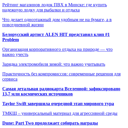
Рейтинг магазинов лодок ПВХ в Минске: где купить
надежную лодку для рыбалки и отдыха
Что делает одноэтажный дом удобным не на бумаге, а в
повседневной жизни
Белорусский артист ALEN HIT представил клип #1
Problem
Организация корпоративного отдыха на природе — что
важно учесть
Зарядка электромобиля зимой: что важно учитывать
Практичность без компромиссов: современные решения для
сервиса
Самая детальная радиокарта Вселенной: зафиксировано
13,7 млн космических источников
Taylor Swift завершила очередной этап мирового тура
ТМКЩ – универсальный материал для агрессивной среды
Dune: Part Two продолжает собирать награды