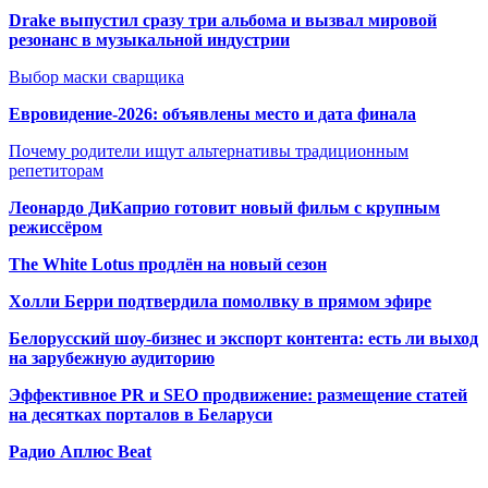
Drake выпустил сразу три альбома и вызвал мировой
резонанс в музыкальной индустрии
Выбор маски сварщика
Евровидение-2026: объявлены место и дата финала
Почему родители ищут альтернативы традиционным
репетиторам
Леонардо ДиКаприо готовит новый фильм с крупным
режиссёром
The White Lotus продлён на новый сезон
Холли Берри подтвердила помолвк
у в прямом эфире
Белорусский шоу-бизнес и экспорт контента: есть ли выход
на зарубежную аудиторию
Эффективное PR и SEO продвижение:
размещение статей
на десятках порталов в Беларуси
Радио Аплюс Beat