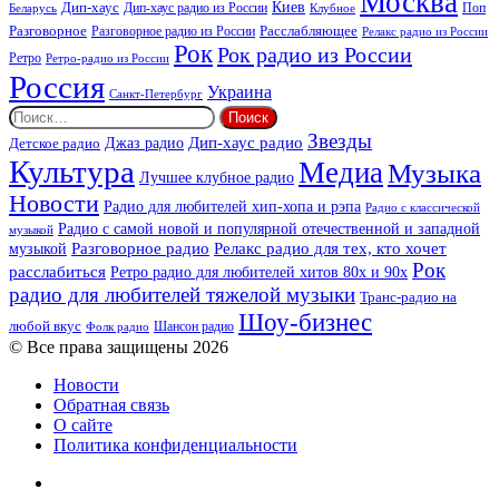
Москва
Киев
Дип-хаус
Дип-хаус радио из России
Клубное
Поп
Беларусь
Разговорное
Расслабляющее
Разговорное радио из России
Релакс радио из России
Рок
Рок радио из России
Ретро
Ретро-радио из России
Россия
Украина
Санкт-Петербург
Найти:
Звезды
Дип-хаус радио
Джаз радио
Детское радио
Культура
Медиа
Музыка
Лучшее клубное радио
Новости
Радио для любителей хип-хопа и рэпа
Радио с классической
Радио с самой новой и популярной отечественной и западной
музыкой
музыкой
Разговорное радио
Релакс радио для тех, кто хочет
Рок
расслабиться
Ретро радио для любителей хитов 80х и 90х
радио для любителей тяжелой музыки
Транс-радио на
Шоу-бизнес
любой вкус
Шансон радио
Фолк радио
© Все права защищены 2026
Новости
Обратная связь
О сайте
Политика конфиденциальности
Facebook