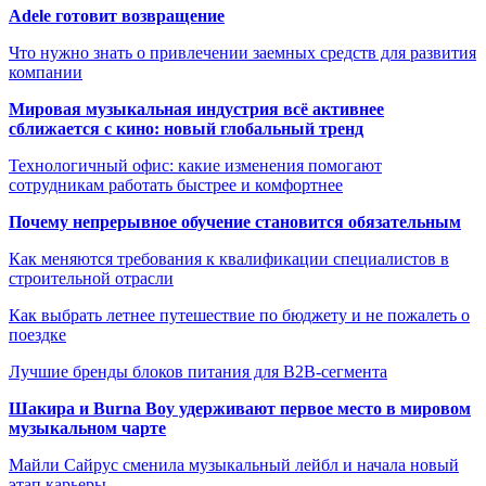
Adele готовит возвращение
Что нужно знать о привлечении заемных средств для развития
компании
Мировая музыкальная индустрия всё активнее
сближается с кино: новый глобальный тренд
Технологичный офис: какие изменения помогают
сотрудникам работать быстрее и комфортнее
Почему непрерывное обучение становится обязательным
Как меняются требования к квалификации специалистов в
строительной отрасли
Как выбрать летнее путешествие по бюджету и не пожалеть о
поездке
Лучшие бренды блоков питания для B2B-сегмента
Шакира и Burna Boy удерживают первое место в мировом
музыкальном чарте
Майли Сайрус сменила музыкальный лейбл и начала новый
этап карьеры