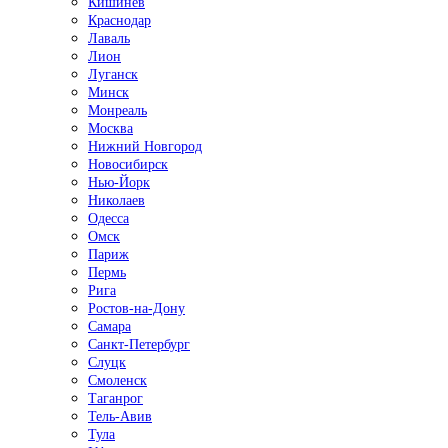
Кишинёв
Краснодар
Лаваль
Лион
Луганск
Минск
Монреаль
Москва
Нижний Новгород
Новосибирск
Нью-Йорк
Николаев
Одесса
Омск
Париж
Пермь
Рига
Ростов-на-Дону
Самара
Санкт-Петербург
Слуцк
Смоленск
Таганрог
Тель-Авив
Тула