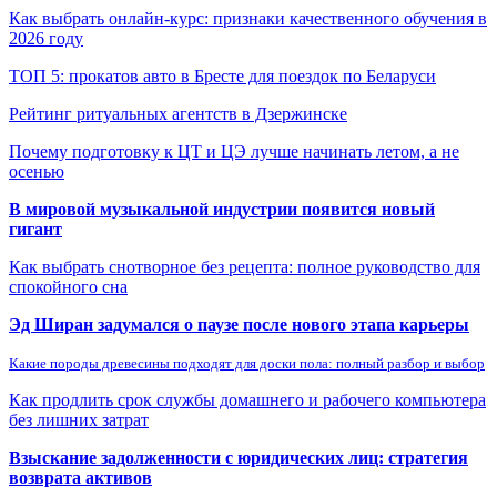
Как выбрать онлайн-курс: признаки качественного обучения в
2026 году
ТОП 5: прокатов авто в Бресте для поездок по Беларуси
Рейтинг ритуальных агентств в Дзержинске
Почему подготовку к ЦТ и ЦЭ лучше начинать летом, а не
осенью
В мировой музыкальной индустрии появится новый
гигант
Как выбрать снотворное без рецепта: полное руководство для
спокойного сна
Эд Ширан задумался о паузе после нового этапа карьеры
Какие породы древесины подходят для доски пола: полный разбор и выбор
Как продлить срок службы домашнего и рабочего компьютера
без лишних затрат
Взыскание задолженности с юридических лиц: стратегия
возврата активов