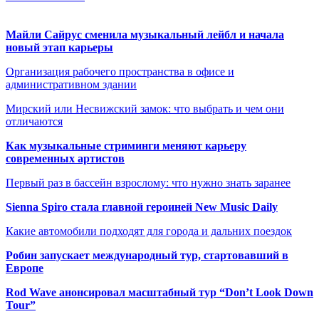
Майли Сайрус сменила музыкальный лейбл и начала
новый этап карьеры
Организация рабочего пространства в офисе и
административном здании
Мирский или Несвижский замок: что выбрать и чем они
отличаются
Как музыкальные стриминги меняют карьеру
современных артистов
Первый раз в бассейн взрослому: что нужно знать заранее
Sienna Spiro стала главной героиней New Music Daily
Какие автомобили подходят для города и дальних поездок
Робин запускает международный тур, стартовавший в
Европе
Rod Wave анонсировал масштабный тур “Don’t Look Down
Tour”