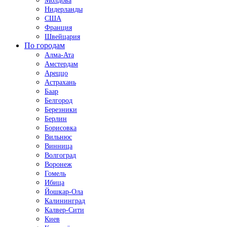
Молдова
Нидерланды
США
Франция
Швейцария
По городам
Алма-Ата
Амстердам
Ареццо
Астрахань
Баар
Белгород
Березники
Берлин
Борисовка
Вильнюс
Винница
Волгоград
Воронеж
Гомель
Ибица
Йошкар-Ола
Калининград
Калвер-Сити
Киев