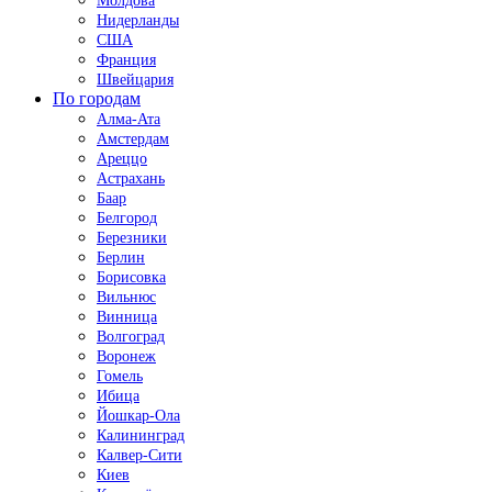
Молдова
Нидерланды
США
Франция
Швейцария
По городам
Алма-Ата
Амстердам
Ареццо
Астрахань
Баар
Белгород
Березники
Берлин
Борисовка
Вильнюс
Винница
Волгоград
Воронеж
Гомель
Ибица
Йошкар-Ола
Калининград
Калвер-Сити
Киев