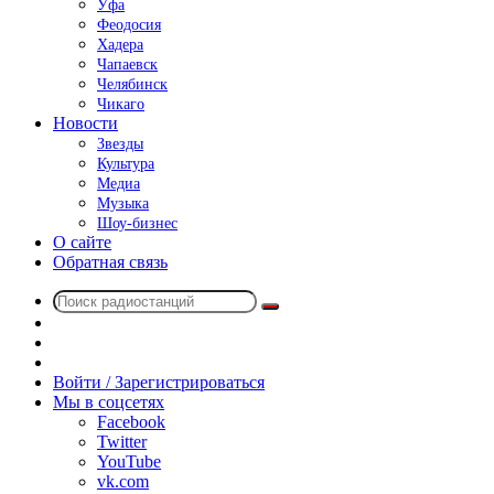
Уфа
Феодосия
Хадера
Чапаевск
Челябинск
Чикаго
Новости
Звезды
Культура
Медиа
Музыка
Шоу-бизнес
О сайте
Обратная связь
Поиск
Switch
радиостанций
skin
Sidebar
Случайное
радио
Войти / Зарегистрироваться
Мы в соцсетях
Facebook
Twitter
YouTube
vk.com