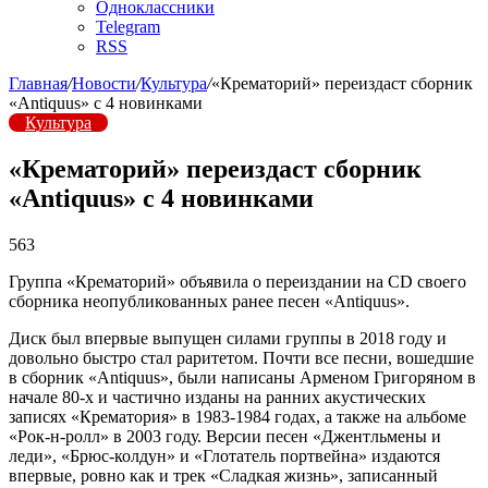
Одноклассники
Telegram
RSS
Главная
/
Новости
/
Культура
/
«Крематорий» переиздаст сборник
«Antiquus» с 4 новинками
Культура
«Крематорий» переиздаст сборник
«Antiquus» с 4 новинками
563
Группа «Крематорий» объявила о переиздании на CD своего
сборника неопубликованных ранее песен «Antiquus».
Диск был впервые выпущен силами группы в 2018 году и
довольно быстро стал раритетом. Почти все песни, вошедшие
в сборник «Antiquus», были написаны Арменом Григоряном в
начале 80-х и частично изданы на ранних акустических
записях «Крематория» в 1983-1984 годах, а также на альбоме
«Рок-н-ролл» в 2003 году. Версии песен «Джентльмены и
леди», «Брюс-колдун» и «Глотатель портвейна» издаются
впервые, ровно как и трек «Сладкая жизнь», записанный