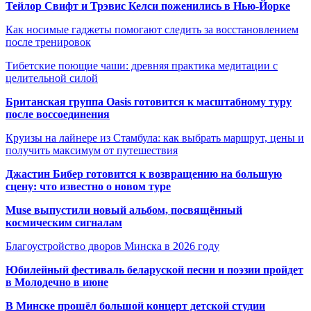
Тейлор Свифт и Трэвис Келси поженились в Нью-Йорке
Как носимые гаджеты помогают следить за восстановлением
после тренировок
Тибетские поющие чаши: древняя практика медитации с
целительной силой
Британская группа Oasis готовится к масштабному туру
после воссоединения
Круизы на лайнере из Стамбула: как выбрать маршрут, цены и
получить максимум от путешествия
Джастин Бибер готовится к возвращению на большую
сцену: что известно о новом туре
Muse выпустили новый альбом, посвящённый
космическим сигналам
Благоустройство дворов Минска в 2026 году
Юбилейный фестиваль беларуской песни и поэзии пройдет
в Молодечно в июне
В Минске прошёл большой концерт детской студии