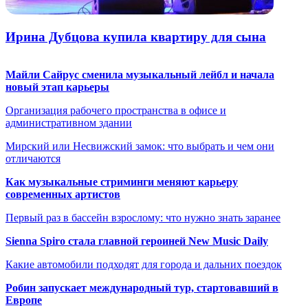
Ирина Дубцова купила квартиру для сына
Майли Сайрус сменила музыкальный лейбл и начала
новый этап карьеры
Организация рабочего пространства в офисе и
административном здании
Мирский или Несвижский замок: что выбрать и чем они
отличаются
Как музыкальные стриминги меняют карьеру
современных артистов
Первый раз в бассейн взрослому: что нужно знать заранее
Sienna Spiro стала главной героиней New Music Daily
Какие автомобили подходят для города и дальних поездок
Робин запускает международный тур, стартовавший в
Европе