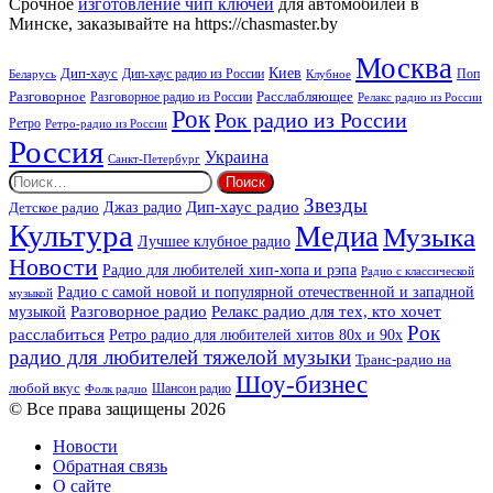
Срочное
изготовление чип ключей
для автомобилей в
Минске, заказывайте на https://chasmaster.by
Москва
Киев
Дип-хаус
Дип-хаус радио из России
Клубное
Поп
Беларусь
Разговорное
Расслабляющее
Разговорное радио из России
Релакс радио из России
Рок
Рок радио из России
Ретро
Ретро-радио из России
Россия
Украина
Санкт-Петербург
Найти:
Звезды
Дип-хаус радио
Джаз радио
Детское радио
Культура
Медиа
Музыка
Лучшее клубное радио
Новости
Радио для любителей хип-хопа и рэпа
Радио с классической
Радио с самой новой и популярной отечественной и западной
музыкой
музыкой
Разговорное радио
Релакс радио для тех, кто хочет
Рок
расслабиться
Ретро радио для любителей хитов 80х и 90х
радио для любителей тяжелой музыки
Транс-радио на
Шоу-бизнес
любой вкус
Шансон радио
Фолк радио
© Все права защищены 2026
Новости
Обратная связь
О сайте