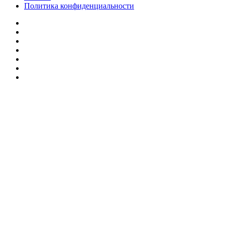
Политика конфиденциальности
Facebook
Twitter
YouTube
vk.com
Одноклассники
Telegram
RSS
Кнопка
«Наверх»