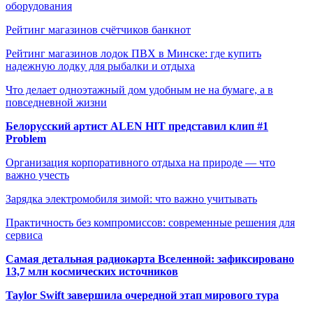
оборудования
Рейтинг магазинов счётчиков банкнот
Рейтинг магазинов лодок ПВХ в Минске: где купить
надежную лодку для рыбалки и отдыха
Что делает одноэтажный дом удобным не на бумаге, а в
повседневной жизни
Белорусский артист ALEN HIT представил клип #1
Problem
Организация корпоративного отдыха на природе — что
важно учесть
Зарядка электромобиля зимой: что важно учитывать
Практичность без компромиссов: современные решения для
сервиса
Самая детальная радиокарта Вселенной: зафиксировано
13,7 млн космических источников
Taylor Swift завершила очередной этап мирового тура