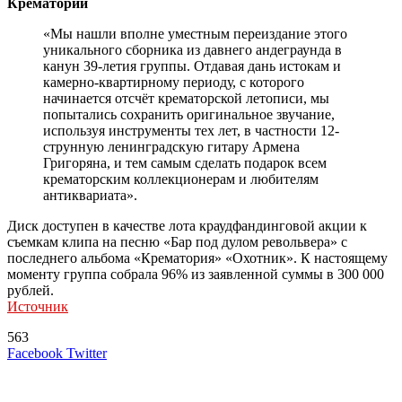
Крематорий
«Мы нашли вполне уместным переиздание этого
уникального сборника из давнего андеграунда в
канун 39-летия группы. Отдавая дань истокам и
камерно-квартирному периоду, с которого
начинается отсчёт крематорской летописи, мы
попытались сохранить оригинальное звучание,
используя инструменты тех лет, в частности 12-
струнную ленинградскую гитару Армена
Григоряна, и тем самым сделать подарок всем
крематорским коллекционерам и любителям
антиквариата».
Диск доступен в качестве лота краудфандинговой акции к
съемкам клипа на песню «Бар под дулом револьвера» с
последнего альбома «Крематория» «Охотник». К настоящему
моменту группа собрала 96% из заявленной суммы в 300 000
рублей.
Источник
563
LinkedIn
Tumblr
Reddit
Вконтакте
Одноклассники
Skype
Messenger
Messenger
WhatsApp
Telegram
Viber
Line
Поделиться
Печатать
Facebook
Twitter
через
электронную
Похожие радио
почту