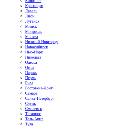
Кишинёв
Краснодар
Лаваль
Лион
Луганск
Минск
Монреаль
Москва
Нижний Новгород
Новосибирск
Нью-Йорк
Николаев
Одесса
Омск
Париж
Пермь
Рига
Ростов-на-Дону
Самара
Санкт-Петербург
Слуцк
Смоленск
Таганрог
Тель-Авив
Тула