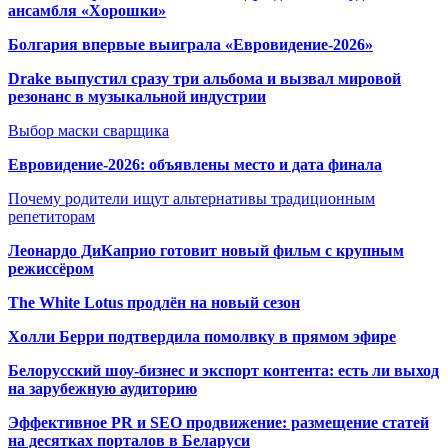
ансамбля «Хорошки»
Болгария впервые выиграла «Евровидение-2026»
Drake выпустил сразу три альбома и вызвал мировой
резонанс в музыкальной индустрии
Выбор маски сварщика
Евровидение-2026: объявлены место и дата финала
Почему родители ищут альтернативы традиционным
репетиторам
Леонардо ДиКаприо готовит новый фильм с крупным
режиссёром
The White Lotus продлён на новый сезон
Холли Берри подтвердила помолвк
у в прямом эфире
Белорусский шоу-бизнес и экспорт контента: есть ли выход
на зарубежную аудиторию
Эффективное PR и SEO продвижение:
размещение статей
на десятках порталов в Беларуси