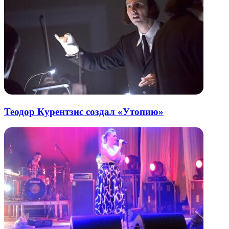
Теодор Курентзис создал «Утопию»