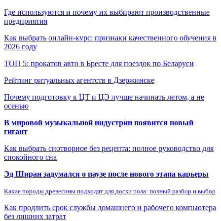
Где используются и почему их выбирают производственные
предприятия
Как выбрать онлайн-курс: признаки качественного обучения в
2026 году
ТОП 5: прокатов авто в Бресте для поездок по Беларуси
Рейтинг ритуальных агентств в Дзержинске
Почему подготовку к ЦТ и ЦЭ лучше начинать летом, а не
осенью
В мировой музыкальной индустрии появится новый
гигант
Как выбрать снотворное без рецепта: полное руководство для
спокойного сна
Эд Ширан задумался о паузе после нового этапа карьеры
Какие породы древесины подходят для доски пола: полный разбор и выбор
Как продлить срок службы домашнего и рабочего компьютера
без лишних затрат