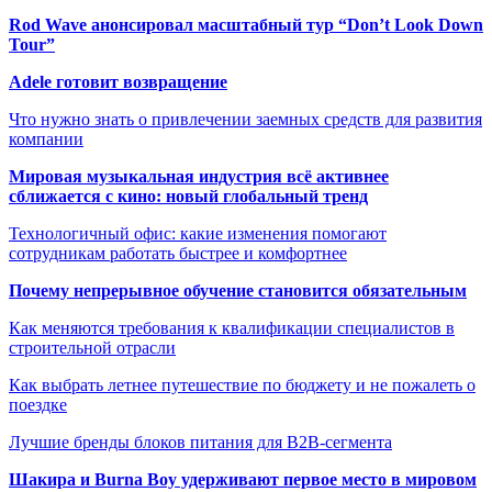
Rod Wave анонсировал масштабный тур “Don’t Look Down
Tour”
Adele готовит возвращение
Что нужно знать о привлечении заемных средств для развития
компании
Мировая музыкальная индустрия всё активнее
сближается с кино: новый глобальный тренд
Технологичный офис: какие изменения помогают
сотрудникам работать быстрее и комфортнее
Почему непрерывное обучение становится обязательным
Как меняются требования к квалификации специалистов в
строительной отрасли
Как выбрать летнее путешествие по бюджету и не пожалеть о
поездке
Лучшие бренды блоков питания для B2B-сегмента
Шакира и Burna Boy удерживают первое место в мировом