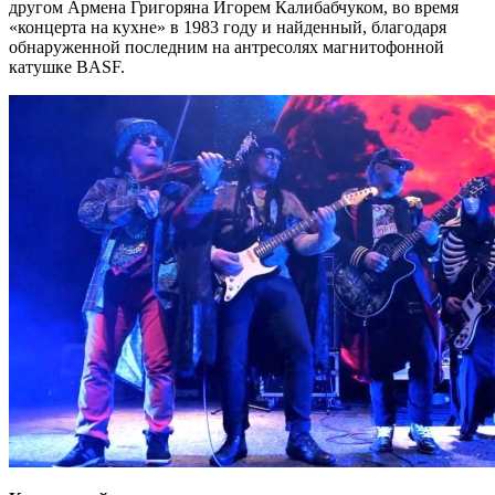
другом Армена Григоряна Игорем Калибабчуком, во время
«концерта на кухне» в 1983 году и найденный, благодаря
обнаруженной последним на антресолях магнитофонной
катушке BASF.