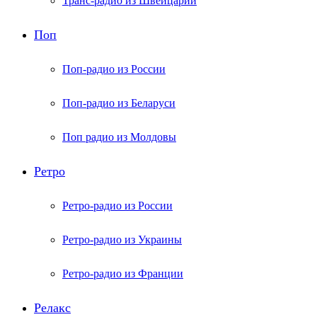
Транс-радио из Швейцарии
Поп
Поп-радио из России
Поп-радио из Беларуси
Поп радио из Молдовы
Ретро
Ретро-радио из России
Ретро-радио из Украины
Ретро-радио из Франции
Релакс