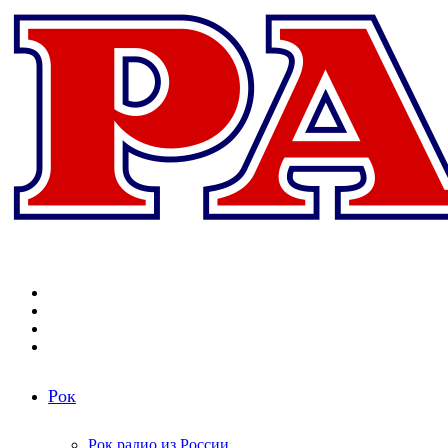
Меню
Поиск
радиостанций
Switch
skin
Войти
Рок
Рок радио из России