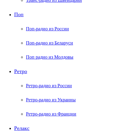
Транс-радио из Швейцарии
Поп
Поп-радио из России
Поп-радио из Беларуси
Поп радио из Молдовы
Ретро
Ретро-радио из России
Ретро-радио из Украины
Ретро-радио из Франции
Релакс