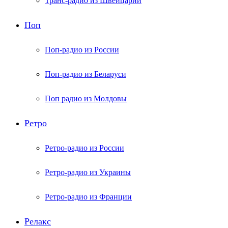
Транс-радио из Швейцарии
Поп
Поп-радио из России
Поп-радио из Беларуси
Поп радио из Молдовы
Ретро
Ретро-радио из России
Ретро-радио из Украины
Ретро-радио из Франции
Релакс