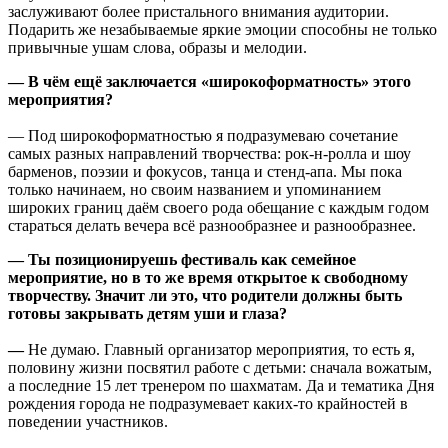
заслуживают более пристального внимания аудитории.
Подарить же незабываемые яркие эмоции способны не только
привычные ушам слова, образы и мелодии.
— В чём ещё заключается «широкоформатность» этого
мероприятия?
— Под широкоформатностью я подразумеваю сочетание
самых разных направлений творчества: рок-н-ролла и шоу
барменов, поэзии и фокусов, танца и стенд-апа. Мы пока
только начинаем, но своим названием и упоминанием
широких границ даём своего рода обещание с каждым годом
стараться делать вечера всё разнообразнее и разнообразнее.
— Ты позиционируешь фестиваль как семейное
мероприятие, но в то же время открытое к свободному
творчеству. Значит ли это, что родители должны быть
готовы закрывать детям уши и глаза?
—
Не думаю. Главный организатор мероприятия, то есть я,
половину жизни посвятил работе с детьми: сначала вожатым,
а последние 15 лет тренером по шахматам. Да и тематика Дня
рождения города не подразумевает каких-то крайностей в
поведении участников.