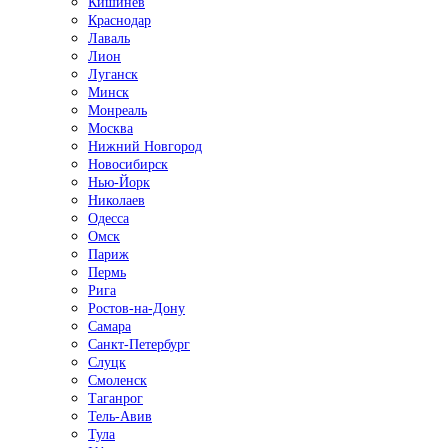
Кишинёв
Краснодар
Лаваль
Лион
Луганск
Минск
Монреаль
Москва
Нижний Новгород
Новосибирск
Нью-Йорк
Николаев
Одесса
Омск
Париж
Пермь
Рига
Ростов-на-Дону
Самара
Санкт-Петербург
Слуцк
Смоленск
Таганрог
Тель-Авив
Тула