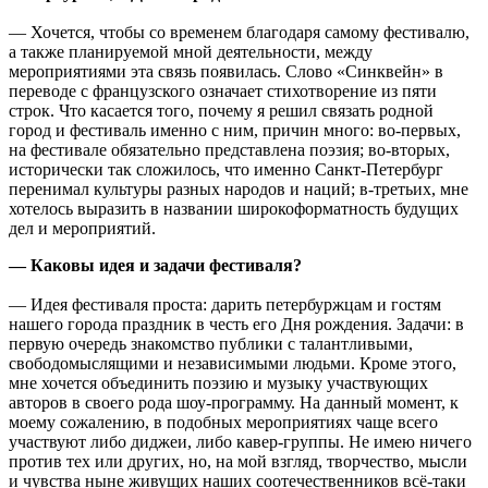
— Хочется, чтобы со временем благодаря самому фестивалю,
а также планируемой мной деятельности, между
мероприятиями эта связь появилась. Слово «Синквейн» в
переводе с французского означает стихотворение из пяти
строк. Что касается того, почему я решил связать родной
город и фестиваль именно с ним, причин много: во-первых,
на фестивале обязательно представлена поэзия; во-вторых,
исторически так сложилось, что именно Санкт-Петербург
перенимал культуры разных народов и наций; в-третьих, мне
хотелось выразить в названии широкоформатность будущих
дел и мероприятий.
— Каковы идея и задачи фестиваля?
— Идея фестиваля проста: дарить петербуржцам и гостям
нашего города праздник в честь его Дня рождения. Задачи: в
первую очередь знакомство публики с талантливыми,
свободомыслящими и независимыми людьми. Кроме этого,
мне хочется объединить поэзию и музыку участвующих
авторов в своего рода шоу-программу. На данный момент, к
моему сожалению, в подобных мероприятиях чаще всего
участвуют либо диджеи, либо кавер-группы. Не имею ничего
против тех или других, но, на мой взгляд, творчество, мысли
и чувства ныне живущих наших соотечественников всё-таки