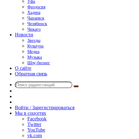
Уфа
Феодосия
Хадера
Чапаевск
Челябинск
Чикаго
Новости
Звезды
Культура
Медиа
Музыка
Шоу-бизнес
О сайте
Обратная связь
Поиск
Switch
радиостанций
skin
Sidebar
Случайное
радио
Войти / Зарегистрироваться
Мы в соцсетях
Facebook
Twitter
YouTube
vk.com