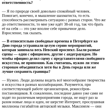
ответственность?
— Я по природе своей довольно спокойный человек.
Помогает, конечно, и мышление шахматиста, то есть
способность рассматривать ситуацию с разных сторон. Что же
до ответственности, то мне уже идёт 38-ой год, так что брать
её на себя — это уже вполне себе привычное дело.
Взросление, так сказать.
— В относительно свободные времена в Петербурге ко
Дню города устраивали целую серию мероприятий,
которая занимала весь Невский проспект. Были разные
сцены — одни с официозом, другие с андеграундом. Но
чтобы официоз делил сцену с представителями свободного
искусства, не припомню. Как считаешь, нужно ли этим
сторонам объединяться хотя бы в День города или же
лучше сохранять границы?
— Нужно. Люди должны видеть всё многообразие творчества
и искусства в разных коллаборациях. Разумеется, при
соответствующей работе организаторов, режиссёров-
постановщиков. К сожалению, последние давно уже сами не
ходят по различным мероприятиям города, не ищут раз за
разом новые лица и идеи, не шерстят Интернет, прослушивая
миллионы гигабайтов авторской музыки. Максимум — они