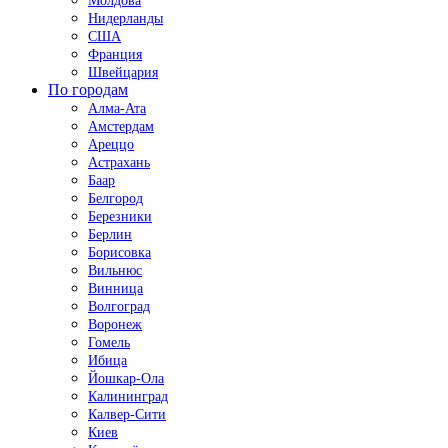
Молдова
Нидерланды
США
Франция
Швейцария
По городам
Алма-Ата
Амстердам
Ареццо
Астрахань
Баар
Белгород
Березники
Берлин
Борисовка
Вильнюс
Винница
Волгоград
Воронеж
Гомель
Ибица
Йошкар-Ола
Калининград
Калвер-Сити
Киев