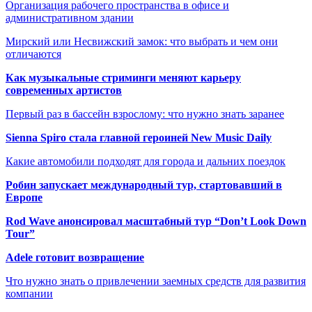
Организация рабочего пространства в офисе и
административном здании
Мирский или Несвижский замок: что выбрать и чем они
отличаются
Как музыкальные стриминги меняют карьеру
современных артистов
Первый раз в бассейн взрослому: что нужно знать заранее
Sienna Spiro стала главной героиней New Music Daily
Какие автомобили подходят для города и дальних поездок
Робин запускает международный тур, стартовавший в
Европе
Rod Wave анонсировал масштабный тур “Don’t Look Down
Tour”
Adele готовит возвращение
Что нужно знать о привлечении заемных средств для развития
компании