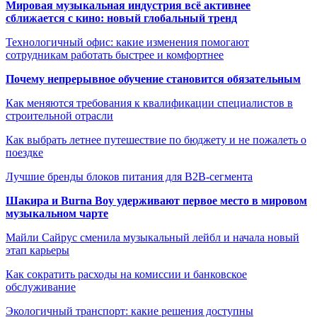
Мировая музыкальная индустрия всё активнее
сближается с кино: новый глобальный тренд
Технологичный офис: какие изменения помогают
сотрудникам работать быстрее и комфортнее
Почему непрерывное обучение становится обязательным
Как меняются требования к квалификации специалистов в
строительной отрасли
Как выбрать летнее путешествие по бюджету и не пожалеть о
поездке
Лучшие бренды блоков питания для B2B-сегмента
Шакира и Burna Boy удерживают первое место в мировом
музыкальном чарте
Майли Сайрус сменила музыкальный лейбл и начала новый
этап карьеры
Как сократить расходы на комиссии и банковское
обслуживание
Экологичный транспорт: какие решения доступны