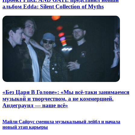
альбом Edda: Silent Collection of Myths
«Без Царя В Голове»: «Мы всё-таки занимаемся
музыкой и творчеством, а не коммерцией.
Андеграунд — наше всё»
Майли Сайрус сменила музыкальный лейбл и начала
новый этап карьеры