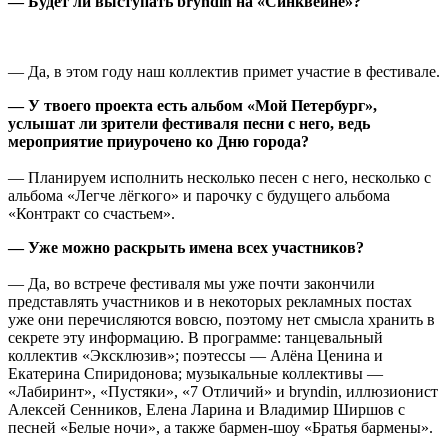
— Будет ли выступать bryndin на «Синквейне»?
— Да, в этом году наш коллектив примет участие в фестивале.
— У твоего проекта есть альбом «Мой Петербург»,
услышат ли зрители фестиваля песни с него, ведь
мероприятие приурочено ко Дню города?
— Планируем исполнить несколько песен с него, несколько с
альбома «Легче лёгкого» и парочку с будущего альбома
«Контракт со счастьем».
— Уже можно раскрыть имена всех участников?
— Да, во встрече фестиваля мы уже почти закончили
представлять участников и в некоторых рекламных постах
уже они перечисляются вовсю, поэтому нет смысла хранить в
секрете эту информацию. В программе: танцевальный
коллектив «Эксклюзив»; поэтессы — Алёна Ценина и
Екатерина Спиридонова; музыкальные коллективы —
«Лабиринт», «Пустяки», «7 Отличий» и bryndin, иллюзионист
Алексей Сенников, Елена Ларина и Владимир Ширшов с
песней «Белые ночи», а также бармен-шоу «Братья бармены».