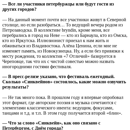
— Все ли участники петербуржцы или будут гости из
других городов?
— На данный момент почти все участники живут в Северной
столице, но если разобраться… То ведущий вечера родом из
Петрозаводска. В коллективе bryndin, кроме меня, все
перебрались в город на Неве — кто из Барнаула, кто из Омска,
кто из Иркутска. Иллюзионист приехал к нам жить и
обживаться из Владивостока. Алёна Ценина, если мне не
изменяет память, из Новокузнецка. Ну, а если без привязки к
месту рождения, то коллектив «7 Отличий» базируется в
Череповце, так что их с чистой совестью можно назвать
иногородними гостями фестиваля.
— В пресс-релизе указано, что фестиваль ежегодный.
Сколько «Синквейнов» состоялось, какие можно озвучить
результаты?
— Не так много пока. В прошлом году я впервые опробовал
этот формат, где авторские поэзия и музыка сочетаются с
элементами классического ивента: ведущим, фокусами,
танцами и т.д. и т.п. В этом году получается второй «блин».
— Что за слово «Синквейн», как оно связано с
Петербургом, с Днём города?