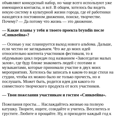
объявляют конкурсный набор, но чаще всего используют уже
имеющиеся контакты, и всё. В общем, хотелось бы видеть
некую систему в культурной жизни города, где её работники
находятся в постоянном движении, поиске, творчестве.
Почему? — Да потому что жизнь — это движение.
— Какие планы у тебя и твоего проекта bryndin после
«Синквейна»?
— Осенью у нас планируется выход нового альбома. Дальше,
если честно не заглядываем. Что же до моих идей
относительно контента участников фестиваля, то я
обдумываю цикл передач под названием «Завсегдатаи малых
залов», где буду ближе знакомить людей с поэтами и
музыкантами, которые принимали участие в двух моих
мероприятиях. Хотелось бы записать в каком-то виде стихи на
студии, чтобы их можно было не только прочесть, но и
послушать. Может быть, родится идея для какого-то
совместного творческого продукта от всех участников.
— Твои пожелания участникам и гостям «Синквейна».
Пожелания просты… Наслаждайтесь жизнью на полную
катушку. Творите, ищите, созидайте и учитесь. Веселитесь и
грустите. Любите и прощайте. Ну, и приходите каждый год к