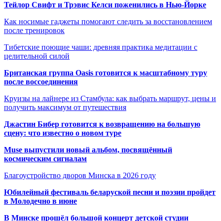
Тейлор Свифт и Трэвис Келси поженились в Нью-Йорке
Как носимые гаджеты помогают следить за восстановлением
после тренировок
Тибетские поющие чаши: древняя практика медитации с
целительной силой
Британская группа Oasis готовится к масштабному туру
после воссоединения
Круизы на лайнере из Стамбула: как выбрать маршрут, цены и
получить максимум от путешествия
Джастин Бибер готовится к возвращению на большую
сцену: что известно о новом туре
Muse выпустили новый альбом, посвящённый
космическим сигналам
Благоустройство дворов Минска в 2026 году
Юбилейный фестиваль беларуской песни и поэзии пройдет
в Молодечно в июне
В Минске прошёл большой концерт детской студии