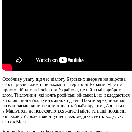
Особливу увагу під час діалогу Барських звернув на звірства,
скоєні російськими військами на території України: «Це не
просто війна між Росією та Україною, це війна між добром і
злом. Ті злочини, які коять російські військові, не вкладаються
в голові: вони ґвалтують жінок і дітей. Навіть зараз, поки ми
розмовляємо, вони не припиняють бомбардувати „Азовсталь“
у Маріуполі, де переховуються жителі міста та наші поранені
військові. У людей закінчується їжа, медикаменти, вода…», –
сказав Макс.
Наприкінці панелі співак виконав акустичну версію