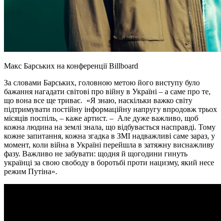
Макс Барських на конференції Billboard
За словами Барських, головною метою його виступу було
бажання нагадати світові про війну в Україні – а саме про те,
що вона все ще триває. «Я знаю, наскільки важко світу
підтримувати постійну інформаційну напругу впродовж трьох
місяців поспіль, – каже артист. – Але дуже важливо, щоб
кожна людина на землі знала, що відбувається насправді. Тому
кожне запитання, кожна згадка в ЗМІ надважливі саме зараз, у
момент, коли війна в Україні перейшла в затяжну виснажливу
фазу. Важливо не забувати: щодня й щогодини гинуть
українці за свою свободу в боротьбі проти нацизму, який несе
режим Путіна».