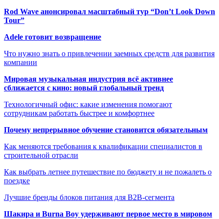
Rod Wave анонсировал масштабный тур “Don’t Look Down
Tour”
Adele готовит возвращение
Что нужно знать о привлечении заемных средств для развития
компании
Мировая музыкальная индустрия всё активнее
сближается с кино: новый глобальный тренд
Технологичный офис: какие изменения помогают
сотрудникам работать быстрее и комфортнее
Почему непрерывное обучение становится обязательным
Как меняются требования к квалификации специалистов в
строительной отрасли
Как выбрать летнее путешествие по бюджету и не пожалеть о
поездке
Лучшие бренды блоков питания для B2B-сегмента
Шакира и Burna Boy удерживают первое место в мировом