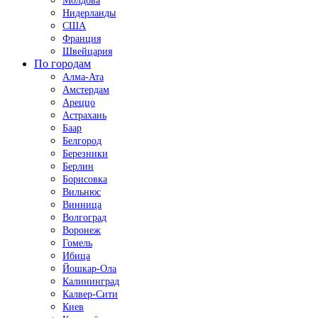
Молдова
Нидерланды
США
Франция
Швейцария
По городам
Алма-Ата
Амстердам
Ареццо
Астрахань
Баар
Белгород
Березники
Берлин
Борисовка
Вильнюс
Винница
Волгоград
Воронеж
Гомель
Ибица
Йошкар-Ола
Калининград
Калвер-Сити
Киев