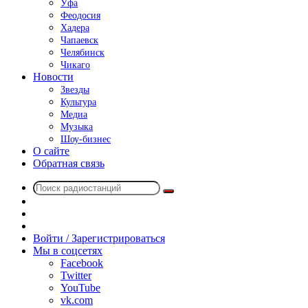
Уфа
Феодосия
Хадера
Чапаевск
Челябинск
Чикаго
Новости
Звезды
Культура
Медиа
Музыка
Шоу-бизнес
О сайте
Обратная связь
Поиск
Switch
радиостанций
skin
Sidebar
Случайное
радио
Войти / Зарегистрироваться
Мы в соцсетях
Facebook
Twitter
YouTube
vk.com