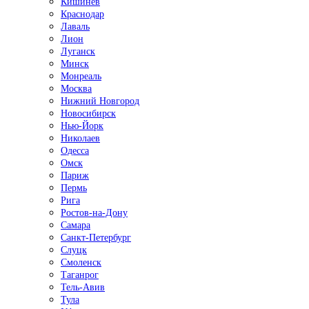
Кишинёв
Краснодар
Лаваль
Лион
Луганск
Минск
Монреаль
Москва
Нижний Новгород
Новосибирск
Нью-Йорк
Николаев
Одесса
Омск
Париж
Пермь
Рига
Ростов-на-Дону
Самара
Санкт-Петербург
Слуцк
Смоленск
Таганрог
Тель-Авив
Тула