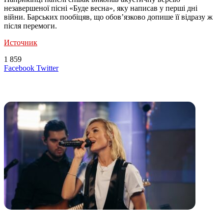
незавершеної пісні «Буде весна», яку написав у перші дні
війни. Барських пообіцяв, що обов’язково допише її відразу ж
після перемоги.
Источник
1 859
LinkedIn
Tumblr
Reddit
Вконтакте
Одноклассники
Skype
Messenger
Messenger
WhatsApp
Telegram
Viber
Line
Поделиться
Печатать
Facebook
Twitter
через
электронную
Похожие радио
почту