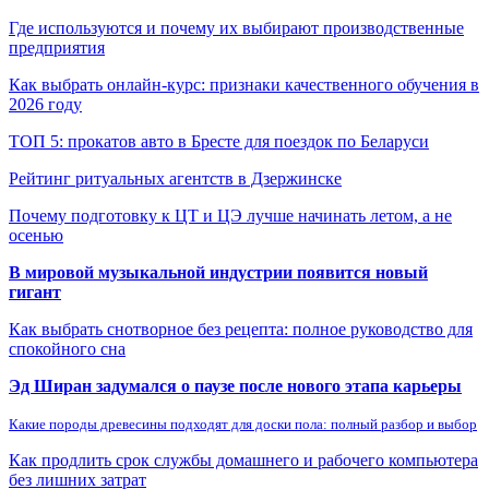
Где используются и почему их выбирают производственные
предприятия
Как выбрать онлайн-курс: признаки качественного обучения в
2026 году
ТОП 5: прокатов авто в Бресте для поездок по Беларуси
Рейтинг ритуальных агентств в Дзержинске
Почему подготовку к ЦТ и ЦЭ лучше начинать летом, а не
осенью
В мировой музыкальной индустрии появится новый
гигант
Как выбрать снотворное без рецепта: полное руководство для
спокойного сна
Эд Ширан задумался о паузе после нового этапа карьеры
Какие породы древесины подходят для доски пола: полный разбор и выбор
Как продлить срок службы домашнего и рабочего компьютера
без лишних затрат