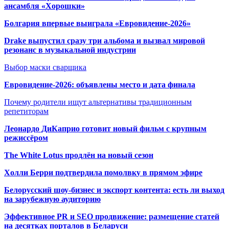
ансамбля «Хорошки»
Болгария впервые выиграла «Евровидение-2026»
Drake выпустил сразу три альбома и вызвал мировой
резонанс в музыкальной индустрии
Выбор маски сварщика
Евровидение-2026: объявлены место и дата финала
Почему родители ищут альтернативы традиционным
репетиторам
Леонардо ДиКаприо готовит новый фильм с крупным
режиссёром
The White Lotus продлён на новый сезон
Холли Берри подтвердила помолвк
у в прямом эфире
Белорусский шоу-бизнес и экспорт контента: есть ли выход
на зарубежную аудиторию
Эффективное PR и SEO продвижение:
размещение статей
на десятках порталов в Беларуси