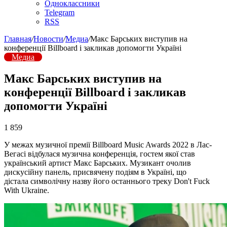
Одноклассники
Telegram
RSS
Главная
/
Новости
/
Медиа
/
Макс Барських виступив на
конференції Billboard і закликав допомогти Україні
Медиа
Макс Барських виступив на
конференції Billboard і закликав
допомогти Україні
1 859
У межах музичної премії Billboard Music Awards 2022 в Лас-
Вегасі відбулася музична конференція, гостем якої став
український артист Макс Барських. Музикант очолив
дискусійну панель, присвячену подіям в Україні, що
дістала символічну назву його останнього треку Don't Fuck
With Ukraine.