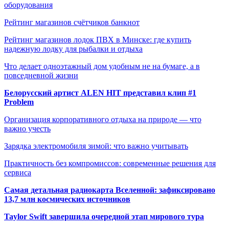
оборудования
Рейтинг магазинов счётчиков банкнот
Рейтинг магазинов лодок ПВХ в Минске: где купить
надежную лодку для рыбалки и отдыха
Что делает одноэтажный дом удобным не на бумаге, а в
повседневной жизни
Белорусский артист ALEN HIT представил клип #1
Problem
Организация корпоративного отдыха на природе — что
важно учесть
Зарядка электромобиля зимой: что важно учитывать
Практичность без компромиссов: современные решения для
сервиса
Самая детальная радиокарта Вселенной: зафиксировано
13,7 млн космических источников
Taylor Swift завершила очередной этап мирового тура