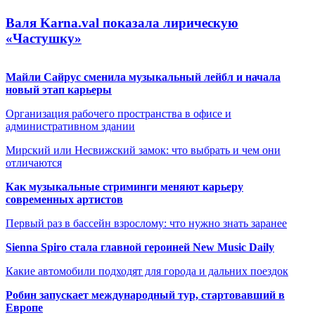
Валя Karna.val показала лирическую
«Частушку»
Майли Сайрус сменила музыкальный лейбл и начала
новый этап карьеры
Организация рабочего пространства в офисе и
административном здании
Мирский или Несвижский замок: что выбрать и чем они
отличаются
Как музыкальные стриминги меняют карьеру
современных артистов
Первый раз в бассейн взрослому: что нужно знать заранее
Sienna Spiro стала главной героиней New Music Daily
Какие автомобили подходят для города и дальних поездок
Робин запускает международный тур, стартовавший в
Европе