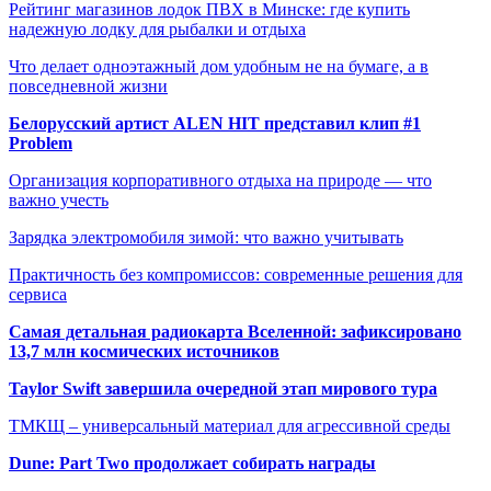
Рейтинг магазинов лодок ПВХ в Минске: где купить
надежную лодку для рыбалки и отдыха
Что делает одноэтажный дом удобным не на бумаге, а в
повседневной жизни
Белорусский артист ALEN HIT представил клип #1
Problem
Организация корпоративного отдыха на природе — что
важно учесть
Зарядка электромобиля зимой: что важно учитывать
Практичность без компромиссов: современные решения для
сервиса
Самая детальная радиокарта Вселенной: зафиксировано
13,7 млн космических источников
Taylor Swift завершила очередной этап мирового тура
ТМКЩ – универсальный материал для агрессивной среды
Dune: Part Two продолжает собирать награды