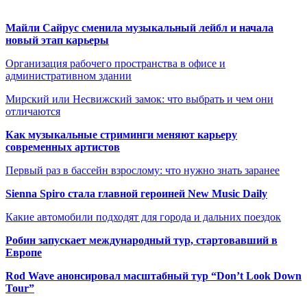
Майли Сайрус сменила музыкальный лейбл и начала
новый этап карьеры
Организация рабочего пространства в офисе и
административном здании
Мирский или Несвижский замок: что выбрать и чем они
отличаются
Как музыкальные стриминги меняют карьеру
современных артистов
Первый раз в бассейн взрослому: что нужно знать заранее
Sienna Spiro стала главной героиней New Music Daily
Какие автомобили подходят для города и дальних поездок
Робин запускает международный тур, стартовавший в
Европе
Rod Wave анонсировал масштабный тур “Don’t Look Down
Tour”