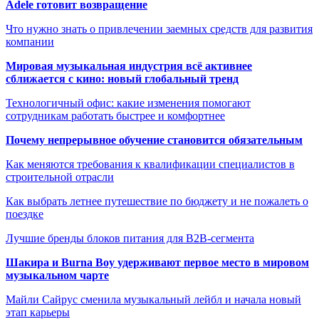
Adele готовит возвращение
Что нужно знать о привлечении заемных средств для развития
компании
Мировая музыкальная индустрия всё активнее
сближается с кино: новый глобальный тренд
Технологичный офис: какие изменения помогают
сотрудникам работать быстрее и комфортнее
Почему непрерывное обучение становится обязательным
Как меняются требования к квалификации специалистов в
строительной отрасли
Как выбрать летнее путешествие по бюджету и не пожалеть о
поездке
Лучшие бренды блоков питания для B2B-сегмента
Шакира и Burna Boy удерживают первое место в мировом
музыкальном чарте
Майли Сайрус сменила музыкальный лейбл и начала новый
этап карьеры