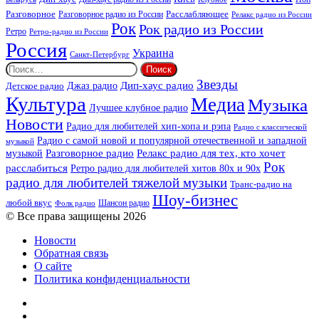
Разговорное
Расслабляющее
Разговорное радио из России
Релакс радио из России
Рок
Рок радио из России
Ретро
Ретро-радио из России
Россия
Украина
Санкт-Петербург
Найти:
Звезды
Дип-хаус радио
Джаз радио
Детское радио
Культура
Медиа
Музыка
Лучшее клубное радио
Новости
Радио для любителей хип-хопа и рэпа
Радио с классической
Радио с самой новой и популярной отечественной и западной
музыкой
музыкой
Разговорное радио
Релакс радио для тех, кто хочет
Рок
расслабиться
Ретро радио для любителей хитов 80х и 90х
радио для любителей тяжелой музыки
Транс-радио на
Шоу-бизнес
любой вкус
Шансон радио
Фолк радио
© Все права защищены 2026
Новости
Обратная связь
О сайте
Политика конфиденциальности
Facebook
Twitter