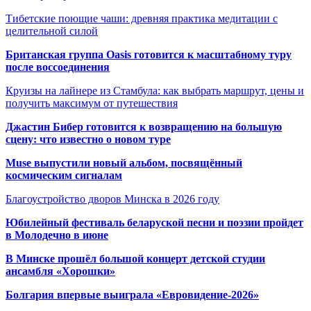
Тибетские поющие чаши: древняя практика медитации с
целительной силой
Британская группа Oasis готовится к масштабному туру
после воссоединения
Круизы на лайнере из Стамбула: как выбрать маршрут, цены и
получить максимум от путешествия
Джастин Бибер готовится к возвращению на большую
сцену: что известно о новом туре
Muse выпустили новый альбом, посвящённый
космическим сигналам
Благоустройство дворов Минска в 2026 году
Юбилейный фестиваль беларуской песни и поэзии пройдет
в Молодечно в июне
В Минске прошёл большой концерт детской студии
ансамбля «Хорошки»
Болгария впервые выиграла «Евровидение-2026»