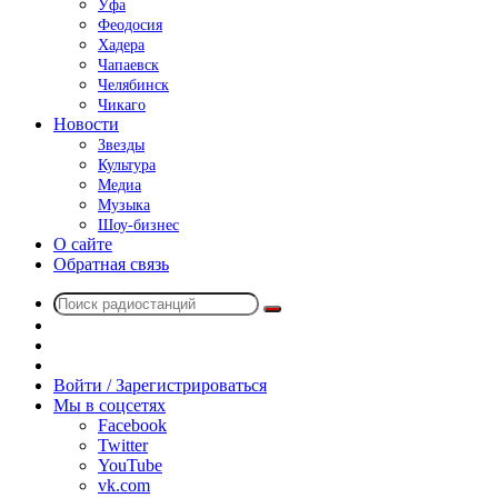
Уфа
Феодосия
Хадера
Чапаевск
Челябинск
Чикаго
Новости
Звезды
Культура
Медиа
Музыка
Шоу-бизнес
О сайте
Обратная связь
Поиск
Switch
радиостанций
skin
Sidebar
Случайное
радио
Войти / Зарегистрироваться
Мы в соцсетях
Facebook
Twitter
YouTube
vk.com