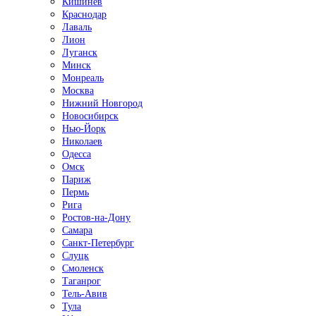
Кишинёв
Краснодар
Лаваль
Лион
Луганск
Минск
Монреаль
Москва
Нижний Новгород
Новосибирск
Нью-Йорк
Николаев
Одесса
Омск
Париж
Пермь
Рига
Ростов-на-Дону
Самара
Санкт-Петербург
Слуцк
Смоленск
Таганрог
Тель-Авив
Тула