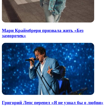
Мари Краймбрери призвала жить «Без
заморочек»
Григорий Лепс перепел «Я не узнал бы о любви»