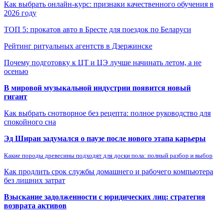
Как выбрать онлайн-курс: признаки качественного обучения в
2026 году
ТОП 5: прокатов авто в Бресте для поездок по Беларуси
Рейтинг ритуальных агентств в Дзержинске
Почему подготовку к ЦТ и ЦЭ лучше начинать летом, а не
осенью
В мировой музыкальной индустрии появится новый
гигант
Как выбрать снотворное без рецепта: полное руководство для
спокойного сна
Эд Ширан задумался о паузе после нового этапа карьеры
Какие породы древесины подходят для доски пола: полный разбор и выбор
Как продлить срок службы домашнего и рабочего компьютера
без лишних затрат
Взыскание задолженности с юридических лиц: стратегия
возврата активов