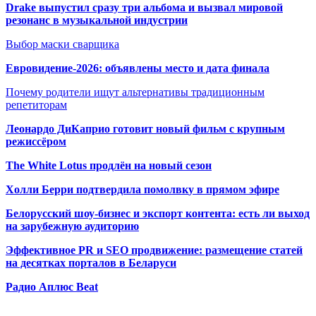
Drake выпустил сразу три альбома и вызвал мировой
резонанс в музыкальной индустрии
Выбор маски сварщика
Евровидение-2026: объявлены место и дата финала
Почему родители ищут альтернативы традиционным
репетиторам
Леонардо ДиКаприо готовит новый фильм с крупным
режиссёром
The White Lotus продлён на новый сезон
Холли Берри подтвердила помолвк
у в прямом эфире
Белорусский шоу-бизнес и экспорт контента: есть ли выход
на зарубежную аудиторию
Эффективное PR и SEO продвижение:
размещение статей
на десятках порталов в Беларуси
Радио Аплюс Beat
Радио по странам