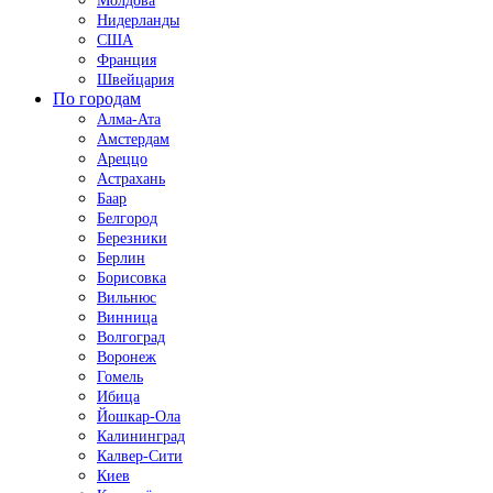
Молдова
Нидерланды
США
Франция
Швейцария
По городам
Алма-Ата
Амстердам
Ареццо
Астрахань
Баар
Белгород
Березники
Берлин
Борисовка
Вильнюс
Винница
Волгоград
Воронеж
Гомель
Ибица
Йошкар-Ола
Калининград
Калвер-Сити
Киев