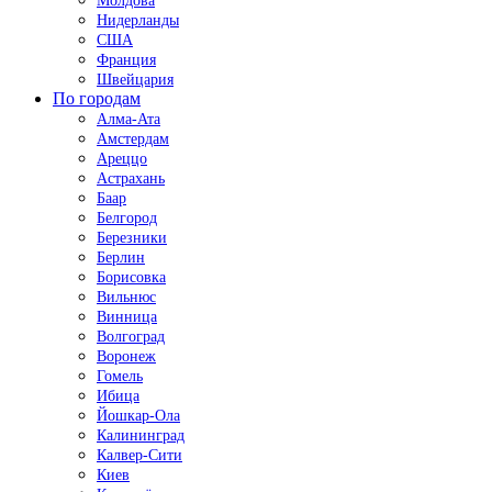
Молдова
Нидерланды
США
Франция
Швейцария
По городам
Алма-Ата
Амстердам
Ареццо
Астрахань
Баар
Белгород
Березники
Берлин
Борисовка
Вильнюс
Винница
Волгоград
Воронеж
Гомель
Ибица
Йошкар-Ола
Калининград
Калвер-Сити
Киев