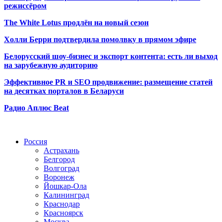
режиссёром
The White Lotus продлён на новый сезон
Холли Берри подтвердила помолвк
у в прямом эфире
Белорусский шоу-бизнес и экспорт контента: есть ли выход
на зарубежную аудиторию
Эффективное PR и SEO продвижение:
размещение статей
на десятках порталов в Беларуси
Радио Аплюс Beat
Радио по странам
Россия
Астрахань
Белгород
Волгоград
Воронеж
Йошкар-Ола
Калининград
Краснодар
Красноярск
Москва