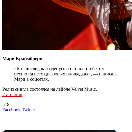
Мари Краймбрери
«Я напоследок разденусь и оставлю тебе эту
песню на всех цифровых площадках», — написала
Мари в соцсетях.
Релиз сингла состоялся на лейбле Velvet Music.
Источник
518
LinkedIn
Tumblr
Reddit
Вконтакте
Одноклассники
Skype
Messenger
Messenger
WhatsApp
Telegram
Viber
Line
Поделиться
Печатать
Facebook
Twitter
через
электронную
Похожие радио
почту