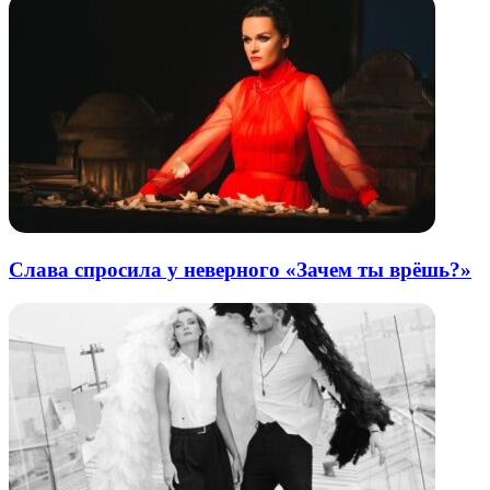
Слава спросила у неверного «Зачем ты врёшь?»