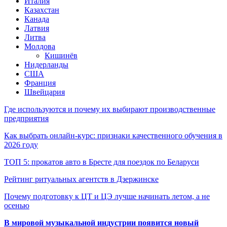
Италия
Казахстан
Канада
Латвия
Литва
Молдова
Кишинёв
Нидерланды
США
Франция
Швейцария
Где используются и почему их выбирают производственные
предприятия
Как выбрать онлайн-курс: признаки качественного обучения в
2026 году
ТОП 5: прокатов авто в Бресте для поездок по Беларуси
Рейтинг ритуальных агентств в Дзержинске
Почему подготовку к ЦТ и ЦЭ лучше начинать летом, а не
осенью
В мировой музыкальной индустрии появится новый