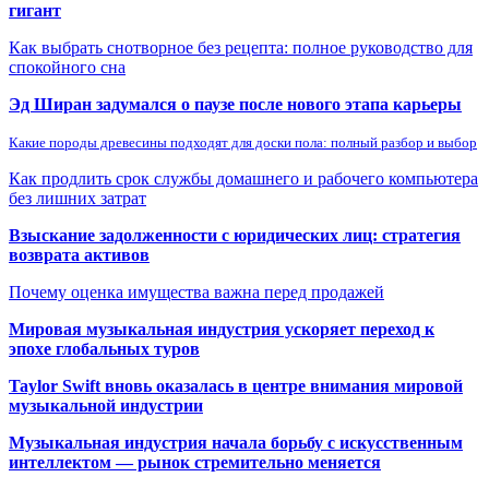
гигант
Как выбрать снотворное без рецепта: полное руководство для
спокойного сна
Эд Ширан задумался о паузе после нового этапа карьеры
Какие породы древесины подходят для доски пола: полный разбор и выбор
Как продлить срок службы домашнего и рабочего компьютера
без лишних затрат
Взыскание задолженности с юридических лиц: стратегия
возврата активов
Почему оценка имущества важна перед продажей
Мировая музыкальная индустрия ускоряет переход к
эпохе глобальных туров
Taylor Swift вновь оказалась в центре внимания мировой
музыкальной индустрии
Музыкальная индустрия начала борьбу с искусственным
интеллектом — рынок стремительно меняется