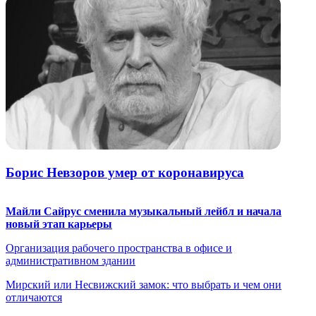
Борис Невзоров умер от коронавируса
Майли Сайрус сменила музыкальный лейбл и начала
новый этап карьеры
Организация рабочего пространства в офисе и
административном здании
Мирский или Несвижский замок: что выбрать и чем они
отличаются