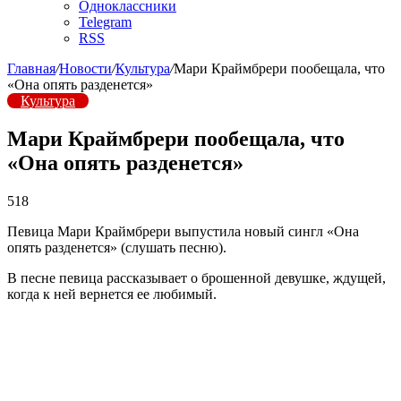
Одноклассники
Telegram
RSS
Главная
/
Новости
/
Культура
/
Мари Краймбрери пообещала, что
«Она опять разденется»
Культура
Мари Краймбрери пообещала, что
«Она опять разденется»
518
Певица Мари Краймбрери выпустила новый сингл «Она
опять разденется» (слушать песню).
В песне певица рассказывает о брошенной девушке, ждущей,
когда к ней вернется ее любимый.