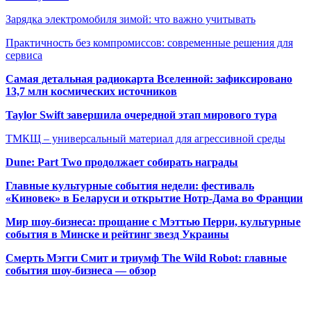
Зарядка электромобиля зимой: что важно учитывать
Практичность без компромиссов: современные решения для
сервиса
Самая детальная радиокарта Вселенной: зафиксировано
13,7 млн космических источников
Taylor Swift завершила очередной этап мирового тура
ТМКЩ – универсальный материал для агрессивной среды
Dune: Part Two продолжает собирать награды
Главные культурные события недели: фестиваль
«Киновек» в Беларуси и открытие Нотр-Дама во Франции
Мир шоу-бизнеса: прощание с Мэттью Перри, культурные
события в Минске и рейтинг звезд Украины
Смерть Мэгги Смит и триумф The Wild Robot: главные
события шоу-бизнеса — обзор
Популярные радиостанции