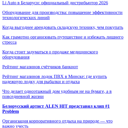
Li Auto в Беларуси: официальный дистрибьютор 2026
Оборудование для производства: повышение эффективности
технологических линий
Когда выгоднее арендовать складскую технику, чем покупать
Как грамотно организовать путешествие и избежать лишнего
стресса
Когда стоит задуматься о продаже медицинского
оборудования
Рейтинг магазинов счётчиков банкнот
Рейтинг магазинов лодок ПВХ в Минске: где купить
надежную лодку для рыбалки и отдыха
Что делает одноэтажный дом удобным не на бумаге, а в
повседневной жизни
Белорусский артист ALEN HIT представил клип #1
Problem
Организация корпоративного отдыха на природе — что
важно учесть