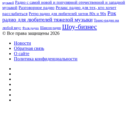
Радио с самой новой и популярной отечественной и западной
музыкой
музыкой
Разговорное радио
Релакс радио для тех, кто хочет
Рок
расслабиться
Ретро радио для любителей хитов 80х и 90х
радио для любителей тяжелой музыки
Транс-радио на
Шоу-бизнес
любой вкус
Шансон радио
Фолк радио
© Все права защищены 2026
Новости
Обратная связь
О сайте
Политика конфиденциальности
Facebook
Twitter
YouTube
vk.com
Одноклассники
Telegram
RSS
Кнопка
«Наверх»