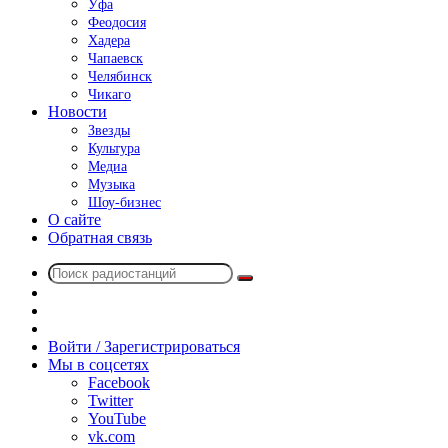
Уфа
Феодосия
Хадера
Чапаевск
Челябинск
Чикаго
Новости
Звезды
Культура
Медиа
Музыка
Шоу-бизнес
О сайте
Обратная связь
Поиск
Switch
радиостанций
skin
Sidebar
Случайное
радио
Войти / Зарегистрироваться
Мы в соцсетях
Facebook
Twitter
YouTube
vk.com