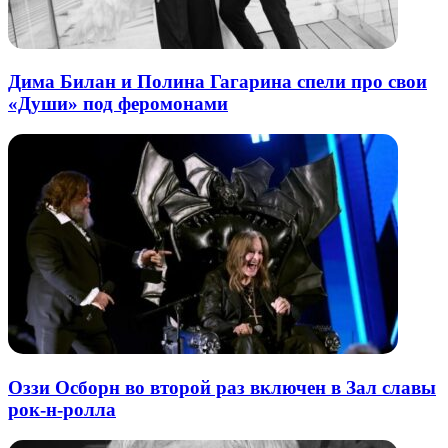
Дима Билан и Полина Гагарина спели про свои
«Души» под феромонами
Оззи Осборн во второй раз включен в Зал славы
рок-н-ролла