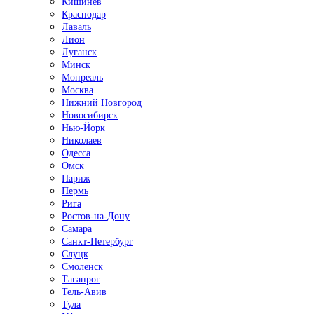
Кишинёв
Краснодар
Лаваль
Лион
Луганск
Минск
Монреаль
Москва
Нижний Новгород
Новосибирск
Нью-Йорк
Николаев
Одесса
Омск
Париж
Пермь
Рига
Ростов-на-Дону
Самара
Санкт-Петербург
Слуцк
Смоленск
Таганрог
Тель-Авив
Тула