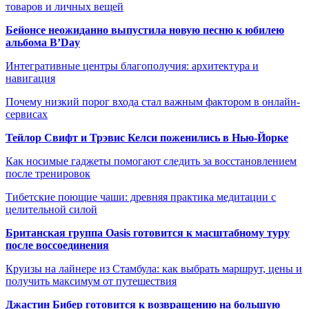
товаров и личных вещей
Бейонсе неожиданно выпустила новую песню к юбилею
альбома B’Day
Интегративные центры благополучия: архитектура и
навигация
Почему низкий порог входа стал важным фактором в онлайн-
сервисах
Тейлор Свифт и Трэвис Келси поженились в Нью-Йорке
Как носимые гаджеты помогают следить за восстановлением
после тренировок
Тибетские поющие чаши: древняя практика медитации с
целительной силой
Британская группа Oasis готовится к масштабному туру
после воссоединения
Круизы на лайнере из Стамбула: как выбрать маршрут, цены и
получить максимум от путешествия
Джастин Бибер готовится к возвращению на большую