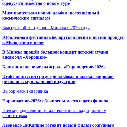
сцену: что известно о новом туре
Muse выпустили новый альбом, посвящённый
космическим сигналам
Благоустройство дворов Минска в 2026 году
Юбилейный фестиваль беларуской песни и поэзии пройдет
в Молодечно в июне
В Минске прошёл большой концерт детской студии
ансамбля «Хорошки»
Болгария впервые выиграла «Евровидение-2026»
Drake выпустил сразу три альбома и вызвал мировой
резонанс в музыкальной индустрии
Выбор маски сварщика
Евровидение-2026: объявлены место и дата финала
Почему родители ищут альтернативы традиционным
репетиторам
Леонардо ДиКаприо готовит новый фильм с крупным