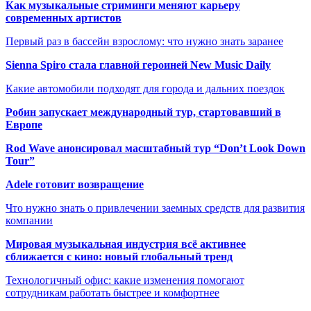
Как музыкальные стриминги меняют карьеру
современных артистов
Первый раз в бассейн взрослому: что нужно знать заранее
Sienna Spiro стала главной героиней New Music Daily
Какие автомобили подходят для города и дальних поездок
Робин запускает международный тур, стартовавший в
Европе
Rod Wave анонсировал масштабный тур “Don’t Look Down
Tour”
Adele готовит возвращение
Что нужно знать о привлечении заемных средств для развития
компании
Мировая музыкальная индустрия всё активнее
сближается с кино: новый глобальный тренд
Технологичный офис: какие изменения помогают
сотрудникам работать быстрее и комфортнее