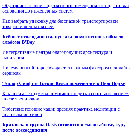
Обустройство производственного помещения: от подготовки
основания до инженерных систем
Как выбрать упаковку для безопасной транспортировки
товаров и личных вещей
Бейонсе неожиданно выпустила новую песню к юбилею
альбома B’Day
Интегративные центры благополучия: архитектура и
навигация
Почему низкий порог входа стал важным фактором в онлайн-
сервисах
Тейлор Свифт и Трэвис Келси поженились в Нью-Йорке
Как носимые гаджеты помогают следить за восстановлением
после тренировок
Тибетские поющие чаши: древняя практика медитации с
целительной силой
Британская группа Oasis готовится к масштабному туру
после воссоединения