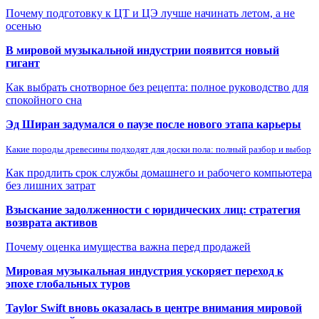
Почему подготовку к ЦТ и ЦЭ лучше начинать летом, а не
осенью
В мировой музыкальной индустрии появится новый
гигант
Как выбрать снотворное без рецепта: полное руководство для
спокойного сна
Эд Ширан задумался о паузе после нового этапа карьеры
Какие породы древесины подходят для доски пола: полный разбор и выбор
Как продлить срок службы домашнего и рабочего компьютера
без лишних затрат
Взыскание задолженности с юридических лиц: стратегия
возврата активов
Почему оценка имущества важна перед продажей
Мировая музыкальная индустрия ускоряет переход к
эпохе глобальных туров
Taylor Swift вновь оказалась в центре внимания мировой