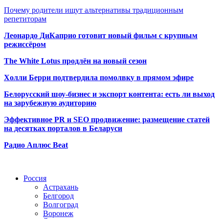
Почему родители ищут альтернативы традиционным
репетиторам
Леонардо ДиКаприо готовит новый фильм с крупным
режиссёром
The White Lotus продлён на новый сезон
Холли Берри подтвердила помолвк
у в прямом эфире
Белорусский шоу-бизнес и экспорт контента: есть ли выход
на зарубежную аудиторию
Эффективное PR и SEO продвижение:
размещение статей
на десятках порталов в Беларуси
Радио Аплюс Beat
Радио по странам
Россия
Астрахань
Белгород
Волгоград
Воронеж