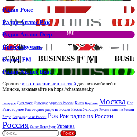
Муіньо
зняла
Радио
Радио Рокс
кліп
Рокс
на
Радио
Радио Аплюс Рок
трек
Аплюс
Елтона
Рок
Джона
Радио
Радио Аплюс Deep
та
Аплюс
Брітні
Deep
Время
Время Звучать
Спірс
Звучать
Бизнес
Бизнес FM
FM
Радио
Радио Аплюс Beat
Аплюс
Beat
Срочное
изготовление чип ключей
для автомобилей в
Минске, заказывайте на https://chasmaster.by
Москва
Киев
Дип-хаус
Дип-хаус радио из России
Клубное
Поп
Беларусь
Разговорное
Расслабляющее
Разговорное радио из России
Релакс радио из России
Рок
Рок радио из России
Ретро
Ретро-радио из России
Россия
Украина
Санкт-Петербург
Найти: