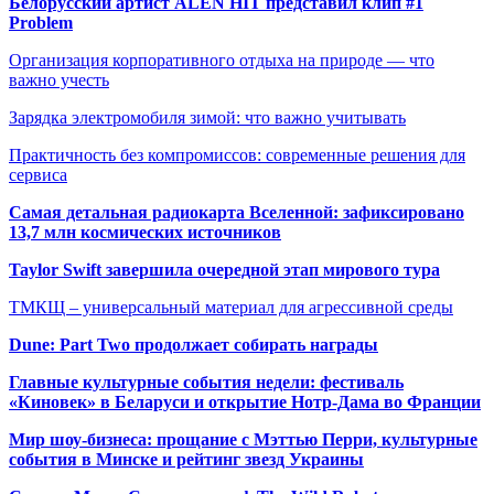
Белорусский артист ALEN HIT представил клип #1
Problem
Организация корпоративного отдыха на природе — что
важно учесть
Зарядка электромобиля зимой: что важно учитывать
Практичность без компромиссов: современные решения для
сервиса
Самая детальная радиокарта Вселенной: зафиксировано
13,7 млн космических источников
Taylor Swift завершила очередной этап мирового тура
ТМКЩ – универсальный материал для агрессивной среды
Dune: Part Two продолжает собирать награды
Главные культурные события недели: фестиваль
«Киновек» в Беларуси и открытие Нотр-Дама во Франции
Мир шоу-бизнеса: прощание с Мэттью Перри, культурные
события в Минске и рейтинг звезд Украины