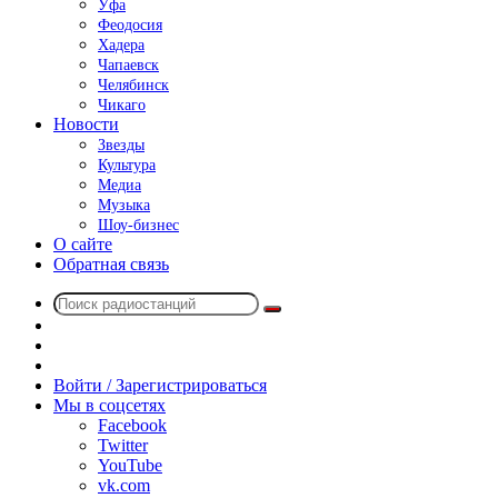
Уфа
Феодосия
Хадера
Чапаевск
Челябинск
Чикаго
Новости
Звезды
Культура
Медиа
Музыка
Шоу-бизнес
О сайте
Обратная связь
Поиск
Switch
радиостанций
skin
Sidebar
Случайное
радио
Войти / Зарегистрироваться
Мы в соцсетях
Facebook
Twitter
YouTube
vk.com