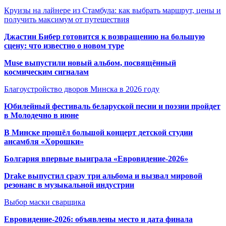
Круизы на лайнере из Стамбула: как выбрать маршрут, цены и
получить максимум от путешествия
Джастин Бибер готовится к возвращению на большую
сцену: что известно о новом туре
Muse выпустили новый альбом, посвящённый
космическим сигналам
Благоустройство дворов Минска в 2026 году
Юбилейный фестиваль беларуской песни и поэзии пройдет
в Молодечно в июне
В Минске прошёл большой концерт детской студии
ансамбля «Хорошки»
Болгария впервые выиграла «Евровидение-2026»
Drake выпустил сразу три альбома и вызвал мировой
резонанс в музыкальной индустрии
Выбор маски сварщика
Евровидение-2026: объявлены место и дата финала