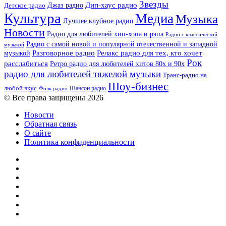
Звезды
Дип-хаус радио
Джаз радио
Детское радио
Культура
Медиа
Музыка
Лучшее клубное радио
Новости
Радио для любителей хип-хопа и рэпа
Радио с классической
Радио с самой новой и популярной отечественной и западной
музыкой
музыкой
Разговорное радио
Релакс радио для тех, кто хочет
Рок
расслабиться
Ретро радио для любителей хитов 80х и 90х
радио для любителей тяжелой музыки
Транс-радио на
Шоу-бизнес
любой вкус
Шансон радио
Фолк радио
© Все права защищены 2026
Новости
Обратная связь
О сайте
Политика конфиденциальности
Facebook
Twitter
YouTube
vk.com
Одноклассники
Telegram
RSS