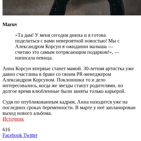
Maruv
«Та дам! У меня сегодня днюха и я готова
поделиться с вами невероятной новостью! Мы с
Александром Корсун в ожидании малыша —
считаю это самым потрясающим подарком!», —
написала певица.
Анна Корсун впервые станет мамой. 30-летняя артистка уже
давно счастлива в браке со своим PR-менеджером
Александром Корсуном. Поклонники то и дело
интересовались, когда же звезды станут родителями, но
долгое время влюбленные были заняты только карьерой.
Судя по опубликованным кадрам, Анна находится уже на
последних сроках беременности. В марте у неё запланирован
выход нового альбома.
Источник
616
LinkedIn
Tumblr
Reddit
Вконтакте
Одноклассники
Skype
Messenger
Messenger
WhatsApp
Telegram
Viber
Line
Поделиться
Печатать
Facebook
Twitter
через