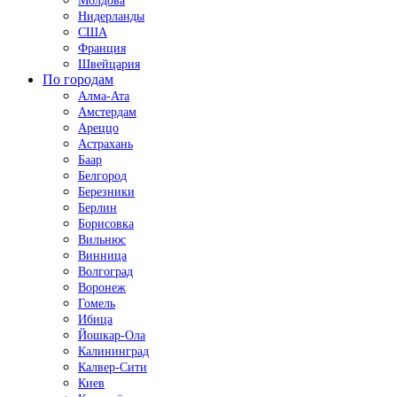
Молдова
Нидерланды
США
Франция
Швейцария
По городам
Алма-Ата
Амстердам
Ареццо
Астрахань
Баар
Белгород
Березники
Берлин
Борисовка
Вильнюс
Винница
Волгоград
Воронеж
Гомель
Ибица
Йошкар-Ола
Калининград
Калвер-Сити
Киев