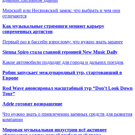
административном здании
Мирский или Несвижский замок: что выбрать и чем они
отличаются
Как музыкальные стриминги меняют карьеру
современных артистов
Первый раз в бассейн взрослому: что нужно знать заранее
Sienna Spiro стала главной героиней New Music Daily
Какие автомобили подходят для города и дальних поездок
Робин запускает международный тур, стартовавший в
Европе
Rod Wave анонсировал масштабный тур “Don’t Look Down
Tour”
Adele готовит возвращение
Что нужно знать о привлечении заемных средств для развития
компании
Мировая музыкальная индустрия всё активнее