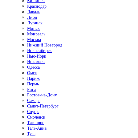
Кишинёв
Краснодар
Лаваль
Лион
Луганск
Минск
Монреаль
Москва
Нижний Новгород
Новосибирск
Нью-Йорк
Николаев
Одесса
Омск
Париж
Пермь
Рига
Ростов-на-Дону
Самара
Санкт-Петербург
Слуцк
Смоленск
Таганрог
Тель-Авив
Тула