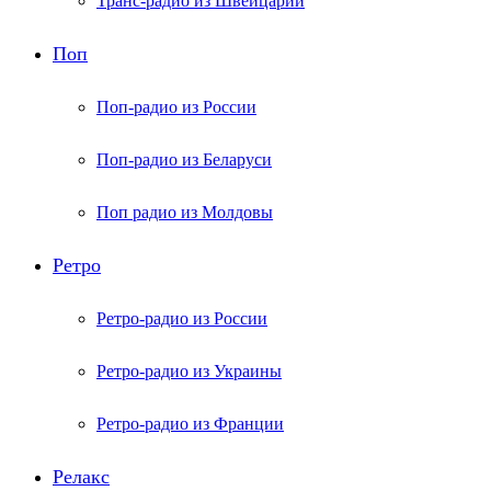
Транс-радио из Швейцарии
Поп
Поп-радио из России
Поп-радио из Беларуси
Поп радио из Молдовы
Ретро
Ретро-радио из России
Ретро-радио из Украины
Ретро-радио из Франции
Релакс