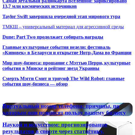
Самая детальная радиокарта Вселенной: зафиксировано
13,7 млн космических источников
Taylor Swift завершила очередной этап мирового тура
ТМКЩ – универсальный материал для агрессивной среды
Dune: Part Two продолжает собирать награды
Главные культурные события недели: фестиваль
«Киновек» в Беларуси и открытие Нотр-Дама во Франции
Мир шоу-бизнеса: прощание с Мэттью Перри, культурные
события в Минске и рейтинг звезд Украины
Смерть Мэгги Смит и триумф The Wild Robot: главные
события шоу-бизнеса — обзор
Популярные радиостанции
Виртуальный
Виртуальный номер телефона: причины, по
номер
которым они приносят пользу вашему бизнесу
телефона:
причины,
Наукой
Наукой и искусством: прогнозирование
по
и
результатов в спорте через статистику,
которым
искусством: