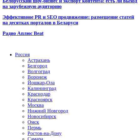
Белорусский шоу-бизнес и экспорт контента: есть ли выход
на зарубежную аудиторию
Эффективное PR и SEO продвижение:
размещение статей
на десятках порталов в Беларуси
Радио Аплюс Beat
Радио по странам
Россия
Астрахань
Белгород
Волгоград
Воронеж
Йошкар-Ола
Калининград
Краснодар
Красноярск
Москва
Нижний Новгород
Новосибирск
Омск
Пермь
Ростов-на-Дону
Самара