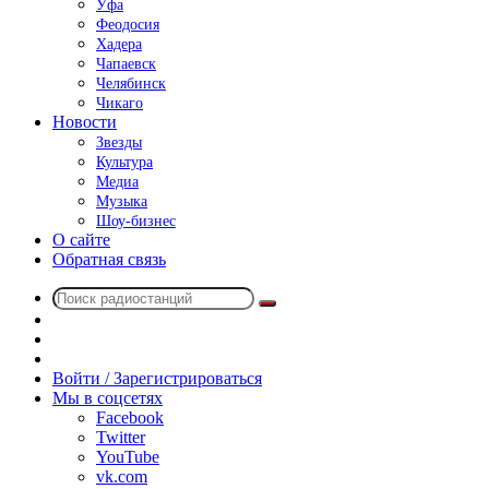
Уфа
Феодосия
Хадера
Чапаевск
Челябинск
Чикаго
Новости
Звезды
Культура
Медиа
Музыка
Шоу-бизнес
О сайте
Обратная связь
Поиск
Switch
радиостанций
skin
Sidebar
Случайное
радио
Войти / Зарегистрироваться
Мы в соцсетях
Facebook
Twitter
YouTube
vk.com