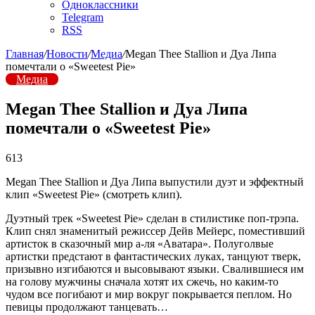
Одноклассники
Telegram
RSS
Главная
/
Новости
/
Медиа
/
Megan Thee Stallion и Дуа Липа
помечтали о «Sweetest Pie»
Медиа
Megan Thee Stallion и Дуа Липа
помечтали о «Sweetest Pie»
613
Megan Thee Stallion и Дуа Липа выпустили дуэт и эффектный
клип «Sweetest Pie» (смотреть клип).
Дуэтный трек «Sweetest Pie» сделан в стилистике поп-трэпа.
Клип снял знаменитый режиссер Дейв Мейерс, поместивший
артисток в сказочный мир а-ля «Аватара». Полуголвые
артистки предстают в фантастических луках, танцуют тверк,
призывно изгибаются и высовывают языки. Свалившиеся им
на голову мужчины сначала хотят их сжечь, но каким-то
чудом все погибают и мир вокруг покрывается пеплом. Но
певицы продолжают танцевать…