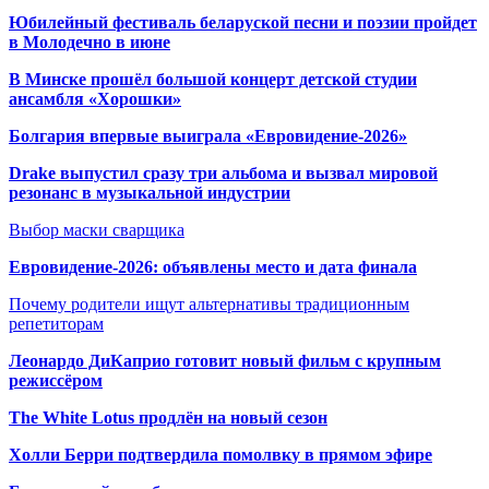
Юбилейный фестиваль беларуской песни и поэзии пройдет
в Молодечно в июне
В Минске прошёл большой концерт детской студии
ансамбля «Хорошки»
Болгария впервые выиграла «Евровидение-2026»
Drake выпустил сразу три альбома и вызвал мировой
резонанс в музыкальной индустрии
Выбор маски сварщика
Евровидение-2026: объявлены место и дата финала
Почему родители ищут альтернативы традиционным
репетиторам
Леонардо ДиКаприо готовит новый фильм с крупным
режиссёром
The White Lotus продлён на новый сезон
Холли Берри подтвердила помолвк
у в прямом эфире