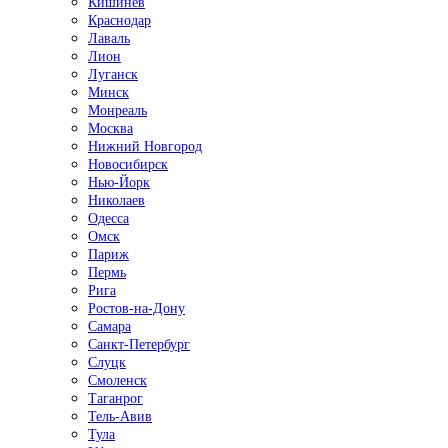
Кишинёв
Краснодар
Лаваль
Лион
Луганск
Минск
Монреаль
Москва
Нижний Новгород
Новосибирск
Нью-Йорк
Николаев
Одесса
Омск
Париж
Пермь
Рига
Ростов-на-Дону
Самара
Санкт-Петербург
Слуцк
Смоленск
Таганрог
Тель-Авив
Тула