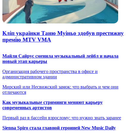
Кліп українки Таню Муіньо здобув престижну
премію MTV VMA
Майли Сайрус сменила музыкальный лейбл и начала
новый этап карьеры
Организация рабочего пространства в офисе и
административном здании
Мирский или Несвижский замок: что выбрать и чем они
отличаются
Как музыкальные стриминги меняют карьеру
современных артистов
Первый раз в бассейн взрослому: что нужно знать заранее
Sienna Spiro стала главной героиней New Music Daily