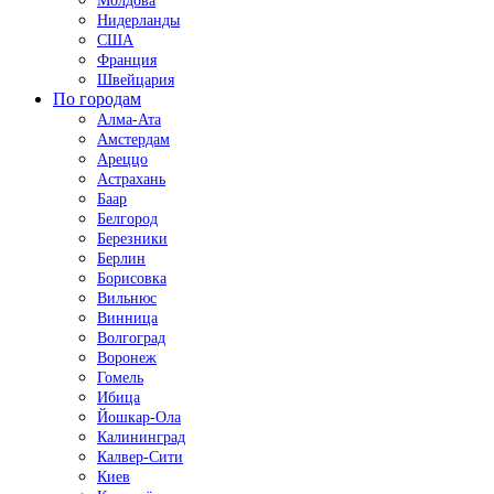
Молдова
Нидерланды
США
Франция
Швейцария
По городам
Алма-Ата
Амстердам
Ареццо
Астрахань
Баар
Белгород
Березники
Берлин
Борисовка
Вильнюс
Винница
Волгоград
Воронеж
Гомель
Ибица
Йошкар-Ола
Калининград
Калвер-Сити
Киев