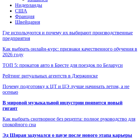
Нидерланды
США
Франция
Швейцария
Где используются и почему их выбирают производственные
предприятия
Как выбрать онлайн-курс: признаки качественного обучения в
2026 году
ТОП 5: прокатов авто в Бресте для поездок по Беларуси
Рейтинг ритуальных агентств в Дзержинске
Почему подготовку к ЦТ и ЦЭ лучше начинать летом, а не
осенью
В мировой музыкальной индустрии появится новый
гигант
Как выбрать снотворное без рецепта: полное руководство для
спокойного сна
Эд Ширан задумался о паузе после нового этапа карьеры