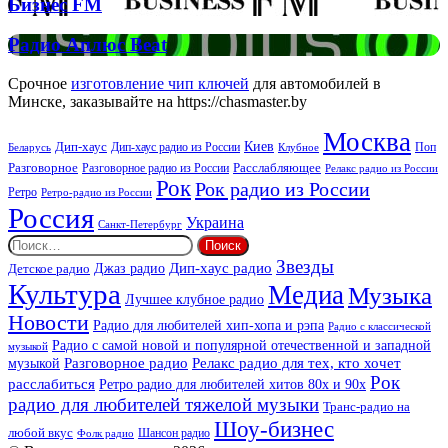
Бизнес
Бизнес FM
FM
Радио
Радио Аплюс Beat
Аплюс
Beat
Срочное
изготовление чип ключей
для автомобилей в
Минске, заказывайте на https://chasmaster.by
Москва
Киев
Дип-хаус
Дип-хаус радио из России
Клубное
Поп
Беларусь
Разговорное
Расслабляющее
Разговорное радио из России
Релакс радио из России
Рок
Рок радио из России
Ретро
Ретро-радио из России
Россия
Украина
Санкт-Петербург
Найти:
Звезды
Дип-хаус радио
Джаз радио
Детское радио
Культура
Медиа
Музыка
Лучшее клубное радио
Новости
Радио для любителей хип-хопа и рэпа
Радио с классической
Радио с самой новой и популярной отечественной и западной
музыкой
музыкой
Разговорное радио
Релакс радио для тех, кто хочет
Рок
расслабиться
Ретро радио для любителей хитов 80х и 90х
радио для любителей тяжелой музыки
Транс-радио на
Шоу-бизнес
любой вкус
Шансон радио
Фолк радио