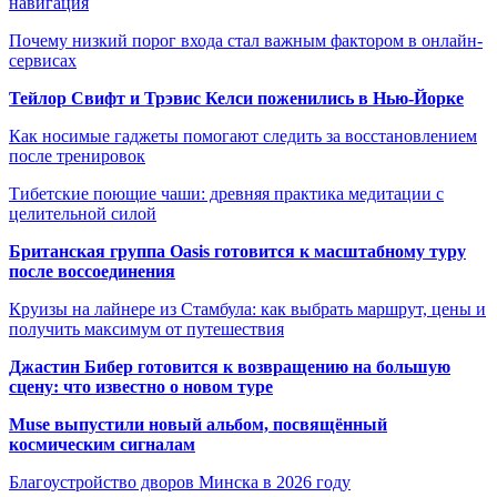
навигация
Почему низкий порог входа стал важным фактором в онлайн-
сервисах
Тейлор Свифт и Трэвис Келси поженились в Нью-Йорке
Как носимые гаджеты помогают следить за восстановлением
после тренировок
Тибетские поющие чаши: древняя практика медитации с
целительной силой
Британская группа Oasis готовится к масштабному туру
после воссоединения
Круизы на лайнере из Стамбула: как выбрать маршрут, цены и
получить максимум от путешествия
Джастин Бибер готовится к возвращению на большую
сцену: что известно о новом туре
Muse выпустили новый альбом, посвящённый
космическим сигналам
Благоустройство дворов Минска в 2026 году