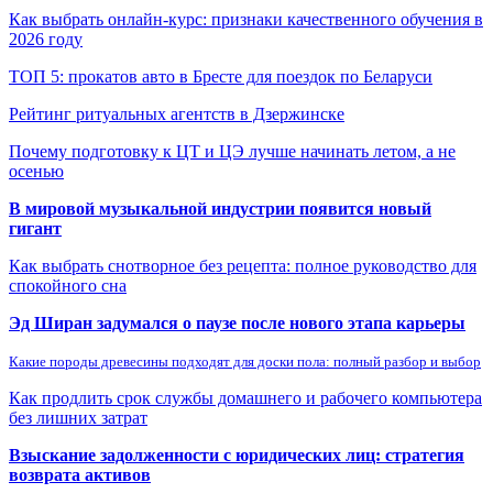
Как выбрать онлайн-курс: признаки качественного обучения в
2026 году
ТОП 5: прокатов авто в Бресте для поездок по Беларуси
Рейтинг ритуальных агентств в Дзержинске
Почему подготовку к ЦТ и ЦЭ лучше начинать летом, а не
осенью
В мировой музыкальной индустрии появится новый
гигант
Как выбрать снотворное без рецепта: полное руководство для
спокойного сна
Эд Ширан задумался о паузе после нового этапа карьеры
Какие породы древесины подходят для доски пола: полный разбор и выбор
Как продлить срок службы домашнего и рабочего компьютера
без лишних затрат
Взыскание задолженности с юридических лиц: стратегия
возврата активов