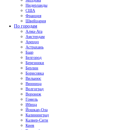
Молдова
Нидерланды
США
Франция
Швейцария
По городам
Алма-Ата
Амстердам
Ареццо
Астрахань
Баар
Белгород
Березники
Берлин
Борисовка
Вильнюс
Винница
Волгоград
Воронеж
Гомель
Ибица
Йошкар-Ола
Калининград
Калвер-Сити
Киев