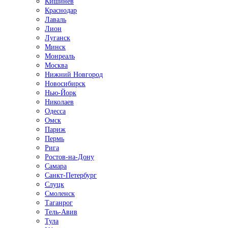
Кишинёв
Краснодар
Лаваль
Лион
Луганск
Минск
Монреаль
Москва
Нижний Новгород
Новосибирск
Нью-Йорк
Николаев
Одесса
Омск
Париж
Пермь
Рига
Ростов-на-Дону
Самара
Санкт-Петербург
Слуцк
Смоленск
Таганрог
Тель-Авив
Тула