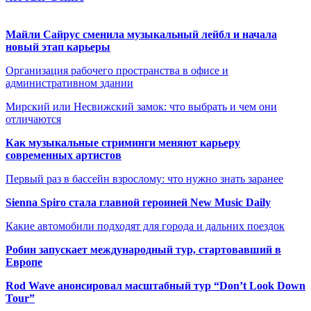
Майли Сайрус сменила музыкальный лейбл и начала
новый этап карьеры
Организация рабочего пространства в офисе и
административном здании
Мирский или Несвижский замок: что выбрать и чем они
отличаются
Как музыкальные стриминги меняют карьеру
современных артистов
Первый раз в бассейн взрослому: что нужно знать заранее
Sienna Spiro стала главной героиней New Music Daily
Какие автомобили подходят для города и дальних поездок
Робин запускает международный тур, стартовавший в
Европе
Rod Wave анонсировал масштабный тур “Don’t Look Down
Tour”