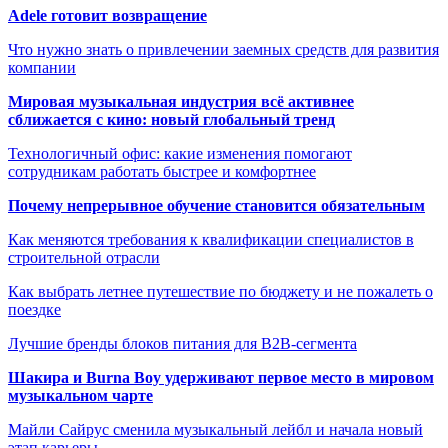
Adele готовит возвращение
Что нужно знать о привлечении заемных средств для развития
компании
Мировая музыкальная индустрия всё активнее
сближается с кино: новый глобальный тренд
Технологичный офис: какие изменения помогают
сотрудникам работать быстрее и комфортнее
Почему непрерывное обучение становится обязательным
Как меняются требования к квалификации специалистов в
строительной отрасли
Как выбрать летнее путешествие по бюджету и не пожалеть о
поездке
Лучшие бренды блоков питания для B2B-сегмента
Шакира и Burna Boy удерживают первое место в мировом
музыкальном чарте
Майли Сайрус сменила музыкальный лейбл и начала новый
этап карьеры