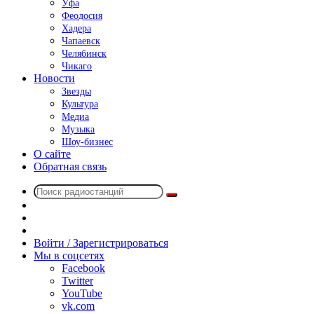
Уфа
Феодосия
Хадера
Чапаевск
Челябинск
Чикаго
Новости
Звезды
Культура
Медиа
Музыка
Шоу-бизнес
О сайте
Обратная связь
Поиск
Switch
радиостанций
skin
Sidebar
Случайное
радио
Войти / Зарегистрироваться
Мы в соцсетях
Facebook
Twitter
YouTube
vk.com