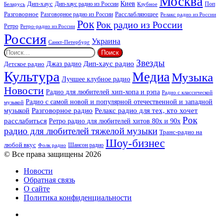
Москва
Киев
Дип-хаус
Дип-хаус радио из России
Клубное
Поп
Беларусь
Разговорное
Расслабляющее
Разговорное радио из России
Релакс радио из России
Рок
Рок радио из России
Ретро
Ретро-радио из России
Россия
Украина
Санкт-Петербург
Найти:
Звезды
Дип-хаус радио
Джаз радио
Детское радио
Культура
Медиа
Музыка
Лучшее клубное радио
Новости
Радио для любителей хип-хопа и рэпа
Радио с классической
Радио с самой новой и популярной отечественной и западной
музыкой
музыкой
Разговорное радио
Релакс радио для тех, кто хочет
Рок
расслабиться
Ретро радио для любителей хитов 80х и 90х
радио для любителей тяжелой музыки
Транс-радио на
Шоу-бизнес
любой вкус
Шансон радио
Фолк радио
© Все права защищены 2026
Новости
Обратная связь
О сайте
Политика конфиденциальности
Facebook