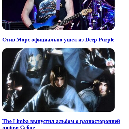
Стив Морс официально ушел из Deep Purple
The Limba выпустил альбом о разносторонней
любви Celine