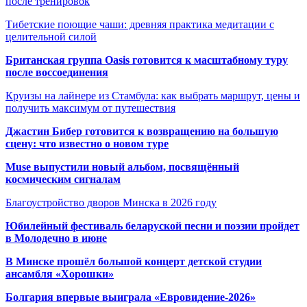
после тренировок
Тибетские поющие чаши: древняя практика медитации с
целительной силой
Британская группа Oasis готовится к масштабному туру
после воссоединения
Круизы на лайнере из Стамбула: как выбрать маршрут, цены и
получить максимум от путешествия
Джастин Бибер готовится к возвращению на большую
сцену: что известно о новом туре
Muse выпустили новый альбом, посвящённый
космическим сигналам
Благоустройство дворов Минска в 2026 году
Юбилейный фестиваль беларуской песни и поэзии пройдет
в Молодечно в июне
В Минске прошёл большой концерт детской студии
ансамбля «Хорошки»
Болгария впервые выиграла «Евровидение-2026»