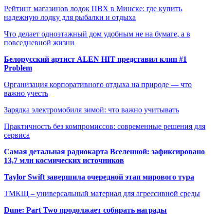
Рейтинг магазинов лодок ПВХ в Минске: где купить
надежную лодку для рыбалки и отдыха
Что делает одноэтажный дом удобным не на бумаге, а в
повседневной жизни
Белорусский артист ALEN HIT представил клип #1
Problem
Организация корпоративного отдыха на природе — что
важно учесть
Зарядка электромобиля зимой: что важно учитывать
Практичность без компромиссов: современные решения для
сервиса
Самая детальная радиокарта Вселенной: зафиксировано
13,7 млн космических источников
Taylor Swift завершила очередной этап мирового тура
ТМКЩ – универсальный материал для агрессивной среды
Dune: Part Two продолжает собирать награды