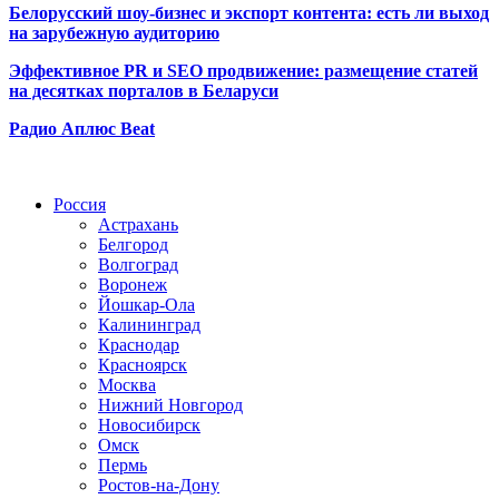
Белорусский шоу-бизнес и экспорт контента: есть ли выход
на зарубежную аудиторию
Эффективное PR и SEO продвижение:
размещение статей
на десятках порталов в Беларуси
Радио Аплюс Beat
Радио по странам
Россия
Астрахань
Белгород
Волгоград
Воронеж
Йошкар-Ола
Калининград
Краснодар
Красноярск
Москва
Нижний Новгород
Новосибирск
Омск
Пермь
Ростов-на-Дону