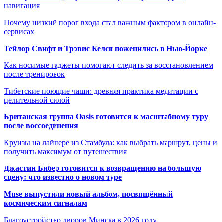
навигация
Почему низкий порог входа стал важным фактором в онлайн-
сервисах
Тейлор Свифт и Трэвис Келси поженились в Нью-Йорке
Как носимые гаджеты помогают следить за восстановлением
после тренировок
Тибетские поющие чаши: древняя практика медитации с
целительной силой
Британская группа Oasis готовится к масштабному туру
после воссоединения
Круизы на лайнере из Стамбула: как выбрать маршрут, цены и
получить максимум от путешествия
Джастин Бибер готовится к возвращению на большую
сцену: что известно о новом туре
Muse выпустили новый альбом, посвящённый
космическим сигналам
Благоустройство дворов Минска в 2026 году