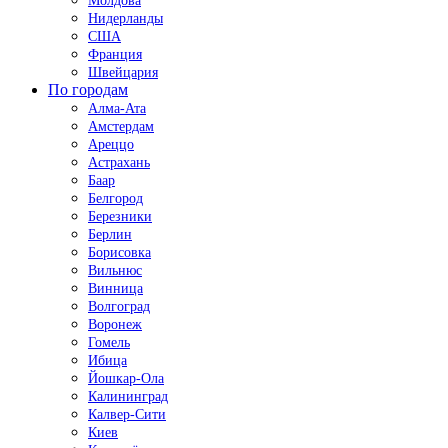
Молдова
Нидерланды
США
Франция
Швейцария
По городам
Алма-Ата
Амстердам
Ареццо
Астрахань
Баар
Белгород
Березники
Берлин
Борисовка
Вильнюс
Винница
Волгоград
Воронеж
Гомель
Ибица
Йошкар-Ола
Калининград
Калвер-Сити
Киев