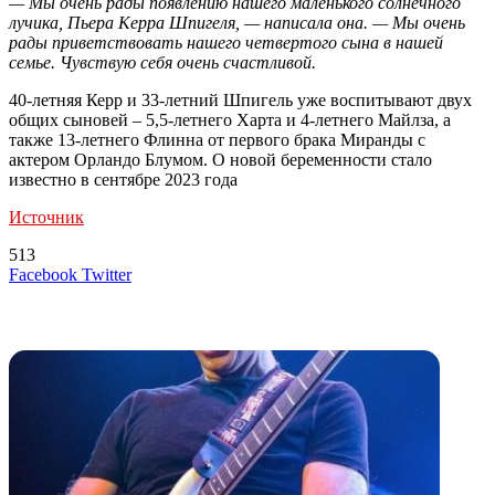
— Мы очень рады появлению нашего маленького солнечного
лучика, Пьера Керра Шпигеля, — написала она. — Мы очень
рады приветствовать нашего четвертого сына в нашей
семье. Чувствую себя очень счастливой.
40-летняя Керр и 33-летний Шпигель уже воспитывают двух
общих сыновей – 5,5-летнего Харта и 4-летнего Майлза, а
также 13-летнего Флинна от первого брака Миранды с
актером Орландо Блумом. О новой беременности стало
известно в сентябре 2023 года
Источник
513
LinkedIn
Tumblr
Reddit
Вконтакте
Одноклассники
Skype
Messenger
Messenger
WhatsApp
Telegram
Viber
Line
Поделиться
Печатать
Facebook
Twitter
через
электронную
Похожие радио
почту