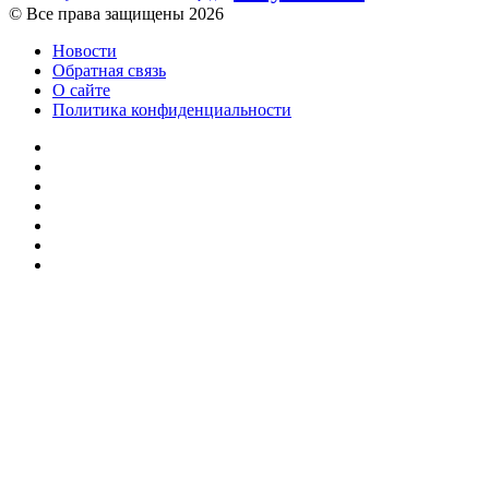
© Все права защищены 2026
Новости
Обратная связь
О сайте
Политика конфиденциальности
Facebook
Twitter
YouTube
vk.com
Одноклассники
Telegram
RSS
Кнопка
«Наверх»