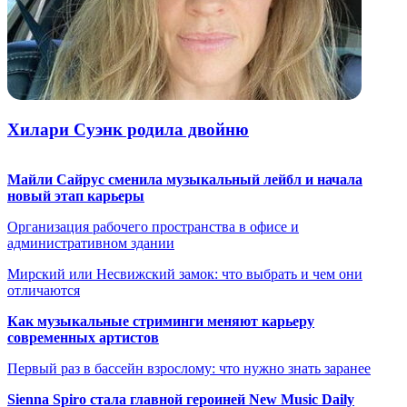
Хилари Cуэнк родила двойню
Майли Сайрус сменила музыкальный лейбл и начала
новый этап карьеры
Организация рабочего пространства в офисе и
административном здании
Мирский или Несвижский замок: что выбрать и чем они
отличаются
Как музыкальные стриминги меняют карьеру
современных артистов
Первый раз в бассейн взрослому: что нужно знать заранее
Sienna Spiro стала главной героиней New Music Daily