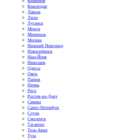
Кишинёв
Краснодар
Лаваль
Лион
Луганск
Минск
Монреаль
Москва
Нижний Новгород
Новосибирск
Нью-Йорк
Николаев
Одесса
Омск
Париж
Пермь
Рига
Ростов-на-Дону
Самара
Санкт-Петербург
Слуцк
Смоленск
Таганрог
Тель-Авив
Тула