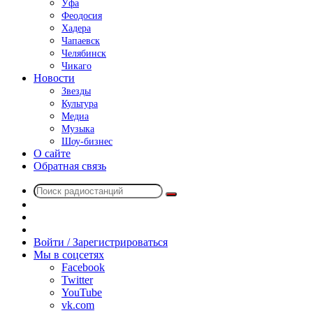
Уфа
Феодосия
Хадера
Чапаевск
Челябинск
Чикаго
Новости
Звезды
Культура
Медиа
Музыка
Шоу-бизнес
О сайте
Обратная связь
Поиск
Switch
радиостанций
skin
Sidebar
Случайное
радио
Войти / Зарегистрироваться
Мы в соцсетях
Facebook
Twitter
YouTube
vk.com