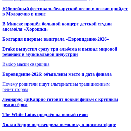
Юбилейный фестиваль беларуской песни и поэзии пройдет
в Молодечно в июне
В Минске прошёл большой концерт детской студии
ансамбля «Хорошки»
Болгария впервые выиграла «Евровидение-2026»
Drake выпустил сразу три альбома и вызвал мировой
резонанс в музыкальной индустрии
Выбор маски сварщика
Евровидение-2026: объявлены место и дата финала
Почему родители ищут альтернативы традиционным
репетиторам
Леонардо ДиКаприо готовит новый фильм с крупным
режиссёром
The White Lotus продлён на новый сезон
Холли Берри подтвердила помолвк
у в прямом эфире