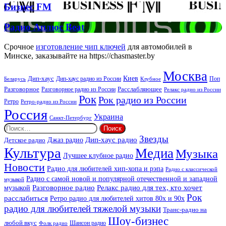
Бизнес
Бизнес FM
FM
Радио
Радио Аплюс Beat
Аплюс
Beat
Срочное
изготовление чип ключей
для автомобилей в
Минске, заказывайте на https://chasmaster.by
Москва
Киев
Дип-хаус
Дип-хаус радио из России
Клубное
Поп
Беларусь
Разговорное
Расслабляющее
Разговорное радио из России
Релакс радио из России
Рок
Рок радио из России
Ретро
Ретро-радио из России
Россия
Украина
Санкт-Петербург
Найти:
Звезды
Дип-хаус радио
Джаз радио
Детское радио
Культура
Медиа
Музыка
Лучшее клубное радио
Новости
Радио для любителей хип-хопа и рэпа
Радио с классической
Радио с самой новой и популярной отечественной и западной
музыкой
музыкой
Разговорное радио
Релакс радио для тех, кто хочет
Рок
расслабиться
Ретро радио для любителей хитов 80х и 90х
радио для любителей тяжелой музыки
Транс-радио на
Шоу-бизнес
любой вкус
Шансон радио
Фолк радио