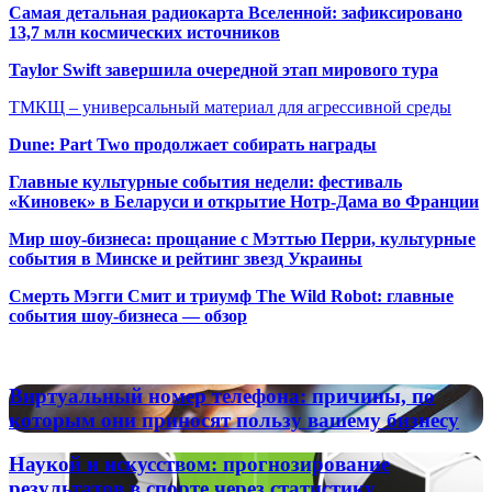
Самая детальная радиокарта Вселенной: зафиксировано
13,7 млн космических источников
Taylor Swift завершила очередной этап мирового тура
ТМКЩ – универсальный материал для агрессивной среды
Dune: Part Two продолжает собирать награды
Главные культурные события недели: фестиваль
«Киновек» в Беларуси и открытие Нотр-Дама во Франции
Мир шоу-бизнеса: прощание с Мэттью Перри, культурные
события в Минске и рейтинг звезд Украины
Смерть Мэгги Смит и триумф The Wild Robot: главные
события шоу-бизнеса — обзор
Популярные радиостанции
Виртуальный
Виртуальный номер телефона: причины, по
номер
которым они приносят пользу вашему бизнесу
телефона:
причины,
Наукой
Наукой и искусством: прогнозирование
по
и
результатов в спорте через статистику,
которым