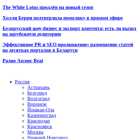
The White Lotus продлён на новый сезон
Холли Берри подтвердила помолвк
у в прямом эфире
Белорусский шоу-бизнес и экспорт контента: есть ли выход
на зарубежную аудиторию
Эффективное PR и SEO продвижение:
размещение статей
на десятках порталов в Беларуси
Радио Аплюс Beat
Радио по странам
Россия
Астрахань
Белгород
Волгоград
Воронеж
Йошкар-Ола
Калининград
Краснодар
Красноярск
Москва
Нижний Новгород