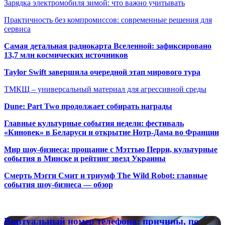
Зарядка электромобиля зимой: что важно учитывать
Практичность без компромиссов: современные решения для
сервиса
Самая детальная радиокарта Вселенной: зафиксировано
13,7 млн космических источников
Taylor Swift завершила очередной этап мирового тура
ТМКЩ – универсальный материал для агрессивной среды
Dune: Part Two продолжает собирать награды
Главные культурные события недели: фестиваль
«Киновек» в Беларуси и открытие Нотр-Дама во Франции
Мир шоу-бизнеса: прощание с Мэттью Перри, культурные
события в Минске и рейтинг звезд Украины
Смерть Мэгги Смит и триумф The Wild Robot: главные
события шоу-бизнеса — обзор
Популярные радиостанции
Виртуальный
Виртуальный номер телефона: причины, по