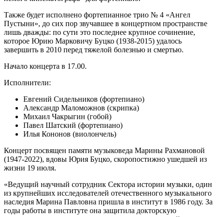
Также будет исполнено фортепианное трио № 4 «Ангел
Пустыни», до сих пор звучавшее в концертном пространстве
лишь дважды: по сути это последнее крупное сочинение,
которое Юрию Марковичу Буцко (1938-2015) удалось
завершить в 2010 перед тяжелой болезнью и смертью.
Начало концерта в 17.00.
Исполнители:
Евгений Сидельников (фортепиано)
Александр Маломожнов (скрипка)
Михаил Чакрыгин (гобой)
Павел Шатский (фортепиано)
Илья Кононов (виолончель)
Концерт посвящен памяти музыковеда Марины Рахмановой
(1947-2022), вдовы Юрия Буцко, скоропостижно ушедшей из
жизни 19 июля.
«Ведущий научный сотрудник Сектора истории музыки, один
из крупнейших исследователей отечественного музыкального
наследия Марина Павловна пришла в институт в 1986 году. За
годы работы в институте она защитила докторскую