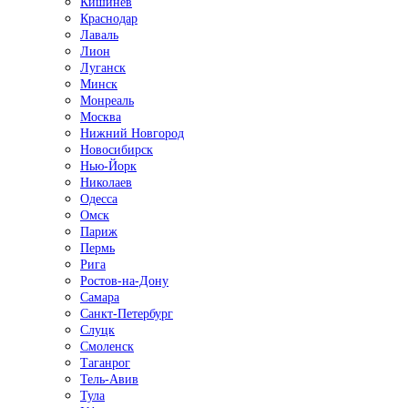
Кишинёв
Краснодар
Лаваль
Лион
Луганск
Минск
Монреаль
Москва
Нижний Новгород
Новосибирск
Нью-Йорк
Николаев
Одесса
Омск
Париж
Пермь
Рига
Ростов-на-Дону
Самара
Санкт-Петербург
Слуцк
Смоленск
Таганрог
Тель-Авив
Тула