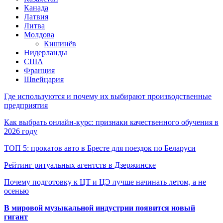
Канада
Латвия
Литва
Молдова
Кишинёв
Нидерланды
США
Франция
Швейцария
Где используются и почему их выбирают производственные
предприятия
Как выбрать онлайн-курс: признаки качественного обучения в
2026 году
ТОП 5: прокатов авто в Бресте для поездок по Беларуси
Рейтинг ритуальных агентств в Дзержинске
Почему подготовку к ЦТ и ЦЭ лучше начинать летом, а не
осенью
В мировой музыкальной индустрии появится новый
гигант