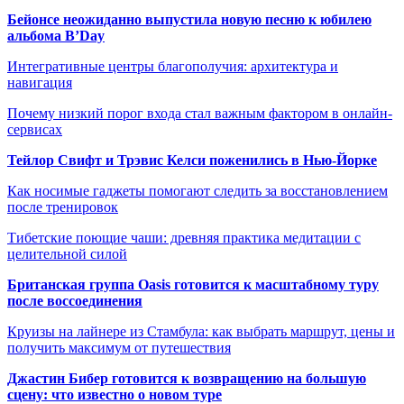
Бейонсе неожиданно выпустила новую песню к юбилею
альбома B’Day
Интегративные центры благополучия: архитектура и
навигация
Почему низкий порог входа стал важным фактором в онлайн-
сервисах
Тейлор Свифт и Трэвис Келси поженились в Нью-Йорке
Как носимые гаджеты помогают следить за восстановлением
после тренировок
Тибетские поющие чаши: древняя практика медитации с
целительной силой
Британская группа Oasis готовится к масштабному туру
после воссоединения
Круизы на лайнере из Стамбула: как выбрать маршрут, цены и
получить максимум от путешествия
Джастин Бибер готовится к возвращению на большую
сцену: что известно о новом туре