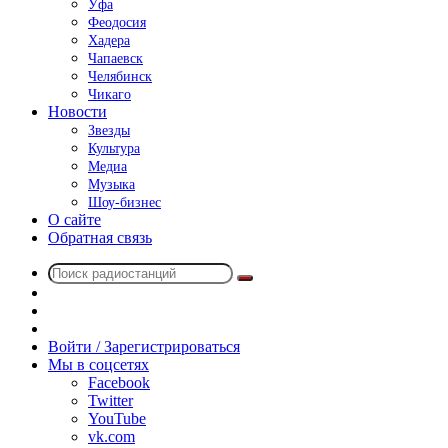
Уфа
Феодосия
Хадера
Чапаевск
Челябинск
Чикаго
Новости
Звезды
Культура
Медиа
Музыка
Шоу-бизнес
О сайте
Обратная связь
Поиск
Switch
радиостанций
skin
Sidebar
Случайное
радио
Войти / Зарегистрироваться
Мы в соцсетях
Facebook
Twitter
YouTube
vk.com