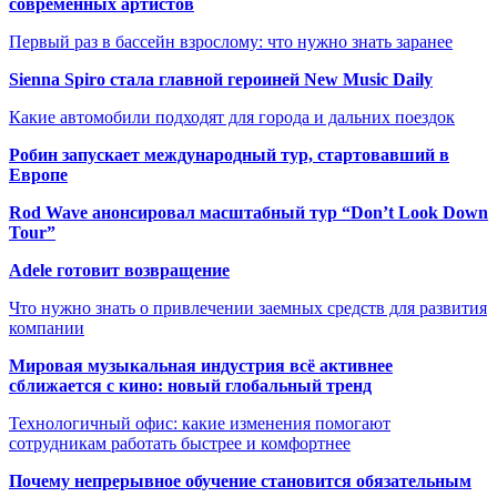
современных артистов
Первый раз в бассейн взрослому: что нужно знать заранее
Sienna Spiro стала главной героиней New Music Daily
Какие автомобили подходят для города и дальних поездок
Робин запускает международный тур, стартовавший в
Европе
Rod Wave анонсировал масштабный тур “Don’t Look Down
Tour”
Adele готовит возвращение
Что нужно знать о привлечении заемных средств для развития
компании
Мировая музыкальная индустрия всё активнее
сближается с кино: новый глобальный тренд
Технологичный офис: какие изменения помогают
сотрудникам работать быстрее и комфортнее
Почему непрерывное обучение становится обязательным