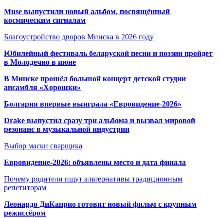
Muse выпустили новый альбом, посвящённый
космическим сигналам
Благоустройство дворов Минска в 2026 году
Юбилейный фестиваль беларуской песни и поэзии пройдет
в Молодечно в июне
В Минске прошёл большой концерт детской студии
ансамбля «Хорошки»
Болгария впервые выиграла «Евровидение-2026»
Drake выпустил сразу три альбома и вызвал мировой
резонанс в музыкальной индустрии
Выбор маски сварщика
Евровидение-2026: объявлены место и дата финала
Почему родители ищут альтернативы традиционным
репетиторам
Леонардо ДиКаприо готовит новый фильм с крупным
режиссёром