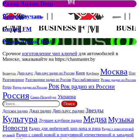
Рок
Джона
Радио
Радио Аплюс Deep
та
Аплюс
Брітні
Deep
Время
Время Звучать
Спірс
Звучать
Бизнес
Бизнес FM
FM
Радио
Радио Аплюс Beat
Аплюс
Beat
Срочное
изготовление чип ключей
для автомобилей в
Минске, заказывайте на https://chasmaster.by
Москва
Киев
Дип-хаус
Дип-хаус радио из России
Клубное
Поп
Беларусь
Разговорное
Расслабляющее
Разговорное радио из России
Релакс радио из России
Рок
Рок радио из России
Ретро
Ретро-радио из России
Россия
Украина
Санкт-Петербург
Найти:
Звезды
Дип-хаус радио
Джаз радио
Детское радио
Культура
Медиа
Музыка
Лучшее клубное радио
Новости
Радио для любителей хип-хопа и рэпа
Радио с классической
Радио с самой новой и популярной отечественной и западной
музыкой