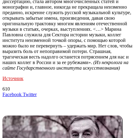
диссертацию, стала автором многочисленных статей и
монографии и, главное, никогда не прекращала неизменно
преданно, искренне служить русской музыкальной культуре,
открывать забытые имена, произведения, давая свою
оригинальную трактовку многим явлениям отечественной
музыки в статьях, очерках, выступлениях. <…> Марина
Павловна служила для Сектора истории музыки, коллег
института неизменной точкой опоры, с помощью которой
можно было не перевернуть – удержать мир. Нет слов, чтобы
выразить боль от непоправимой потери. Страшная,
трагическая весть надолго останется потрясением для нас и
наших коллег в России и за ее рубежами».
(Из
некролога
на
сайте Государственного института искусствознания)
Источник
610
LinkedIn
Tumblr
Reddit
Вконтакте
Одноклассники
Skype
Messenger
Messenger
WhatsApp
Telegram
Viber
Line
Поделиться
Печатать
Facebook
Twitter
через
электронную
Похожие радио
почту