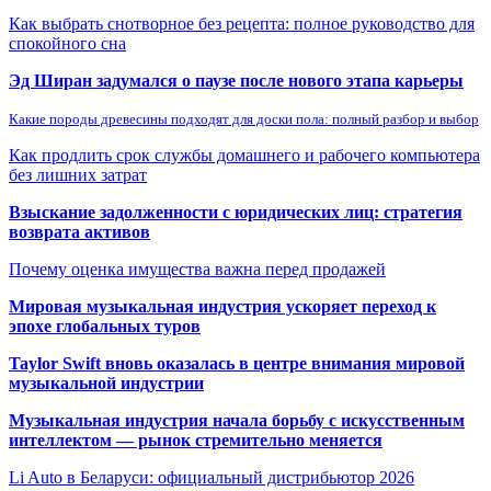
Как выбрать снотворное без рецепта: полное руководство для
спокойного сна
Эд Ширан задумался о паузе после нового этапа карьеры
Какие породы древесины подходят для доски пола: полный разбор и выбор
Как продлить срок службы домашнего и рабочего компьютера
без лишних затрат
Взыскание задолженности с юридических лиц: стратегия
возврата активов
Почему оценка имущества важна перед продажей
Мировая музыкальная индустрия ускоряет переход к
эпохе глобальных туров
Taylor Swift вновь оказалась в центре внимания мировой
музыкальной индустрии
Музыкальная индустрия начала борьбу с искусственным
интеллектом — рынок стремительно меняется
Li Auto в Беларуси: официальный дистрибьютор 2026