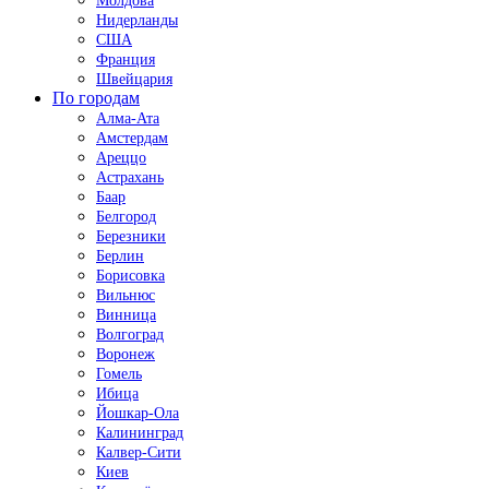
Молдова
Нидерланды
США
Франция
Швейцария
По городам
Алма-Ата
Амстердам
Ареццо
Астрахань
Баар
Белгород
Березники
Берлин
Борисовка
Вильнюс
Винница
Волгоград
Воронеж
Гомель
Ибица
Йошкар-Ола
Калининград
Калвер-Сити
Киев