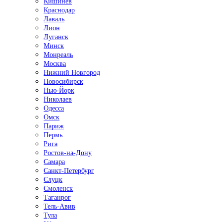
Кишинёв
Краснодар
Лаваль
Лион
Луганск
Минск
Монреаль
Москва
Нижний Новгород
Новосибирск
Нью-Йорк
Николаев
Одесса
Омск
Париж
Пермь
Рига
Ростов-на-Дону
Самара
Санкт-Петербург
Слуцк
Смоленск
Таганрог
Тель-Авив
Тула