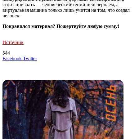
стоит признать — человеческий гений неисчерпаем, а
виртуальная машина только лишь учится на том, что создал
человек.
Понравился материал? Пожертвуйте любую сумму!
Источник
544
LinkedIn
Tumblr
Reddit
Вконтакте
Одноклассники
Skype
Messenger
Messenger
WhatsApp
Telegram
Viber
Line
Поделиться
Печатать
Facebook
Twitter
через
электронную
Похожие радио
почту