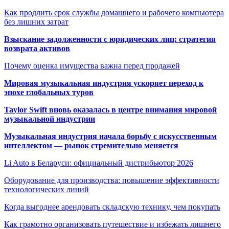
Как продлить срок службы домашнего и рабочего компьютера
без лишних затрат
Взыскание задолженности с юридических лиц: стратегия
возврата активов
Почему оценка имущества важна перед продажей
Мировая музыкальная индустрия ускоряет переход к
эпохе глобальных туров
Taylor Swift вновь оказалась в центре внимания мировой
музыкальной индустрии
Музыкальная индустрия начала борьбу с искусственным
интеллектом — рынок стремительно меняется
Li Auto в Беларуси: официальный дистрибьютор 2026
Оборудование для производства: повышение эффективности
технологических линий
Когда выгоднее арендовать складскую технику, чем покупать
Как грамотно организовать путешествие и избежать лишнего