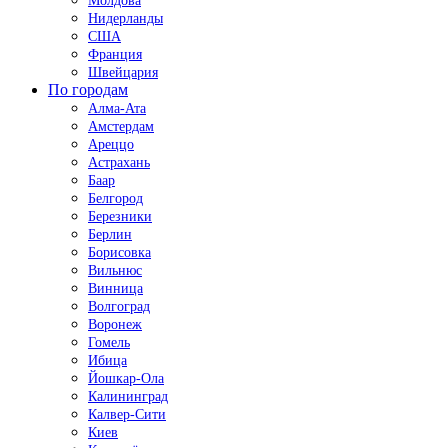
Молдова
Нидерланды
США
Франция
Швейцария
По городам
Алма-Ата
Амстердам
Ареццо
Астрахань
Баар
Белгород
Березники
Берлин
Борисовка
Вильнюс
Винница
Волгоград
Воронеж
Гомель
Ибица
Йошкар-Ола
Калининград
Калвер-Сити
Киев