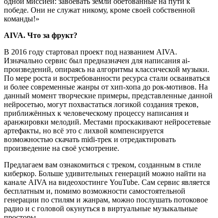
одной миссией: завоевать земли обетованные на пути к
победе. Они не служат никому, кроме своей собственной
команды!»
AIVA. Что за фрукт?
В 2016 году стартовал проект под названием AIVA.
Изначально сервис был предназначен для написания ai-
произведений, опираясь на алгоритмы классической музыки.
По мере роста и востребованности ресурса стали осваиваться
и более современные жанры от хип-хопа до рок-мотивов. На
данный момент творческие примеры, представленные данной
нейросетью, могут похвастаться логикой создания треков,
приближённых к человеческому процессу написания и
аранжировки мелодий. Местами проскакивают нейросетевые
артефакты, но всё это с лихвой компенсируется
возможностью скачать midi-трек и отредактировать
произведение на своё усмотрение.
Предлагаем вам ознакомиться с треком, созданным в стиле
киберкор. Больше удивительных генераций можно найти на
канале AIVA на видеохостинге YouTube. Сам сервис является
бесплатным и, помимо возможности самостоятельной
генерации по стилям и жанрам, можно послушать потоковое
радио и с головой окунуться в виртуальные музыкальные
просторы.