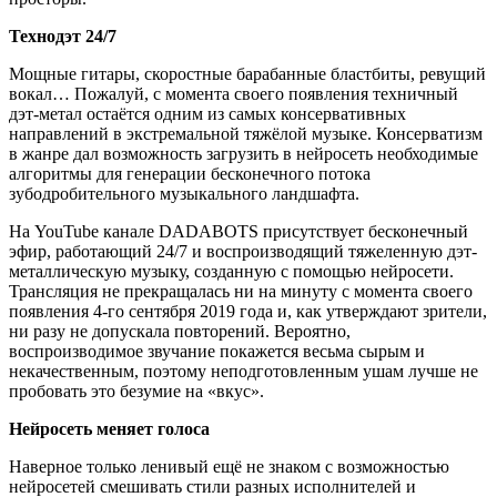
Технодэт 24/7
Мощные гитары, скоростные барабанные бластбиты, ревущий
вокал… Пожалуй, с момента своего появления техничный
дэт-метал остаётся одним из самых консервативных
направлений в экстремальной тяжёлой музыке. Консерватизм
в жанре дал возможность загрузить в нейросеть необходимые
алгоритмы для генерации бесконечного потока
зубодробительного музыкального ландшафта.
На YouTube канале DADABOTS присутствует бесконечный
эфир, работающий 24/7 и воспроизводящий тяжеленную дэт-
металлическую музыку, созданную с помощью нейросети.
Трансляция не прекращалась ни на минуту с момента своего
появления 4-го сентября 2019 года и, как утверждают зрители,
ни разу не допускала повторений. Вероятно,
воспроизводимое звучание покажется весьма сырым и
некачественным, поэтому неподготовленным ушам лучше не
пробовать это безумие на «вкус».
Нейросеть меняет голоса
Наверное только ленивый ещё не знаком с возможностью
нейросетей смешивать стили разных исполнителей и