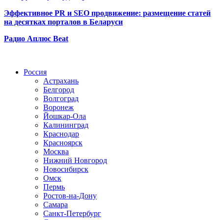
Эффективное PR и SEO продвижение:
размещение статей
на десятках порталов в Беларуси
Радио Аплюс Beat
Радио по странам
Россия
Астрахань
Белгород
Волгоград
Воронеж
Йошкар-Ола
Калининград
Краснодар
Красноярск
Москва
Нижний Новгород
Новосибирск
Омск
Пермь
Ростов-на-Дону
Самара
Санкт-Петербург