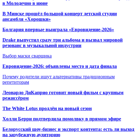
в Молодечно в июне
В Минске прошёл большой концерт детской студии
ансамбля «Хорошки»
Болгария впервые выиграла «Евровидение-2026»
Drake выпустил сразу три альбома и вызвал мировой
резонанс в музыкальной индустрии
Выбор маски сварщика
Евровидение-2026: объявлены место и дата финала
Почему родители ищут альтернативы традиционным
репетиторам
Леонардо ДиКаприо готовит новый фильм с крупным
режиссёром
The White Lotus продлён на новый сезон
Холли Берри подтвердила помолвк
у в прямом эфире
Белорусский шоу-бизнес и экспорт контента: есть ли выход
на зарубежную аудиторию