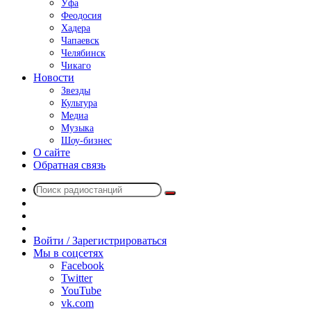
Уфа
Феодосия
Хадера
Чапаевск
Челябинск
Чикаго
Новости
Звезды
Культура
Медиа
Музыка
Шоу-бизнес
О сайте
Обратная связь
Поиск
Switch
радиостанций
skin
Sidebar
Случайное
радио
Войти / Зарегистрироваться
Мы в соцсетях
Facebook
Twitter
YouTube
vk.com