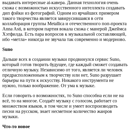
выдавать интересные ai-кавера. Данная технология очень
схожа с возможностью искусственного интеллекта создавать
дип фэйки из фотографий. Одним из ярчайших примером
такого творчества является завирусившаяся в сети
коллаборация группы Metallica и отечественного поп-проекта
Anna Asti, в котором партия вокала схожа с манерой Джеймса
Хэтфилда. Есть пара вопросов к музыкальной составляющей,
ибо «метла» никогда не звучала так современно и модерново.
Suno
Дальше всех в создании музыки продвинулся сервис Suno,
который готов творить будущее, где каждый сможет создавать
отличную музыку. Независимо от того, является ли человек
предрасположенным к творчеству или нет, Suno разрушает
барьеры на пути к искусству. Никакого инструмента не
нужно, только воображение. От ума к музыке.
Если говорить о возможностях, то Suno способна если не на
всё, то на многое. Создаёт музыку с голосом, работает со
множеством языков, в том числе и умеет воспроизводить
песни на русском, знает несметное количество жанров
музыки.
Что-то новое