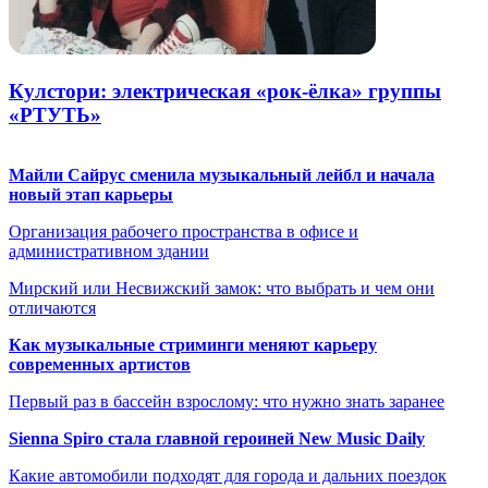
Кулстори: электрическая «рок-ёлка» группы
«РТУТЬ»
Майли Сайрус сменила музыкальный лейбл и начала
новый этап карьеры
Организация рабочего пространства в офисе и
административном здании
Мирский или Несвижский замок: что выбрать и чем они
отличаются
Как музыкальные стриминги меняют карьеру
современных артистов
Первый раз в бассейн взрослому: что нужно знать заранее
Sienna Spiro стала главной героиней New Music Daily
Какие автомобили подходят для города и дальних поездок