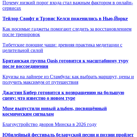
Почему низкий порог входа стал важным фактором в онлайн-
сервисах
Тейлор Свифт и Трэвис Келси поженились в Нью-Йорке
Как носимые гаджеты помогают следить за восстановлением
после тренировок
Тибетские поющие чаши: древняя практика медитации с
целительной силой
Британская группа Oasis готовится к масштабному туру
после воссоединения
Круизы на лайнере из Стамбула: как выбрать маршрут, цены и
получить максимум от путешествия
Джастин Бибер готовится к возвращению на большую
сцену: что известно о новом туре
Muse выпустили новый альбом, посвящённый
космическим сигналам
Благоустройство дворов Минска в 2026 году
Юбилейный фестиваль беларуской песни и поэзии пройдет