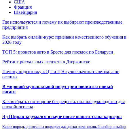
США
Франция
Швейцария
Где используются и почему их выбирают производственные
предприятия
Как выбрать онлайн-курс: признаки качественного обучения в
2026 году
ТОП 5: прокатов авто в Бресте для поездок по Беларуси
Рейтинг ритуальных агентств в Дзержинске
Почему подготовку к ЦТ и ЦЭ лучше начинать летом, а не
осенью
В мировой музыкальной индустрии появится новый
гигант
Как выбрать снотворное без рецепта: полное руководство для
спокойного сна
Эд Ширан задумался о паузе после нового этапа карьеры
Какие породы древесины подходят для доски пола: полный разбор и выбор