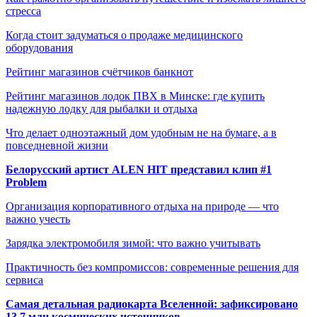
стресса
Когда стоит задуматься о продаже медицинского
оборудования
Рейтинг магазинов счётчиков банкнот
Рейтинг магазинов лодок ПВХ в Минске: где купить
надежную лодку для рыбалки и отдыха
Что делает одноэтажный дом удобным не на бумаге, а в
повседневной жизни
Белорусский артист ALEN HIT представил клип #1
Problem
Организация корпоративного отдыха на природе — что
важно учесть
Зарядка электромобиля зимой: что важно учитывать
Практичность без компромиссов: современные решения для
сервиса
Самая детальная радиокарта Вселенной: зафиксировано
13,7 млн космических источников