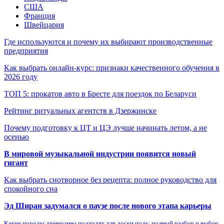
США
Франция
Швейцария
Где используются и почему их выбирают производственные
предприятия
Как выбрать онлайн-курс: признаки качественного обучения в
2026 году
ТОП 5: прокатов авто в Бресте для поездок по Беларуси
Рейтинг ритуальных агентств в Дзержинске
Почему подготовку к ЦТ и ЦЭ лучше начинать летом, а не
осенью
В мировой музыкальной индустрии появится новый
гигант
Как выбрать снотворное без рецепта: полное руководство для
спокойного сна
Эд Ширан задумался о паузе после нового этапа карьеры
Какие породы древесины подходят для доски пола: полный разбор и выбор