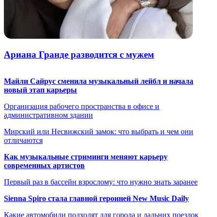
Ариана Гранде разводится с мужем
Майли Сайрус сменила музыкальный лейбл и начала
новый этап карьеры
Организация рабочего пространства в офисе и
административном здании
Мирский или Несвижский замок: что выбрать и чем они
отличаются
Как музыкальные стриминги меняют карьеру
современных артистов
Первый раз в бассейн взрослому: что нужно знать заранее
Sienna Spiro стала главной героиней New Music Daily
Какие автомобили подходят для города и дальних поездок