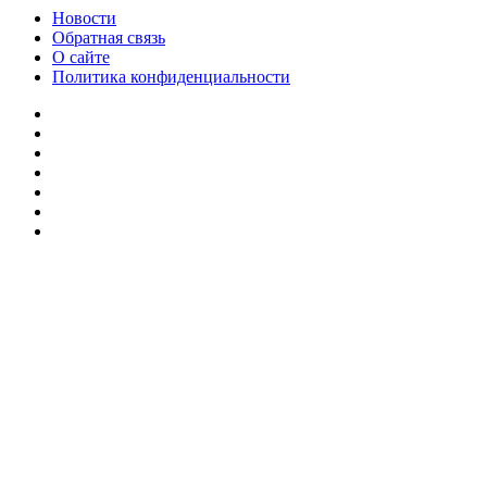
Новости
Обратная связь
О сайте
Политика конфиденциальности
Facebook
Twitter
YouTube
vk.com
Одноклассники
Telegram
RSS
Кнопка
«Наверх»