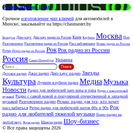
Радио
Радио Аплюс Beat
Аплюс
Beat
Срочное
изготовление чип ключей
для автомобилей в
Минске, заказывайте на https://chasmaster.by
Москва
Киев
Дип-хаус
Дип-хаус радио из России
Клубное
Поп
Беларусь
Разговорное
Расслабляющее
Разговорное радио из России
Релакс радио из России
Рок
Рок радио из России
Ретро
Ретро-радио из России
Россия
Украина
Санкт-Петербург
Найти:
Звезды
Дип-хаус радио
Джаз радио
Детское радио
Культура
Медиа
Музыка
Лучшее клубное радио
Новости
Радио для любителей хип-хопа и рэпа
Радио с классической
Радио с самой новой и популярной отечественной и западной
музыкой
музыкой
Разговорное радио
Релакс радио для тех, кто хочет
Рок
расслабиться
Ретро радио для любителей хитов 80х и 90х
радио для любителей тяжелой музыки
Транс-радио на
Шоу-бизнес
любой вкус
Шансон радио
Фолк радио
© Все права защищены 2026