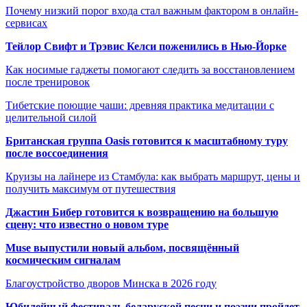
Почему низкий порог входа стал важным фактором в онлайн-
сервисах
Тейлор Свифт и Трэвис Келси поженились в Нью-Йорке
Как носимые гаджеты помогают следить за восстановлением
после тренировок
Тибетские поющие чаши: древняя практика медитации с
целительной силой
Британская группа Oasis готовится к масштабному туру
после воссоединения
Круизы на лайнере из Стамбула: как выбрать маршрут, цены и
получить максимум от путешествия
Джастин Бибер готовится к возвращению на большую
сцену: что известно о новом туре
Muse выпустили новый альбом, посвящённый
космическим сигналам
Благоустройство дворов Минска в 2026 году
Юбилейный фестиваль беларуской песни и поэзии пройдет