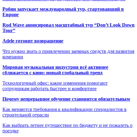
Робин запускает международный тур, стартовавший в
Европе
Rod Wave анонсировал масштабный тур “Don’t Look Down
Tour”
Adele готовит возвращение
Что нужно знать о привлечении заемных средств для развития
компании
Мировая музыкальная индустрия всё активнее
сближается с кино: новый глобальный тренд
Технологичный офис: какие изменения помогают
сотрудникам работать быстрее и комфортнее
Почему непрерывное обучение становится обязательным
Как меняются требования к квалификации специалистов в
строительной отрасли
Как выбрать летнее путешествие по бюджету и не пожалеть о
поездке