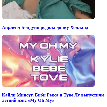
Айрленд Болдуин родила дочку Холланд
Кайли Миноуг, Биби Рекса и Туве Лу выпустили
летний дэнс «My Oh My»