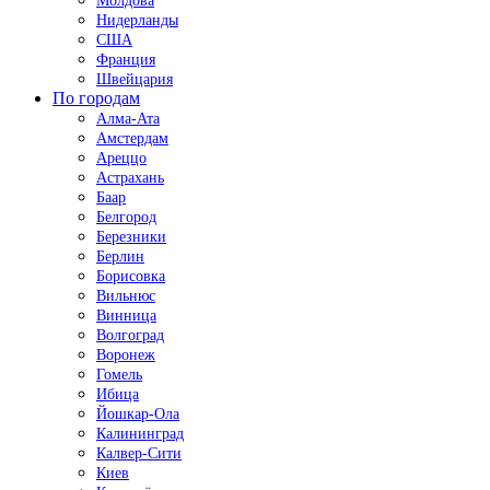
Молдова
Нидерланды
США
Франция
Швейцария
По городам
Алма-Ата
Амстердам
Ареццо
Астрахань
Баар
Белгород
Березники
Берлин
Борисовка
Вильнюс
Винница
Волгоград
Воронеж
Гомель
Ибица
Йошкар-Ола
Калининград
Калвер-Сити
Киев