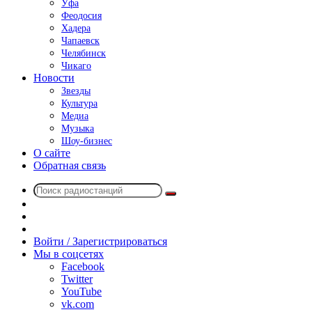
Уфа
Феодосия
Хадера
Чапаевск
Челябинск
Чикаго
Новости
Звезды
Культура
Медиа
Музыка
Шоу-бизнес
О сайте
Обратная связь
Поиск
Switch
радиостанций
skin
Sidebar
Случайное
радио
Войти / Зарегистрироваться
Мы в соцсетях
Facebook
Twitter
YouTube
vk.com