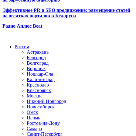
Эффективное PR и SEO продвижение:
размещение статей
на десятках порталов в Беларуси
Радио Аплюс Beat
Радио по странам
Россия
Астрахань
Белгород
Волгоград
Воронеж
Йошкар-Ола
Калининград
Краснодар
Красноярск
Москва
Нижний Новгород
Новосибирск
Омск
Пермь
Ростов-на-Дону
Самара
Санкт-Петербург