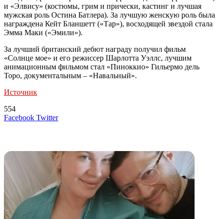
и «Элвису» (костюмы, грим и прически, кастинг и лучшая
мужская роль Остина Батлера). За лучшую женскую роль была
награждена Кейт Бланшетт («Тар»), восходящей звездой стала
Эмма Маки («Эмили»).
За лучший британский дебют награду получил фильм
«Солнце мое» и его режиссер Шарлотта Уэллс, лучшим
анимационным фильмом стал «Пиноккио» Гильермо дель
Торо, документальным – «Навальный».
Источник
554
LinkedIn
Tumblr
Reddit
Вконтакте
Одноклассники
Skype
Messenger
Messenger
WhatsApp
Telegram
Viber
Line
Поделиться
Печатать
Facebook
Twitter
через
электронную
Похожие радио
почту