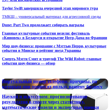
Taylor Swift завершила очередной этап мирового тура
ТМКЩ – универсальный материал для агрессивной среды
Dune: Part Two продолжает собирать награды
Главные культурные события недели: фестиваль
«Киновек» в Беларуси и открытие Нотр-Дама во Франции
Мир шоу-бизнеса: прощание с Мэттью Перри, культурные
события в Минске и рейтинг звезд Украины
Смерть Мэгги Смит и триумф The Wild Robot: главные
события шоу-бизнеса — обзор
Популярные радиостанции
Виртуальный
Виртуальный номер телефона: причины, по
номер
которым они приносят пользу вашему бизнесу
телефона:
причины,
Наукой
Наукой и искусством: прогнозирование
по
и
результатов в спорте через статистику,
которым
искусством:
математические модели и экспертные оценки
они
прогнозирование