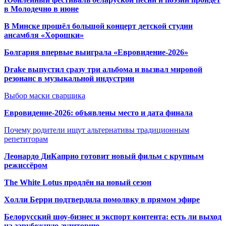
в Молодечно в июне
В Минске прошёл большой концерт детской студии
ансамбля «Хорошки»
Болгария впервые выиграла «Евровидение-2026»
Drake выпустил сразу три альбома и вызвал мировой
резонанс в музыкальной индустрии
Выбор маски сварщика
Евровидение-2026: объявлены место и дата финала
Почему родители ищут альтернативы традиционным
репетиторам
Леонардо ДиКаприо готовит новый фильм с крупным
режиссёром
The White Lotus продлён на новый сезон
Холли Берри подтвердила помолвк
у в прямом эфире
Белорусский шоу-бизнес и экспорт контента: есть ли выход
на зарубежную аудиторию