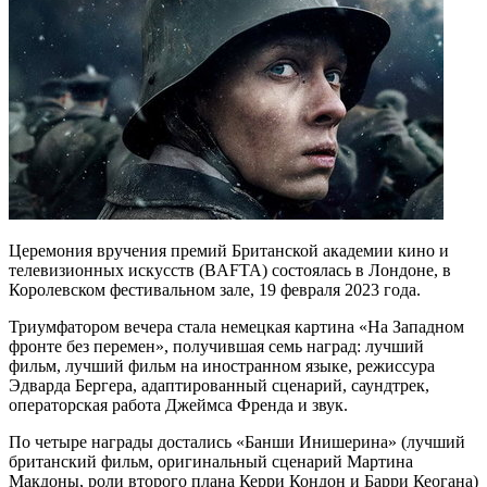
Церемония вручения премий Британской академии кино и
телевизионных искусств (BAFTA) состоялась в Лондоне, в
Королевском фестивальном зале, 19 февраля 2023 года.
Триумфатором вечера стала немецкая картина «На Западном
фронте без перемен», получившая семь наград: лучший
фильм, лучший фильм на иностранном языке, режиссура
Эдварда Бергера, адаптированный сценарий, саундтрек,
операторская работа Джеймса Френда и звук.
По четыре награды достались «Банши Инишерина» (лучший
британский фильм, оригинальный сценарий Мартина
Макдоны, роли второго плана Керри Кондон и Барри Кеогана)