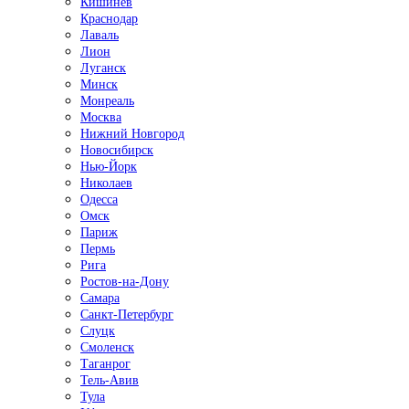
Кишинёв
Краснодар
Лаваль
Лион
Луганск
Минск
Монреаль
Москва
Нижний Новгород
Новосибирск
Нью-Йорк
Николаев
Одесса
Омск
Париж
Пермь
Рига
Ростов-на-Дону
Самара
Санкт-Петербург
Слуцк
Смоленск
Таганрог
Тель-Авив
Тула