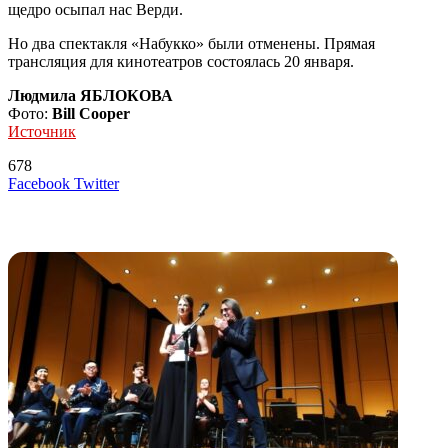
щедро осыпал нас Верди.
Но два спектакля «Набукко» были отменены. Прямая
трансляция для кинотеатров состоялась 20 января.
Людмила ЯБЛОКОВА
Фото:
Bill Cooper
Источник
678
LinkedIn
Tumblr
Reddit
Вконтакте
Одноклассники
Skype
Messenger
Messenger
WhatsApp
Telegram
Viber
Line
Поделиться
Печатать
Facebook
Twitter
через
электронную
Похожие радио
почту