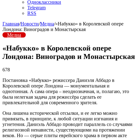
Одноклассники
Telegram
RSS
Главная
/
Новости
/
Медиа
/
«Набукко» в Королевской опере
Лондона: Виноградов и Монастырская
Медиа
«Набукко» в Королевской опере
Лондона: Виноградов и Монастырская
678
Постановка «Набукко» режиссера Даниэля Аббадо в
Королевской опере Лондона — монументальная и
однотонная. А сама опера – неоднозначная, и, полагаю, это
была нелегкая задача для режиссёра сделать ее
привлекательной для современного зрителя.
Она лишена исторической отсылки, и ее легко можно
привязать, в принципе, к любой ситуации изгнания и
угнетения. Даниэль Аббадо проводит параллель со случаями
религиозной ненависти, существующими на протяжении
веков. Но — серые плиты еврейского храма в первом акте