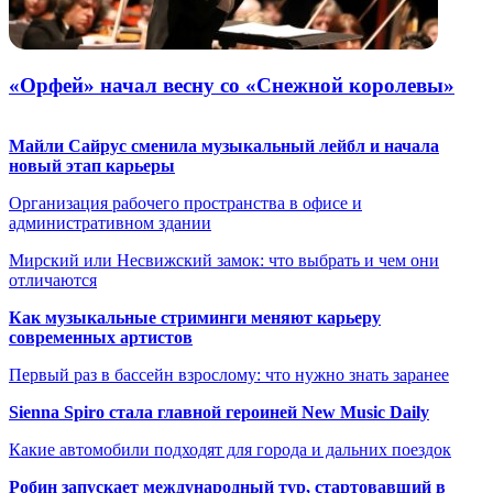
«Орфей» начал весну со «Снежной королевы»
Майли Сайрус сменила музыкальный лейбл и начала
новый этап карьеры
Организация рабочего пространства в офисе и
административном здании
Мирский или Несвижский замок: что выбрать и чем они
отличаются
Как музыкальные стриминги меняют карьеру
современных артистов
Первый раз в бассейн взрослому: что нужно знать заранее
Sienna Spiro стала главной героиней New Music Daily
Какие автомобили подходят для города и дальних поездок
Робин запускает международный тур, стартовавший в