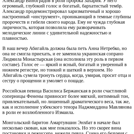
Александр Виноградов в роли пророка Захария. У него
огромный, глубокий голос и богатый, бархатистый тембр.
Александр продемонстрировал харизматичный и хорошо
настроенный «инструмент», проникающий в темные глубины
пророчеств и гибели своего народа. Ему не чужда глубокая
лиричность, которая позволила ему разворачивать
мелодические линии с удивительной надежностью и
плавностью.
В наш вечер Абигайль должна была петь Анна Нетребко, но
она не смогла приехать, и ее заменила украинская сопрано
Людмила Монастырская (она исполняла эту роль в первом
составе). Голос ее — яркий и ясный, богатый и уверенный в
нижнем регистре, но тонкий и шаткий в верхнем. Но
Абигайль сумела тронуть сердца, когда, умирая, просит отца и
сестру о прощении и умоляет о пощаде.
Российская певица Василиса Бержанская в роли счастливой
соперницы Фенены привносит более мягкий, интимный тон,
привлекательный, но лишенный драматического веса, так же,
как и исполнение узбекского тенора Наджмиддина Мавлянова
в роли ее возлюбленного Измаила.
Монгольский баритон Амартувшин Энхбат в начале был
несколько скован, как мне показалось. Но это скорее вина
постановки и режиссера, нежели певца. Сцена его безумия с