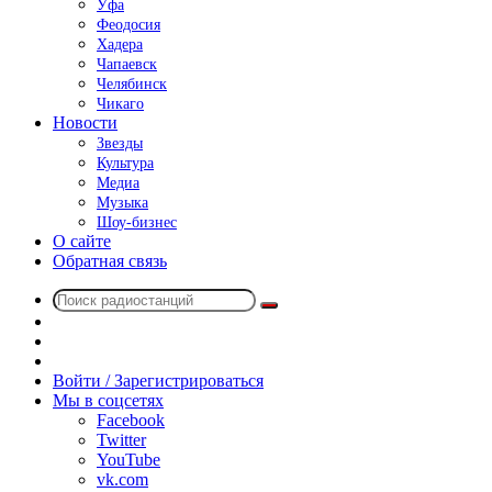
Уфа
Феодосия
Хадера
Чапаевск
Челябинск
Чикаго
Новости
Звезды
Культура
Медиа
Музыка
Шоу-бизнес
О сайте
Обратная связь
Поиск
Switch
радиостанций
skin
Sidebar
Случайное
радио
Войти / Зарегистрироваться
Мы в соцсетях
Facebook
Twitter
YouTube
vk.com