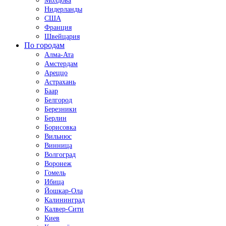
Молдова
Нидерланды
США
Франция
Швейцария
По городам
Алма-Ата
Амстердам
Ареццо
Астрахань
Баар
Белгород
Березники
Берлин
Борисовка
Вильнюс
Винница
Волгоград
Воронеж
Гомель
Ибица
Йошкар-Ола
Калининград
Калвер-Сити
Киев