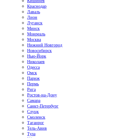
Кишинёв
Краснодар
Лаваль
Лион
Луганск
Минск
Монреаль
Москва
Нижний Новгород
Новосибирск
Нью-Йорк
Николаев
Одесса
Омск
Париж
Пермь
Рига
Ростов-на-Дону
Самара
Санкт-Петербург
Слуцк
Смоленск
Таганрог
Тель-Авив
Тула