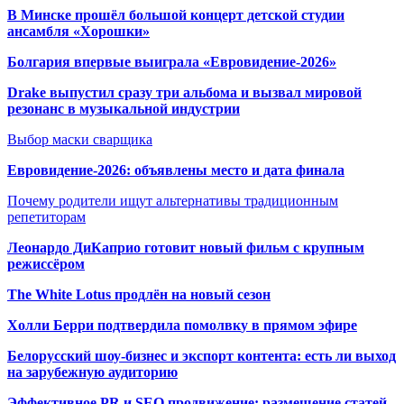
В Минске прошёл большой концерт детской студии
ансамбля «Хорошки»
Болгария впервые выиграла «Евровидение-2026»
Drake выпустил сразу три альбома и вызвал мировой
резонанс в музыкальной индустрии
Выбор маски сварщика
Евровидение-2026: объявлены место и дата финала
Почему родители ищут альтернативы традиционным
репетиторам
Леонардо ДиКаприо готовит новый фильм с крупным
режиссёром
The White Lotus продлён на новый сезон
Холли Берри подтвердила помолвк
у в прямом эфире
Белорусский шоу-бизнес и экспорт контента: есть ли выход
на зарубежную аудиторию
Эффективное PR и SEO продвижение:
размещение статей