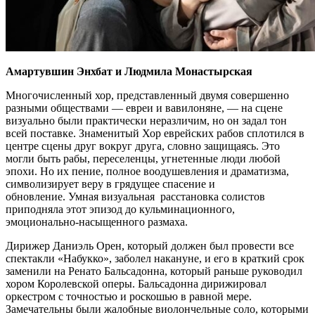
Амартувшин Энхбат и Людмила Монастырская
Многочисленный хор, представленный двумя совершенно
разными обществами — евреи и вавилоняне, — на сцене
визуально были практически неразличим, но он задал тон
всей поставке. Знаменитый Хор еврейских рабов сплотился в
центре сцены друг вокруг друга, словно защищаясь. Это
могли быть рабы, переселенцы, угнетенные люди любой
эпохи. Но их пение, полное воодушевления и драматизма,
символизирует веру в грядущее спасение и
обновление. Умная визуальная расстановка солистов
приподняла этот эпизод до кульминационного,
эмоционально-насыщенного размаха.
Дирижер Даниэль Орен, который должен был провести все
спектакли «Набукко», заболел накануне, и его в краткий срок
заменили на Ренато Бальсадонна, который раньше руководил
хором Королевской оперы. Бальсадонна дирижировал
оркестром с точностью и роскошью в равной мере.
Замечательны были жалобные виолончельные соло, которыми