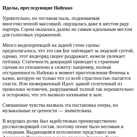
Идолы, преследующие Набукко
Удивительно, но песчаная пыль, поднимаемая
многочисленной массовкой, ощущалась даже в шестом ряду
партера. Сцена оказалась далеко не самым идеальным местом
для голосовых упражнений.
Много видеопроекций на задней стене сцены:
предполагалось, что это сам Бог наблюдает за людской суетой,
однако, этот видеоряд скорее раздражает, нежели увлекает
публику. Статичность декораций приводит к странным
сценам по отношению к сюжету: например, полная
отстраненность Набукко в момент приготовления Фенены к
казни, которую он только что со всей страстностью пытается
спасти. Или низверженный Идол: эдакий сплетенный из
проволоки человечек, разрушаемый толпой так нерешительно
и осторожно, что это вызвало хихиканье в зале.
Смешанные чувства вызвала эта постановка оперы, но
музыкальные ее ценности — значительны.
В ведущих ролях был задействован преимущественно
русскоговорящий состав, поэтому пение было весомым и
солидным. Выдающимся исполнение представил нам