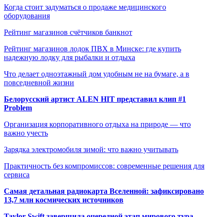
Когда стоит задуматься о продаже медицинского
оборудования
Рейтинг магазинов счётчиков банкнот
Рейтинг магазинов лодок ПВХ в Минске: где купить
надежную лодку для рыбалки и отдыха
Что делает одноэтажный дом удобным не на бумаге, а в
повседневной жизни
Белорусский артист ALEN HIT представил клип #1
Problem
Организация корпоративного отдыха на природе — что
важно учесть
Зарядка электромобиля зимой: что важно учитывать
Практичность без компромиссов: современные решения для
сервиса
Самая детальная радиокарта Вселенной: зафиксировано
13,7 млн космических источников
Taylor Swift завершила очередной этап мирового тура