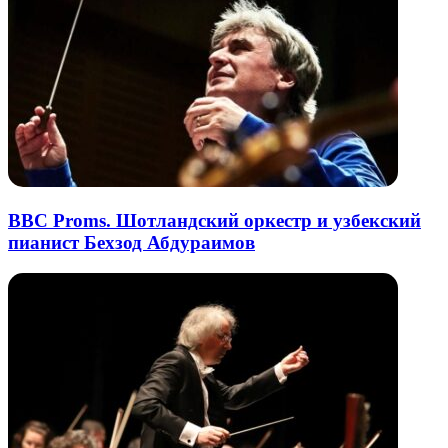
BBC Proms. Шотландский оркестр и узбекский
пианист Бехзод Абдураимов