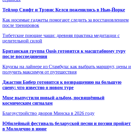
Тейлор Свифт и Трэвис Келси поженились в Нью-Йорке
Как носимые гаджеты помогают следить за восстановлением
после тренировок
Тибетские поющие чаши: древняя практика медитации с
целительной силой
Британская группа Oasis готовится к масштабному туру
после воссоединения
Круизы на лайнере из Стамбула: как выбрать маршрут, цены и
получить максимум от путешествия
Джастин Бибер готовится к возвращению на большую
сцену: что известно о новом туре
Muse выпустили новый альбом, посвящённый
космическим сигналам
Благоустройство дворов Минска в 2026 году
Юбилейный фестиваль беларуской песни и поэзии пройдет
в Молодечно в июне