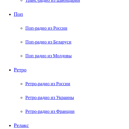
Транс-радио из Швейцарии
Поп
Поп-радио из России
Поп-радио из Беларуси
Поп радио из Молдовы
Ретро
Ретро-радио из России
Ретро-радио из Украины
Ретро-радио из Франции
Релакс