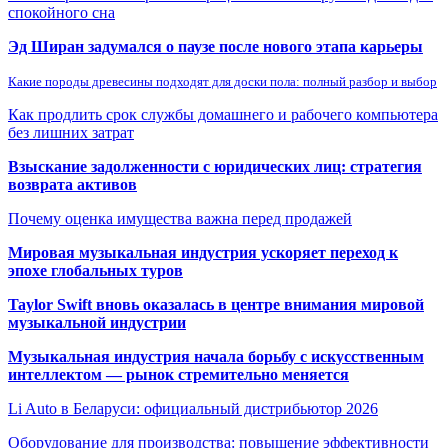
спокойного сна
Эд Ширан задумался о паузе после нового этапа карьеры
Какие породы древесины подходят для доски пола: полный разбор и выбор
Как продлить срок службы домашнего и рабочего компьютера
без лишних затрат
Взыскание задолженности с юридических лиц: стратегия
возврата активов
Почему оценка имущества важна перед продажей
Мировая музыкальная индустрия ускоряет переход к
эпохе глобальных туров
Taylor Swift вновь оказалась в центре внимания мировой
музыкальной индустрии
Музыкальная индустрия начала борьбу с искусственным
интеллектом — рынок стремительно меняется
Li Auto в Беларуси: официальный дистрибьютор 2026
Оборудование для производства: повышение эффективности