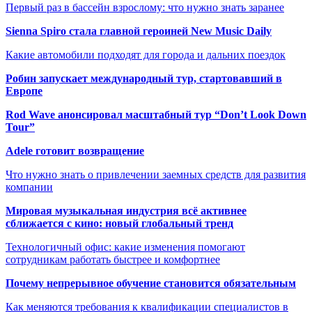
Первый раз в бассейн взрослому: что нужно знать заранее
Sienna Spiro стала главной героиней New Music Daily
Какие автомобили подходят для города и дальних поездок
Робин запускает международный тур, стартовавший в
Европе
Rod Wave анонсировал масштабный тур “Don’t Look Down
Tour”
Adele готовит возвращение
Что нужно знать о привлечении заемных средств для развития
компании
Мировая музыкальная индустрия всё активнее
сближается с кино: новый глобальный тренд
Технологичный офис: какие изменения помогают
сотрудникам работать быстрее и комфортнее
Почему непрерывное обучение становится обязательным
Как меняются требования к квалификации специалистов в