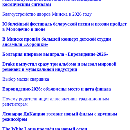
космическим сигналам
Благоустройство дворов Минска в 2026 году
Юбилейный фестиваль беларуской песни и поэзии пройдет
в Молодечно в июне
В Минске прошёл большой концерт детской студии
ансамбля «Хорошки»
Болгария впервые выиграла «Евровидение-2026»
Drake выпустил сразу три альбома и вызвал мировой
резонанс в музыкальной индустрии
Выбор маски сварщика
Евровидение-2026: объявлены место и дата финала
Почему родители ищут альтернативы традиционным
репетиторам
Леонардо ДиКаприо готовит новый фильм с крупным
режиссёром
The White Lotus продлён на новый сезон