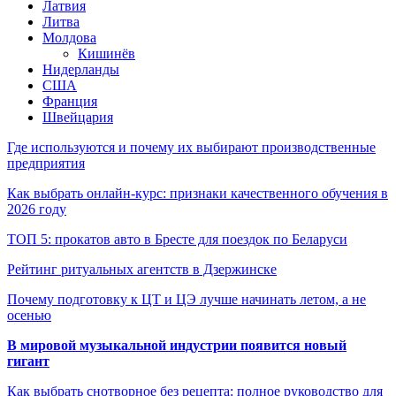
Латвия
Литва
Молдова
Кишинёв
Нидерланды
США
Франция
Швейцария
Где используются и почему их выбирают производственные
предприятия
Как выбрать онлайн-курс: признаки качественного обучения в
2026 году
ТОП 5: прокатов авто в Бресте для поездок по Беларуси
Рейтинг ритуальных агентств в Дзержинске
Почему подготовку к ЦТ и ЦЭ лучше начинать летом, а не
осенью
В мировой музыкальной индустрии появится новый
гигант
Как выбрать снотворное без рецепта: полное руководство для