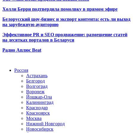
Холли Берри подтвердила помолвк
у в прямом эфире
Белорусский шоу-бизнес и экспорт контента: есть ли выход
на зарубежную аудиторию
Эффективное PR и SEO продвижение:
размещение статей
на десятках порталов в Беларуси
Радио Аплюс Beat
Радио по странам
Россия
Астрахань
Белгород
Волгоград
Воронеж
Йошкар-Ола
Калининград
Краснодар
Красноярск
Москва
Нижний Новгород
Новосибирск