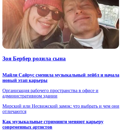
Зоя Бербер родила сына
Майли Сайрус сменила музыкальный лейбл и начала
новый этап карьеры
Организация рабочего пространства в офисе и
административном здании
Мирский или Несвижский замок: что выбрать и чем они
отличаются
Как музыкальные стриминги меняют карьеру
современных артистов