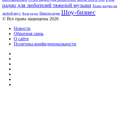
радио для любителей тяжелой музыки
Транс-радио на
Шоу-бизнес
любой вкус
Шансон радио
Фолк радио
© Все права защищены 2026
Новости
Обратная связь
О сайте
Политика конфиденциальности
Facebook
Twitter
YouTube
vk.com
Одноклассники
Telegram
RSS
Кнопка
«Наверх»