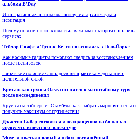
альбома B’Day
Интегративные центры благополучия: архитектура и
навигация
Почему низкий порог входа стал важным фактором в онлайн-
сервисах
Тейлор Свифт и Трэвис Келси поженились в Нью-Йорке
Как носимые гаджеты помогают следить за восстановлением
после тренировок
Тибетские поющие чаши: древняя практика медитации с
целительной силой
Британская группа Oasis готовится к масштабному туру
после воссоединения
Круизы на лайнере из Стамбула: как выбрать маршрут, цены и
получить максимум от путешествия
Джастин Бибер готовится к возвращению на большую
сцену: что известно о новом туре
Muse выпустили новый альбом, посвящённый