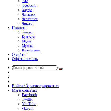
Уфа
Феодосия
Хадера
Чапаевск
Челябинск
Чикаго
Новости
Звезды
Культура
Медиа
Музыка
Шоу-бизнес
О сайте
Обратная связь
Поиск
Switch
радиостанций
skin
Sidebar
Случайное
радио
Войти / Зарегистрироваться
Мы в соцсетях
Facebook
Twitter
YouTube
vk.com