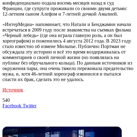
конфиденциально подала восемь месяцев назад в суд
Франции, где супруги проживали со своими двумя детьми:
12-летним сыном Алефом и 7-летней дочкой Амалией.
«ИнтерМедиа» напоминает, что Натали и Бенджамин начали
встречаться в 2009 году после знакомства на съемках фильма
«Черный лебедь» (где она играла главную роль, а он был
хореографом) и поженились 4 августа 2012 года. В 2023 году
стало известно об измене Мильпье. Публично Портман не
обсуждала эту историю и всё это время воздерживалась от
комментариев о своей личной жизни (но появлялась на
публике без обручального кольца). По данным источников из
окружения пары, она очень тяжело переживала предательство
мужа, и, хотя 46-летний хореограф извинился и пытался
спасти их брак, сделать это не удалось.
Источник
540
LinkedIn
Tumblr
Reddit
Вконтакте
Одноклассники
Skype
Messenger
Messenger
WhatsApp
Telegram
Viber
Line
Поделиться
Печатать
Facebook
Twitter
через
электронную
Похожие радио
почту