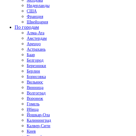
Молдова
Нидерланды
США
Франция
Швейцария
По городам
Алма-Ата
Амстердам
Ареццо
Астрахань
Баар
Белгород
Березники
Берлин
Борисовка
Вильнюс
Винница
Волгоград
Воронеж
Гомель
Ибица
Йошкар-Ола
Калининград
Калвер-Сити
Киев