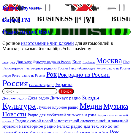
Брітні
Deep
Время
Время Звучать
Спірс
Звучать
Бизнес
Бизнес FM
FM
Радио
Радио Аплюс Beat
Аплюс
Beat
Срочное
изготовление чип ключей
для автомобилей в
Минске, заказывайте на https://chasmaster.by
Москва
Киев
Дип-хаус
Дип-хаус радио из России
Клубное
Поп
Беларусь
Разговорное
Расслабляющее
Разговорное радио из России
Релакс радио из России
Рок
Рок радио из России
Ретро
Ретро-радио из России
Россия
Украина
Санкт-Петербург
Найти:
Звезды
Дип-хаус радио
Джаз радио
Детское радио
Культура
Медиа
Музыка
Лучшее клубное радио
Новости
Радио для любителей хип-хопа и рэпа
Радио с классической
Радио с самой новой и популярной отечественной и западной
музыкой
музыкой
Разговорное радио
Релакс радио для тех, кто хочет
Рок
расслабиться
Ретро радио для любителей хитов 80х и 90х