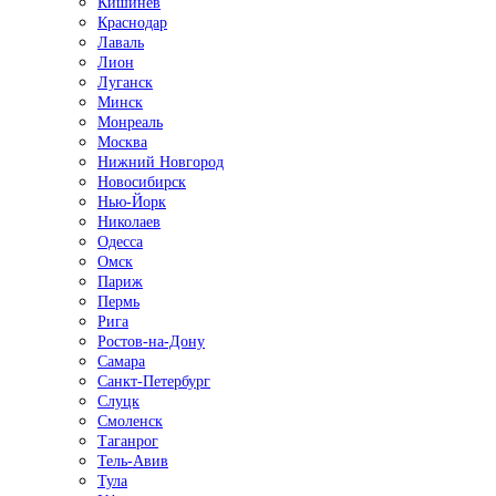
Кишинёв
Краснодар
Лаваль
Лион
Луганск
Минск
Монреаль
Москва
Нижний Новгород
Новосибирск
Нью-Йорк
Николаев
Одесса
Омск
Париж
Пермь
Рига
Ростов-на-Дону
Самара
Санкт-Петербург
Слуцк
Смоленск
Таганрог
Тель-Авив
Тула