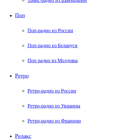
Транс-радио из Швейцарии
Поп
Поп-радио из России
Поп-радио из Беларуси
Поп радио из Молдовы
Ретро
Ретро-радио из России
Ретро-радио из Украины
Ретро-радио из Франции
Релакс