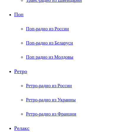
Транс-радио из Швейцарии
Поп
Поп-радио из России
Поп-радио из Беларуси
Поп радио из Молдовы
Ретро
Ретро-радио из России
Ретро-радио из Украины
Ретро-радио из Франции
Релакс